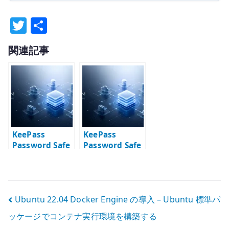
T
共
w
有
関連記事
it
te
r
KeePass
KeePass
Password Safe
Password Safe
でパスワード管
と MiniKeePass
理
を使用した安全
なパスワード管
理
投
Ubuntu 22.04 Docker Engine の導入 – Ubuntu 標準パ
ッケージでコンテナ実行環境を構築する
稿