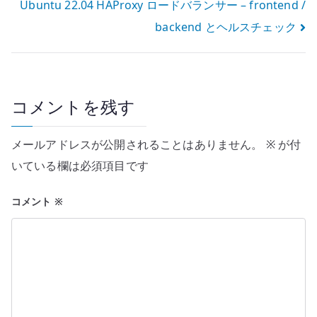
Ubuntu 22.04 HAProxy ロードバランサー – frontend /
ナ
backend とヘルスチェック
ビ
ゲ
ー
コメントを残す
シ
メールアドレスが公開されることはありません。
※
が付
ョ
いている欄は必須項目です
ン
コメント
※