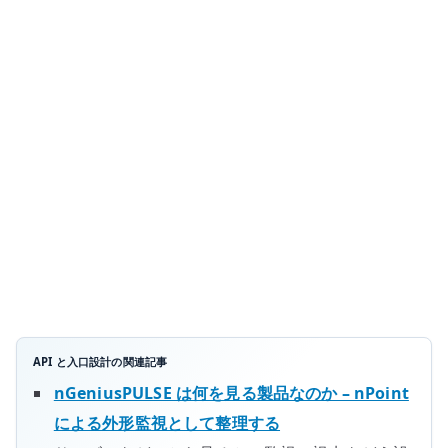
品
な
の
か
–
API
Gateway
と
リ
バ
ー
ス
プ
ロ
API と入口設計の関連記事
キ
nGeniusPULSE は何を見る製品なのか – nPoint
シ
による外形監視として整理する
を