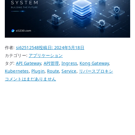
作者:
si62512548
投稿日:
2024年5月18日
カテゴリー:
アプリケーション
タグ:
API Gateway
,
API管理
,
Ingress
,
Kong Gateway
,
Kubernetes
,
Plugin
,
Route
,
Service
,
リバースプロキシ
Kong
コメントはまだありません
Gateway
は
何
を
す
る
製