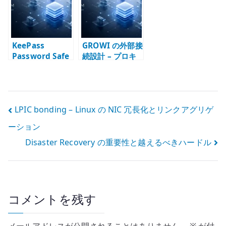
r
KeePass
GROWI の外部接
Password Safe
続設計 – プロキ
と MiniKeePass
シ、プラグイ
を使用した安全
ン、閉域運用を
なパスワード管
分けて考える
理
投
LPIC bonding – Linux の NIC 冗長化とリンクアグリゲ
ーション
稿
Disaster Recovery の重要性と越えるべきハードル
ナ
ビ
ゲ
コメントを残す
ー