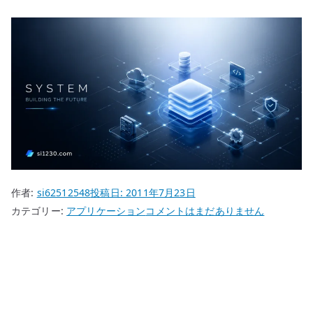
作者:
si62512548
投稿日:
2011年7月23日
KeePass
カテゴリー:
アプリケーション
コメントはまだありません
Password
Safe
で
パ
ス