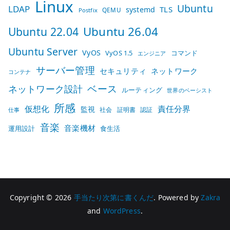
Linux
Ubuntu
LDAP
TLS
systemd
QEMU
Postfix
Ubuntu 26.04
Ubuntu 22.04
Ubuntu Server
VyOS
VyOS 1.5
コマンド
エンジニア
サーバー管理
セキュリティ
ネットワーク
コンテナ
ベース
ネットワーク設計
ルーティング
世界のベーシスト
所感
仮想化
責任分界
監視
社会
証明書
認証
仕事
音楽
音楽機材
運用設計
食生活
Copyright © 2026
手当たり次第に書くんだ
. Powered by
Zakra
and
WordPress
.