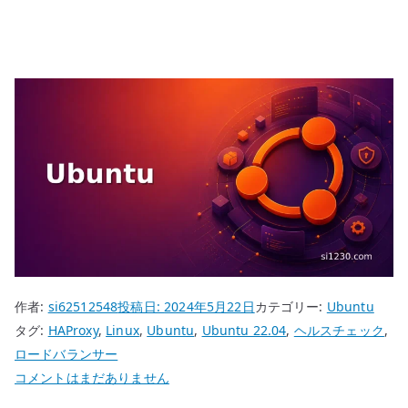
作者:
si62512548
投稿日:
2024年5月22日
カテゴリー:
Ubuntu
タグ:
HAProxy
,
Linux
,
Ubuntu
,
Ubuntu 22.04
,
ヘルスチェック
,
ロードバランサー
Ubuntu
コメントはまだありません
22.04