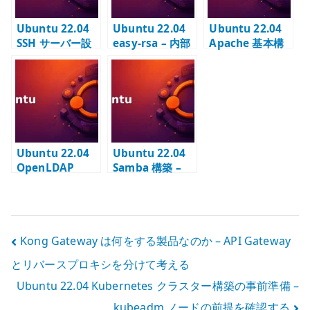
Ubuntu 22.04
Ubuntu 22.04
Ubuntu 22.04
SSH サーバー設
easy-rsa – 内部
Apache 基本構
定 –
CA と SAN 付き
築 –
sshd_config と
証明書を作成す
VirtualHost と
公開鍵認証の前
る
DocumentRoot
提を確認する
の基本
Ubuntu 22.04
Ubuntu 22.04
OpenLDAP
Samba 構築 –
LDAP ユーティ
LDAP 認証と
リティ –
SID の基本
ldapsearch /
ldapadd /
投
Kong Gateway は何をする製品なのか – API Gateway
ldapmodify の
使い方
とリバースプロキシを分けて考える
稿
Ubuntu 22.04 Kubernetes クラスター構築の事前準備 –
ナ
kubeadm ノードの前提を確認する