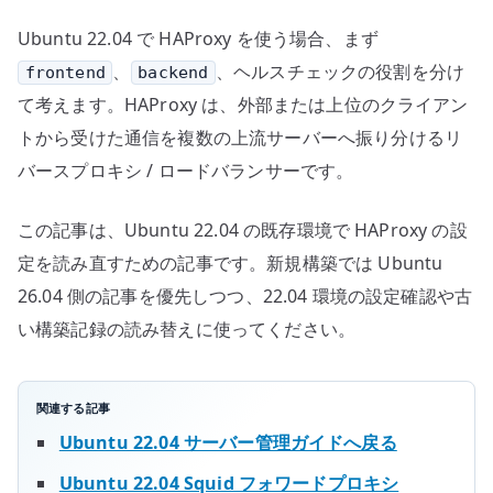
チ
Ubuntu 22.04 で HAProxy を使う場合、まず
ェ
ッ
、
、ヘルスチェックの役割を分け
frontend
backend
ク
て考えます。HAProxy は、外部または上位のクライアン
へ
トから受けた通信を複数の上流サーバーへ振り分けるリ
の
バースプロキシ / ロードバランサーです。
この記事は、Ubuntu 22.04 の既存環境で HAProxy の設
定を読み直すための記事です。新規構築では Ubuntu
26.04 側の記事を優先しつつ、22.04 環境の設定確認や古
い構築記録の読み替えに使ってください。
関連する記事
Ubuntu 22.04 サーバー管理ガイドへ戻る
Ubuntu 22.04 Squid フォワードプロキシ