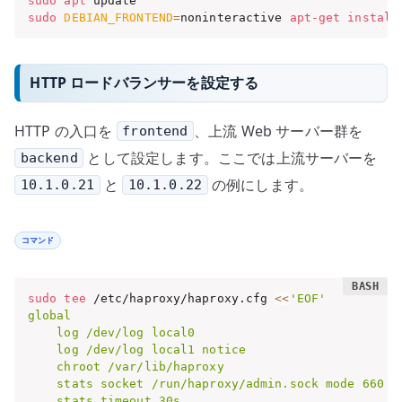
sudo
apt
sudo
DEBIAN_FRONTEND
=
noninteractive 
apt-get
install
HTTP ロードバランサーを設定する
HTTP の入口を
、上流 Web サーバー群を
frontend
として設定します。ここでは上流サーバーを
backend
と
の例にします。
10.1.0.21
10.1.0.22
コマンド
sudo
tee
 /etc/haproxy/haproxy.cfg 
<<
'EOF'

global

    log /dev/log local0

    log /dev/log local1 notice

    chroot /var/lib/haproxy

    stats socket /run/haproxy/admin.sock mode 660 le
    stats timeout 30s
