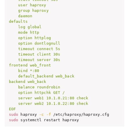
    user haproxy

    group haproxy

    daemon

defaults

    log global

    mode http

    option httplog

    option dontlognull

    timeout connect 5s

    timeout client 30s

    timeout server 30s

frontend web_front

    bind *:80

    default_backend web_back

backend web_back

    balance roundrobin

    option httpchk GET /

    server web1 10.1.0.21:80 check

    server web2 10.1.0.22:80 check

EOF
sudo
 haproxy 
-c
-f
sudo
 systemctl restart haproxy