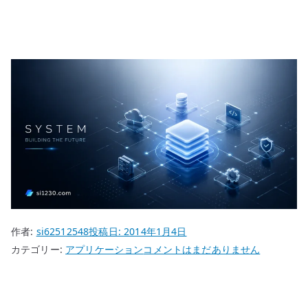
作者:
si62512548
投稿日:
2014年1月4日
KeePass
カテゴリー:
アプリケーション
コメントはまだありません
Password
Safe
と