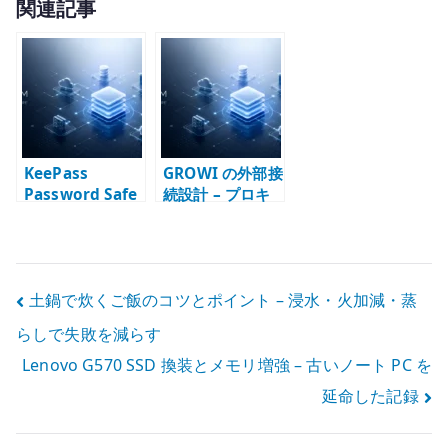
関連記事
it
te
r
KeePass
GROWI の外部接
Password Safe
続設計 – プロキ
でパスワード管
シ、プラグイ
理
ン、閉域運用を
分けて考える
投
土鍋で炊くご飯のコツとポイント – 浸水・火加減・蒸
らしで失敗を減らす
稿
Lenovo G570 SSD 換装とメモリ増強 – 古いノート PC を
ナ
延命した記録
ビ