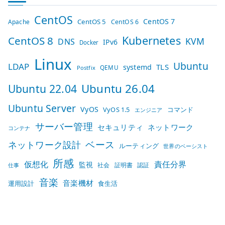
CentOS
CentOS 7
CentOS 5
Apache
CentOS 6
Kubernetes
CentOS 8
KVM
DNS
IPv6
Docker
Linux
Ubuntu
LDAP
TLS
systemd
QEMU
Postfix
Ubuntu 26.04
Ubuntu 22.04
Ubuntu Server
VyOS
VyOS 1.5
コマンド
エンジニア
サーバー管理
セキュリティ
ネットワーク
コンテナ
ベース
ネットワーク設計
ルーティング
世界のベーシスト
所感
仮想化
責任分界
監視
社会
証明書
認証
仕事
音楽
音楽機材
運用設計
食生活