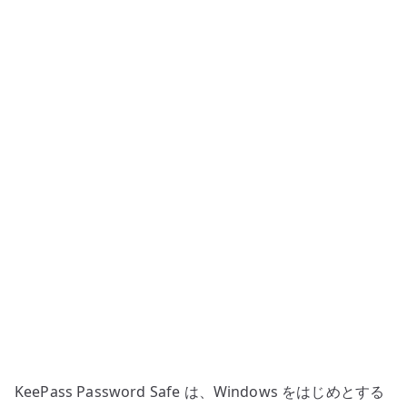
MiniKeePass
を
使
用
し
た
安
全
な
パ
ス
ワ
ー
ド
管
理
KeePass Password Safe は、Windows をはじめとする
へ