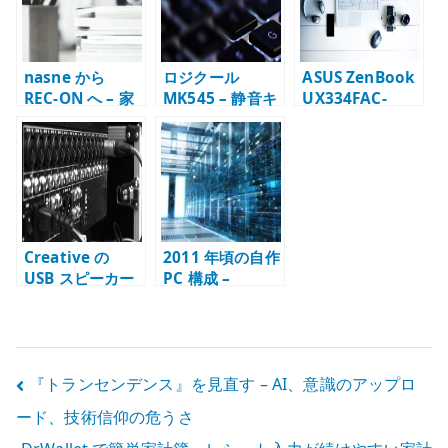
nasne から
ロジクール
ASUS ZenBook
REC-ON へ – 家
MK545 – 静音キ
UX334FAC-
庭内録画環境を
ーボードとマウ
A4113T – 小型ノ
移行した記録
スを仕事用に使
ート PC としての
う
使い勝手
Creative の
2011 年頃の自作
USB スピーカー
PC 構成 –
– 低価格でも使い
Windows 7 時代
やすい PC スピー
の低価格パーツ
カー
と体感性能
投
『トランセンデンス』を見直す – AI、意識のアップロ
ード、技術信仰の危うさ
稿