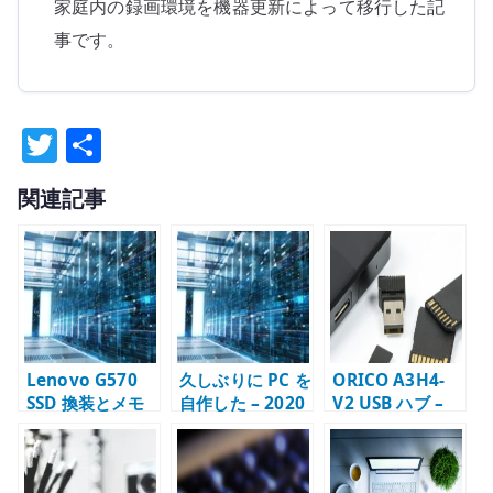
家庭内の録画環境を機器更新によって移行した記
事です。
T
共
w
有
関連記事
it
te
r
Lenovo G570
久しぶりに PC を
ORICO A3H4-
SSD 換装とメモ
自作した – 2020
V2 USB ハブ –
リ増強 – 古いノ
年のパーツ構成
セルフパワーで
ート PC を延命し
を振り返る
使える 4 ポート
た記録
USB ハブ