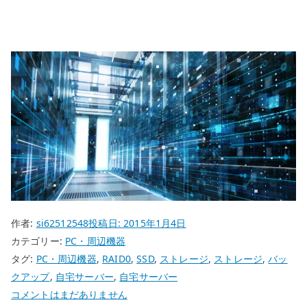
作者:
si62512548
投稿日:
2015年1月4日
カテゴリー:
PC・周辺機器
タグ:
PC・周辺機器
,
RAID0
,
SSD
,
ストレージ
,
ストレージ
,
バッ
クアップ
,
自宅サーバー
,
自宅サーバー
SSD
コメントはまだありません