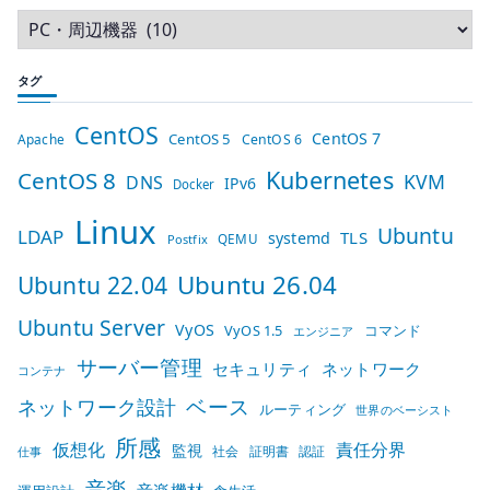
タグ
CentOS
CentOS 7
CentOS 5
Apache
CentOS 6
Kubernetes
CentOS 8
KVM
DNS
IPv6
Docker
Linux
Ubuntu
LDAP
TLS
systemd
QEMU
Postfix
Ubuntu 26.04
Ubuntu 22.04
Ubuntu Server
VyOS
VyOS 1.5
コマンド
エンジニア
サーバー管理
セキュリティ
ネットワーク
コンテナ
ベース
ネットワーク設計
ルーティング
世界のベーシスト
所感
仮想化
責任分界
監視
社会
証明書
認証
仕事
音楽
音楽機材