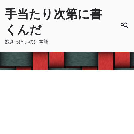
内
手当たり次第に書
容
を
くんだ
ス
キ
飽きっぽいのは本能
ッ
プ