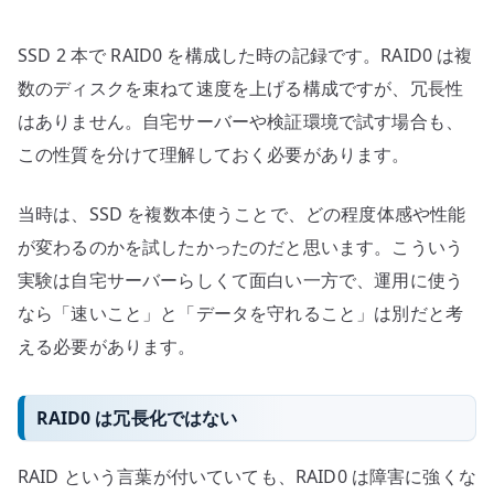
ー
の
SSD 2 本で RAID0 を構成した時の記録です。RAID0 は複
ス
ト
数のディスクを束ねて速度を上げる構成ですが、冗長性
レ
はありません。自宅サーバーや検証環境で試す場合も、
ー
この性質を分けて理解しておく必要があります。
ジ
実
当時は、SSD を複数本使うことで、どの程度体感や性能
験
が変わるのかを試したかったのだと思います。こういう
へ
実験は自宅サーバーらしくて面白い一方で、運用に使う
の
なら「速いこと」と「データを守れること」は別だと考
える必要があります。
RAID0 は冗長化ではない
RAID という言葉が付いていても、RAID0 は障害に強くな