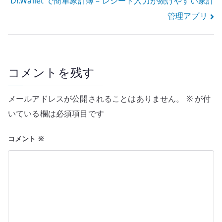
Dr.Wallet で簡単家計簿 – レシート入力が続けやすい家計
ナ
管理アプリ
ビ
ゲ
ー
コメントを残す
シ
メールアドレスが公開されることはありません。
※
が付
ョ
いている欄は必須項目です
ン
コメント
※