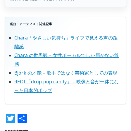
楽曲・アーティスト関連記事
Chara「やさしい気持ち」ライブで見える声の距
離感
Chara の世界観 – 女性ボーカルでしか届かない質
感
Björk の才能 – 歌手ではなく芸術家としての表現
REOL「drop pop candy」 – 映像と音が一体にな
った日本的ポップ
T
共
w
有