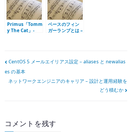
Primus「Tomm
ベースのフィン
y The Cat」-
ガーランプとは –
Les Claypool の
右手の深さ、取
ベースが曲を支
り付け位置、仕
配する理由
上げを考える
投
CentOS 5 メールエイリアス設定 – aliases と newalias
es の基本
稿
ネットワークエンジニアのキャリア – 設計と運用経験を
ナ
どう積むか
ビ
ゲ
ー
コメントを残す