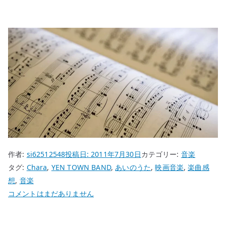
作者:
si62512548
投稿日:
2011年7月30日
カテゴリー:
音楽
タグ:
Chara
,
YEN TOWN BAND
,
あいのうた
,
映画音楽
,
楽曲感
想
,
音楽
Chara
コメントはまだありません
と
「あ