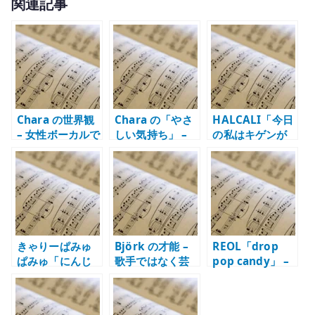
関連記事
it
te
r
Chara の世界観
Chara の「やさ
HALCALI「今日
– 女性ボーカルで
しい気持ち」 –
の私はキゲンが
しか届かない質
ライブで際立つ
い～い」 – ゆる
感
クールさ
さが作るポップ
の強さ
きゃりーぱみゅ
Björk の才能 –
REOL「drop
ぱみゅ「にんじ
歌手ではなく芸
pop candy」 –
ゃりばんばん」 –
術家としての表
映像と音が一体
日本的ポップ表
現
になった日本的
現の強さ
ポップ