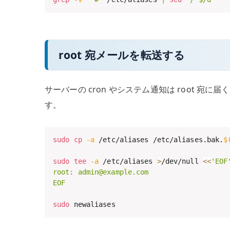
root 宛メールを転送する
サーバーの cron やシステム通知は root 
す。
sudo
cp
-a
 /etc/aliases /etc/aliases.bak.
$
sudo
tee
-a
 /etc/aliases 
>
/dev/null 
<<
'EOF'
root: admin@example.com

EOF
sudo
 newaliases