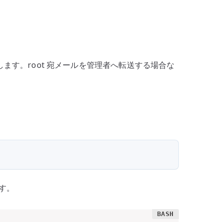
ス
設
定
–
aliases
ます。root 宛メールを管理者へ転送する場合な
と
newaliases
の
基
本
へ
の
す。