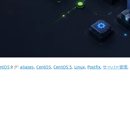
ntOS
タグ:
aliases
,
CentOS
,
CentOS 5
,
Linux
,
Postfix
,
サーバー管理
,