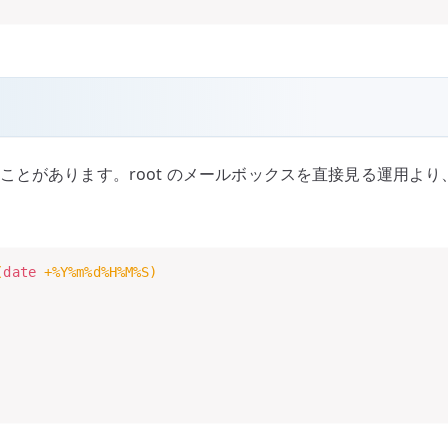
宛に届くことがあります。root のメールボックスを直接見る運
(
date
 +%Y%m%d%H%M%S
)

