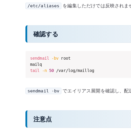
を編集しただけでは反映されま
/etc/aliases
確認する
sendmail
-bv
 root

tail
-n
50
 /var/log/maillog
でエイリアス展開を確認し、配
sendmail -bv
注意点