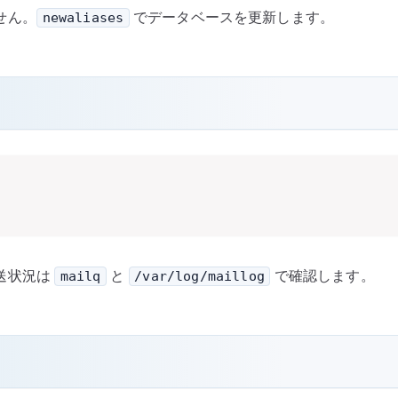
せん。
でデータベースを更新します。
newaliases
送状況は
と
で確認します。
mailq
/var/log/maillog