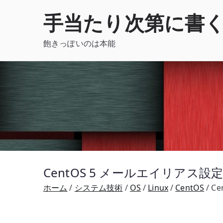
内
手当たり次第に書
容
を
飽きっぽいのは本能
ス
キ
ッ
プ
CentOS 5 メールエイリアス設定 – a
ホーム
システム技術
OS
Linux
CentOS
Ce