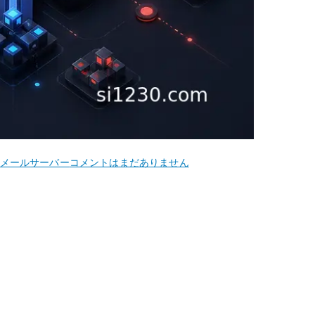
CentOS
メールサーバー
コメントはまだありません
5
メ
ー
ル
エ
イ
リ
ア