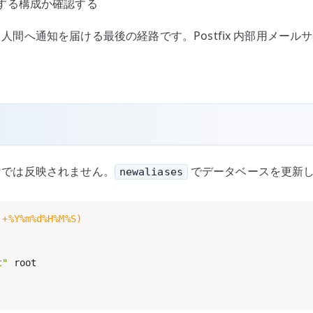
する構成か確認する
から人間へ通知を届ける最後の経路です。Postfix 内部用メー
だけでは反映されません。
でデータベースを更新し
newaliases
 +%Y%m%d%H%M%S
)
t"
 root
