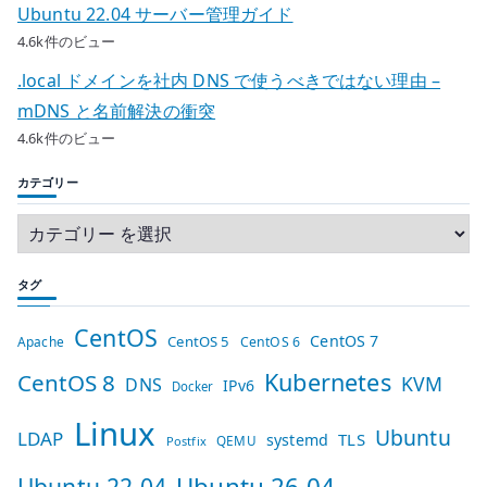
Ubuntu 22.04 サーバー管理ガイド
4.6k件のビュー
.local ドメインを社内 DNS で使うべきではない理由 –
mDNS と名前解決の衝突
4.6k件のビュー
カテゴリー
タグ
CentOS
CentOS 7
CentOS 5
Apache
CentOS 6
Kubernetes
CentOS 8
KVM
DNS
IPv6
Docker
Linux
Ubuntu
LDAP
TLS
systemd
QEMU
Postfix
Ubuntu 26.04
Ubuntu 22.04