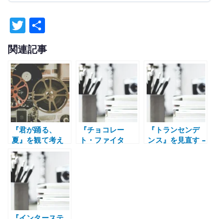
T
共
w
有
関連記事
it
te
r
『君が踊る、
『チョコレー
『トランセンデ
夏』を観て考え
ト・ファイタ
ンス』を見直す –
たこと – よさこ
ー』のアクショ
AI、意識のアッ
いと地方から出
ンが今見ても強
プロード、技術
ていく感覚
い理由 – CG では
信仰の危うさ
ない身体性
『インターステ