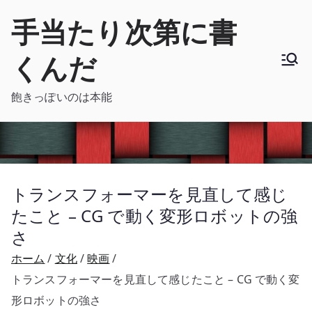
内
手当たり次第に書
容
を
くんだ
ス
キ
飽きっぽいのは本能
ッ
プ
トランスフォーマーを見直して感じ
たこと – CG で動く変形ロボットの強
さ
ホーム
文化
映画
トランスフォーマーを見直して感じたこと – CG で動く変
形ロボットの強さ