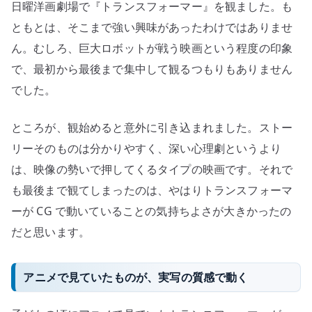
日曜洋画劇場で『トランスフォーマー』を観ました。も
CG
で
ともとは、そこまで強い興味があったわけではありませ
動
ん。むしろ、巨大ロボットが戦う映画という程度の印象
く
で、最初から最後まで集中して観るつもりもありません
変
でした。
形
ロ
ところが、観始めると意外に引き込まれました。ストー
ボ
リーそのものは分かりやすく、深い心理劇というより
ッ
は、映像の勢いで押してくるタイプの映画です。それで
ト
の
も最後まで観てしまったのは、やはりトランスフォーマ
強
ーが CG で動いていることの気持ちよさが大きかったの
さ
だと思います。
へ
の
アニメで見ていたものが、実写の質感で動く