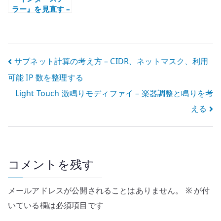
ラー』を見直す –
時間、重力、家
族をつなぐ最高
の SF 映画
投
サブネット計算の考え方 – CIDR、ネットマスク、利用
可能 IP 数を整理する
稿
Light Touch 激鳴りモディファイ – 楽器調整と鳴りを考
ナ
える
ビ
ゲ
ー
コメントを残す
シ
メールアドレスが公開されることはありません。
※
が付
ョ
いている欄は必須項目です