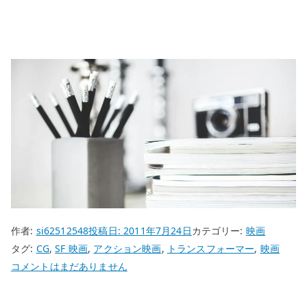
作者:
si62512548
投稿日:
2011年7月24日
カテゴリー:
映画
タグ:
CG
,
SF 映画
,
アクション映画
,
トランスフォーマー
,
映画
ト
コメントはまだありません
ラ
ン