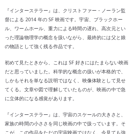
を
『インターステラー』は、クリストファー・ノーラン監
つ
な
督による 2014 年の SF 映画です。宇宙、ブラックホー
ぐ
ル、ワームホール、重力による時間の遅れ、高次元とい
最
った理論物理学の概念を扱いながら、最終的には父と娘
高
の物語として強く残る作品です。
の
SF
初めて見たときから、これは SF 好きにはたまらない映画
映
だと思っていました。科学的な概念の扱いが本格的で、
画
しかもそれを単なる説明ではなく、映像体験として見せ
へ
の
てくる。文章や図で理解していたものが、映画の中で急
に立体的になる感覚があります。
『インターステラー』は、宇宙のスケールの大きさと、
家族の時間の小ささを同じ映画の中で扱っています。そ
こが、この作品をただの宇宙映画ではなく、今見ても強