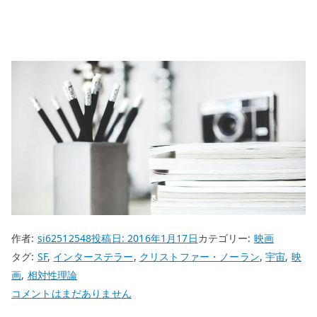
作者:
si62512548
投稿日:
2016年1月17日
カテゴリー:
映画
タグ:
SF
,
インターステラー
,
クリストファー・ノーラン
,
宇宙
,
映
画
,
相対性理論
『イ
コメントはまだありません
ン