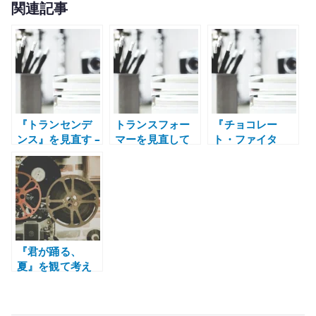
関連記事
it
te
r
『トランセンデ
トランスフォー
『チョコレー
ンス』を見直す –
マーを見直して
ト・ファイタ
AI、意識のアッ
感じたこと – CG
ー』のアクショ
プロード、技術
で動く変形ロボ
ンが今見ても強
信仰の危うさ
ットの強さ
い理由 – CG では
ない身体性
『君が踊る、
夏』を観て考え
たこと – よさこ
いと地方から出
ていく感覚