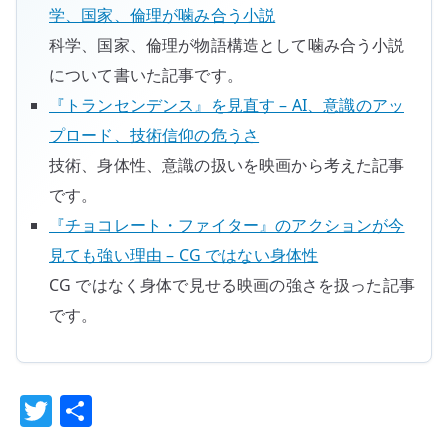
学、国家、倫理が噛み合う小説
科学、国家、倫理が物語構造として噛み合う小説
について書いた記事です。
『トランセンデンス』を見直す – AI、意識のアッ
プロード、技術信仰の危うさ
技術、身体性、意識の扱いを映画から考えた記事
です。
『チョコレート・ファイター』のアクションが今
見ても強い理由 – CG ではない身体性
CG ではなく身体で見せる映画の強さを扱った記事
です。
T
共
w
有