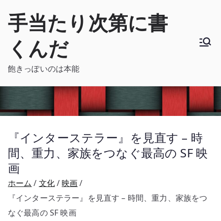
内
手当たり次第に書
容
を
くんだ
ス
キ
飽きっぽいのは本能
ッ
プ
『インターステラー』を見直す – 時
間、重力、家族をつなぐ最高の SF 映
画
ホーム
文化
映画
『インターステラー』を見直す – 時間、重力、家族をつ
なぐ最高の SF 映画