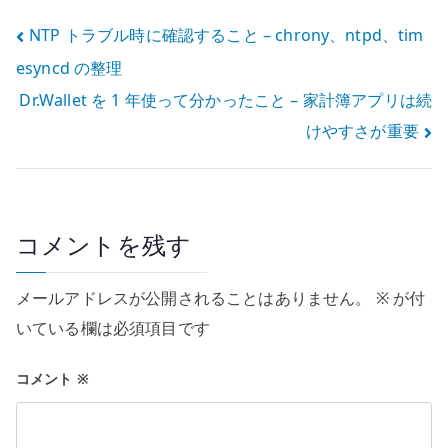
投
NTP トラブル時に確認すること – chrony、ntpd、tim
esyncd の整理
稿
Dr.Wallet を 1 年使って分かったこと – 家計簿アプリは続
ナ
けやすさが重要
ビ
ゲ
ー
コメントを残す
シ
メールアドレスが公開されることはありません。
※
が付
ョ
いている欄は必須項目です
ン
コメント
※