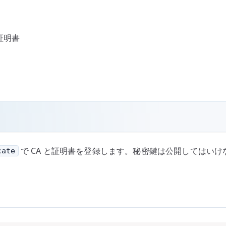
証明書
で CA と証明書を登録します。秘密鍵は公開してはい
cate