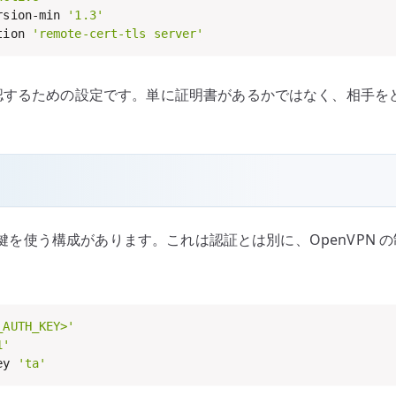
rsion-min 
'1.3'
tion 
'remote-cert-tls server'
認するための設定です。単に証明書があるかではなく、相手を
th 用の共有鍵を使う構成があります。これは認証とは別に、Open
_AUTH_KEY>'
1'
ey 
'ta'