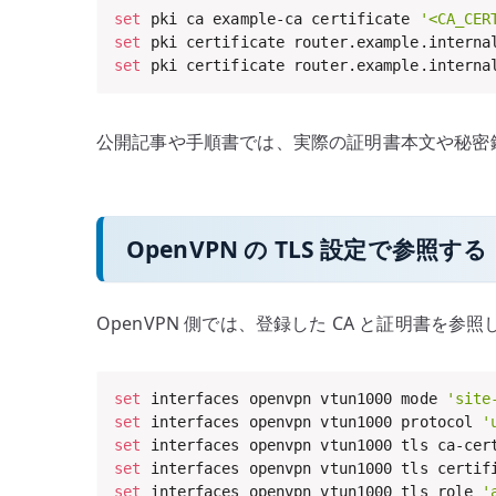
set
 pki ca example-ca certificate 
'<CA_CER
set
 pki certificate router.example.interna
set
 pki certificate router.example.interna
公開記事や手順書では、実際の証明書本文や秘密
OpenVPN の TLS 設定で参照する
OpenVPN 側では、登録した CA と証明書を
set
 interfaces openvpn vtun1000 mode 
'site
set
 interfaces openvpn vtun1000 protocol 
'
set
 interfaces openvpn vtun1000 tls ca-cer
set
 interfaces openvpn vtun1000 tls certif
set
 interfaces openvpn vtun1000 tls role 
'