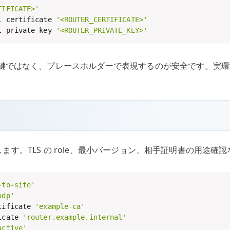
TIFICATE>'
l certificate 
'<ROUTER_CERTIFICATE>'
l private key 
'<ROUTER_PRIVATE_KEY>'
鍵ではなく、プレースホルダーで表現するのが安全です。実環
参照します。TLS の role、最小バージョン、相手証明書の用途
-to-site'
udp'
tificate 
'example-ca'
icate 
'router.example.internal'
active'