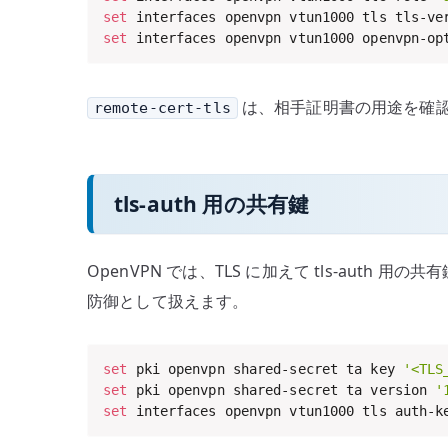
set
 interfaces openvpn vtun1000 tls tls-ve
set
 interfaces openvpn vtun1000 openvpn-op
は、相手証明書の用途を確
remote-cert-tls
tls-auth 用の共有鍵
OpenVPN では、TLS に加えて tls-au
防御として扱えます。
set
 pki openvpn shared-secret ta key 
'<TLS
set
 pki openvpn shared-secret ta version 
'
set
 interfaces openvpn vtun1000 tls auth-k