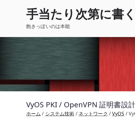
内
手当たり次第に書
容
を
飽きっぽいのは本能
ス
キ
ッ
プ
VyOS PKI / OpenVPN 証明
ホーム
システム技術
ネットワーク
VyOS
V