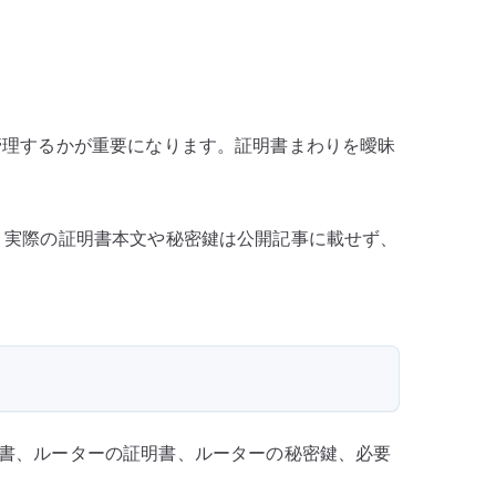
A
と
証
明
鍵をどう管理するかが重要になります。証明書まわりを曖昧
書
の
責
認します。実際の証明書本文や秘密鍵は公開記事に載せず、
務
を
分
け
る
へ
の
証明書、ルーターの証明書、ルーターの秘密鍵、必要