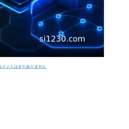
yOS
コメントはまだありません
KI
penVPN
証
明
書
設
計