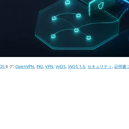
V
OS
タグ:
OpenVPN
,
PKI
,
VPN
,
VyOS
,
VyOS 1.5
,
セキュリティ
,
証明書
P
/
O