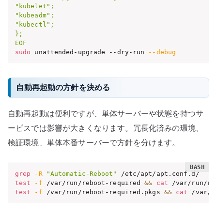
"kubelet";

"kubeadm";

"kubectl";

};

EOF
sudo
 unattended-upgrade --dry-run 
--debug
自動再起動の方針を決める
自動再起動は便利ですが、単体サーバーや状態を持つサ
ービスでは影響が大きくなります。冗長化済みの環境、
検証環境、単体本番サーバーで方針を分けます。
grep
-R
"Automatic-Reboot"
test
-f
 /var/run/reboot-required 
&&
cat
 /var/run/re
test
-f
 /var/run/reboot-required.pkgs 
&&
cat
 /var/r