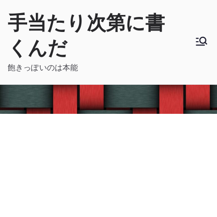
内
手当たり次第に書
容
を
くんだ
ス
キ
飽きっぽいのは本能
ッ
プ