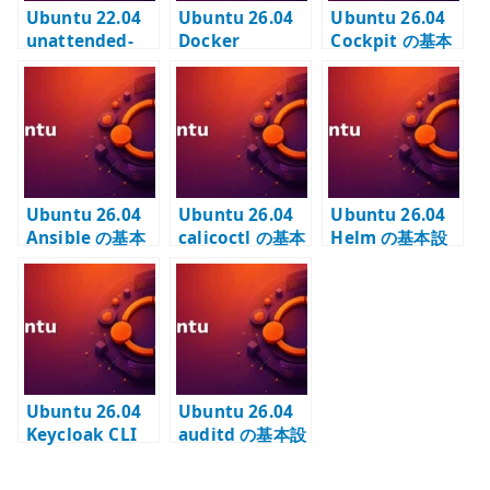
Ubuntu 22.04
Ubuntu 26.04
Ubuntu 26.04
unattended-
Docker
Cockpit の基本
upgrades – セ
Registry の基本
設定 – Web UI
キュリティ更新
設定 – 内部コン
の管理入口を安
の自動適用を設
テナレジストリ
全に使う
計する
を用意する
Ubuntu 26.04
Ubuntu 26.04
Ubuntu 26.04
Ansible の基本
calicoctl の基本
Helm の基本設
設定 – 構成管理
設定 – Calico を
定 –
を実行する環境
確認する管理
Kubernetes ア
を作る
CLI を配置する
プリケーション
配備 CLI を固定
バージョンで管
理する
Ubuntu 26.04
Ubuntu 26.04
Keycloak CLI
auditd の基本設
の基本設定 –
定 – 監査ログと
kcadm.sh を使
変更追跡の土台