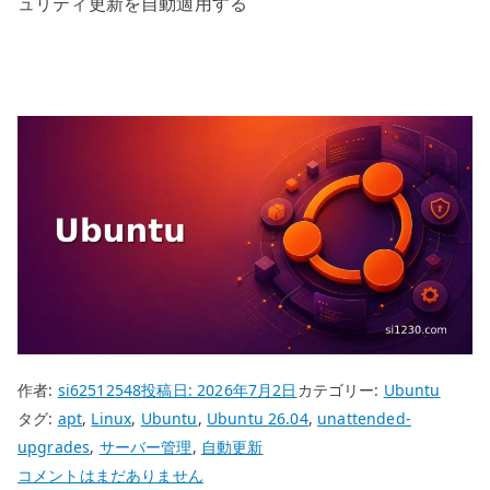
ュリティ更新を自動適用する
作者:
si62512548
投稿日:
2026年7月2日
カテゴリー:
Ubuntu
タグ:
apt
,
Linux
,
Ubuntu
,
Ubuntu 26.04
,
unattended-
upgrades
,
サーバー管理
,
自動更新
Ubuntu
コメントはまだありません