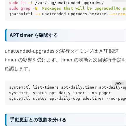
sudo
ls
-l
sudo
grep
-E
'Packages that will be upgraded|No pac
journalctl 
-u
 unattended-upgrades.service 
--since
'
APT timer を確認する
unattended-upgrades の実行タイミングは APT 関連
timer の影響を受けます。timer の状態と次回実行予定を
確認します。
systemctl list-timers apt-daily.timer apt-daily-upg
systemctl status apt-daily.timer --no-pager

systemctl status apt-daily-upgrade.timer --no-pager
手動更新との役割を分ける