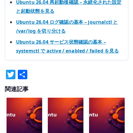
Ubuntu 26.04 再起動後確認 – 永続化された設定
と起動状態を見る
Ubuntu 26.04 ログ確認の基本 – journalctl と
/var/log を切り分ける
Ubuntu 26.04 サービス状態確認の基本 –
systemctl で active / enabled / failed を見る
T
共
w
有
関連記事
it
te
r