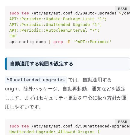
sudo
tee
 /etc/apt/apt.conf.d/20auto-upgrades 
>
/dev/
APT::Periodic::Update-Package-Lists "1";

APT::Periodic::Unattended-Upgrade "1";

APT::Periodic::AutocleanInterval "7";

EOF
apt-config dump 
|
grep
-E
'^APT::Periodic'
自動適用する範囲を設定する
では、自動適用する
50unattended-upgrades
origin、除外パッケージ、自動再起動、通知などを設定
します。まずはセキュリティ更新を中心に扱う方針が運
用しやすいです。
sudo
tee
 /etc/apt/apt.conf.d/50unattended-upgrades 
Unattended-Upgrade::Allowed-Origins {
