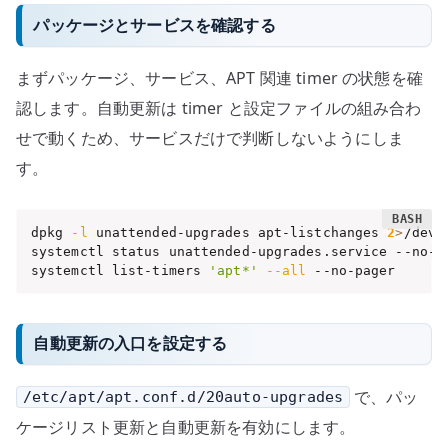
パッケージとサービスを確認する
まずパッケージ、サービス、APT 関連 timer の状態を確
認します。自動更新は timer と設定ファイルの組み合わ
せで動くため、サービスだけで判断しないようにしま
す。
dpkg 
-l
 unattended-upgrades apt-listchanges 
2
>
/dev/n
systemctl status unattended-upgrades.service --no-pa
systemctl list-timers 
'apt*'
--all
 --no-pager
自動更新の入口を設定する
で、パッ
/etc/apt/apt.conf.d/20auto-upgrades
ケージリスト更新と自動更新を有効にします。