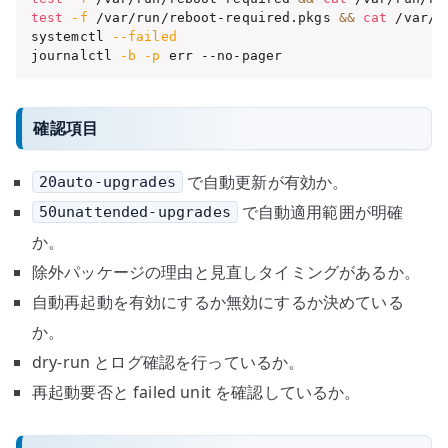
test
-f
 /var/run/reboot-required.pkgs 
&&
cat
 /var/r
systemctl 
--failed
journalctl 
-b
-p
 err --no-pager
確認項目
で自動更新が有効か。
20auto-upgrades
で自動適用範囲が明確
50unattended-upgrades
か。
除外パッケージの理由と見直しタイミングがあるか。
自動再起動を有効にするか無効にするか決めている
か。
dry-run とログ確認を行っているか。
再起動要否と failed unit を確認しているか。