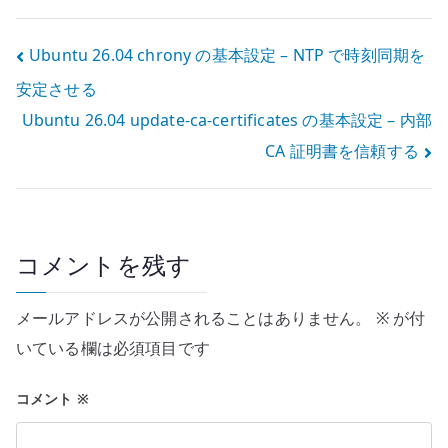
う管理ツールを
を作る
配置する
投
Ubuntu 26.04 chrony の基本設定 – NTP で時刻同期を
安定させる
稿
Ubuntu 26.04 update-ca-certificates の基本設定 – 内部
ナ
CA 証明書を信頼する
ビ
ゲ
ー
コメントを残す
シ
メールアドレスが公開されることはありません。
※
が付
ョ
いている欄は必須項目です
ン
コメント
※