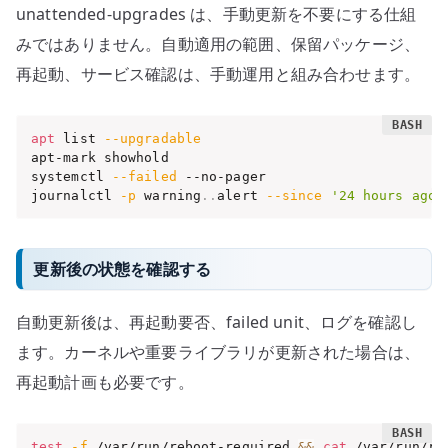
unattended-upgrades は、手動更新を不要にする仕組
みではありません。自動適用の範囲、保留パッケージ、
再起動、サービス確認は、手動運用と組み合わせます。
apt
 list 
--upgradable
apt-mark showhold

systemctl 
--failed
 --no-pager

journalctl 
-p
 warning
..
alert 
--since
'24 hours ago'
更新後の状態を確認する
自動更新後は、再起動要否、failed unit、ログを確認し
ます。カーネルや重要ライブラリが更新された場合は、
再起動計画も必要です。
test
-f
 /var/run/reboot-required 
&&
cat
 /var/run/re