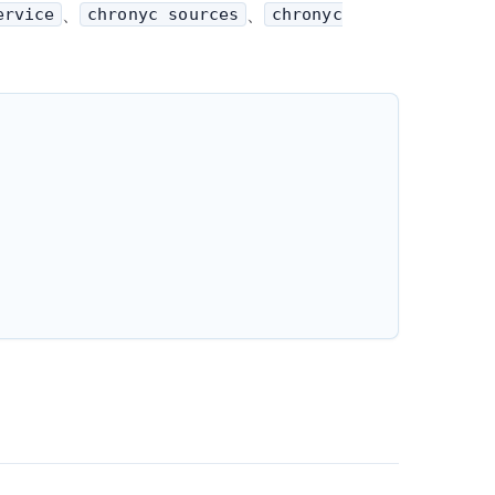
、
、
ervice
chronyc sources
chronyc