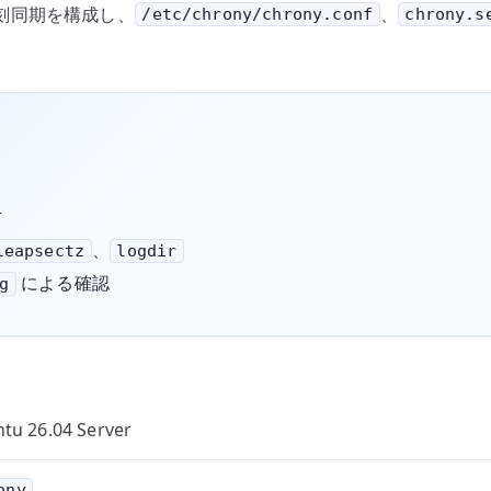
時刻同期を構成し、
、
/etc/chrony/chrony.conf
chrony.s
方
、
leapsectz
logdir
による確認
g
tu 26.04 Server
ony