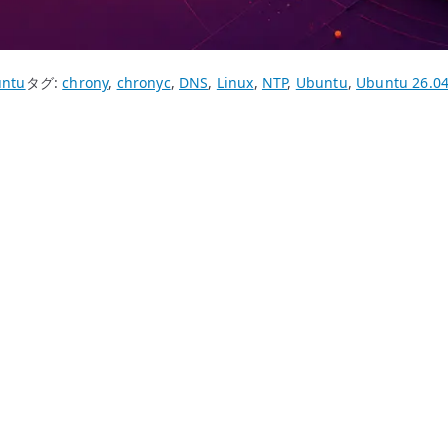
ntu
タグ:
chrony
,
chronyc
,
DNS
,
Linux
,
NTP
,
Ubuntu
,
Ubuntu 26.0