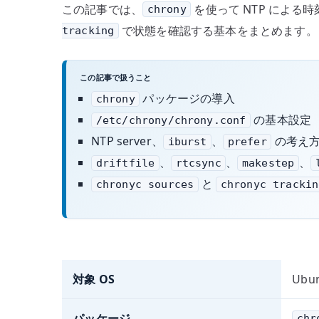
この記事では、
を使って NTP による
chrony
で状態を確認する基本をまとめます。
tracking
この記事で扱うこと
パッケージの導入
chrony
の基本設定
/etc/chrony/chrony.conf
NTP server、
、
の考え
iburst
prefer
、
、
、
driftfile
rtcsync
makestep
と
chronyc sources
chronyc trackin
対象 OS
Ubun
パッケージ
chr