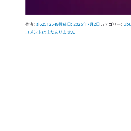
作者:
si62512548
投稿日:
2026年7月2日
カテゴリー:
Ubu
Ubuntu
コメントはまだありません
26.04
chrony
の
基
本
設
定
–
NTP
で
時
刻
同