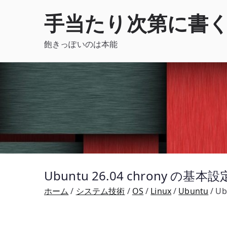
内
手当たり次第に書
容
を
飽きっぽいのは本能
ス
キ
ッ
プ
Ubuntu 26.04 chrony の
ホーム
システム技術
OS
Linux
Ubuntu
Ub