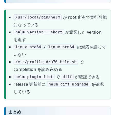
が root 所有で実行可能
/usr/local/bin/helm
になっている
が意図した version
helm version --short
を返す
/
の対応を誤って
linux-amd64
linux-arm64
いない
で
/etc/profile.d/u70-helm.sh
completion を読み込める
で
が確認できる
helm plugin list
diff
release 更新前に
を確認
helm diff upgrade
している
まとめ