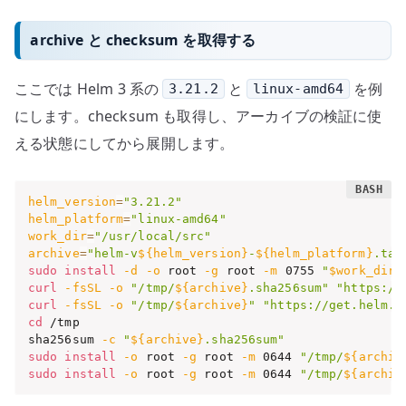
archive と checksum を取得する
ここでは Helm 3 系の
と
を例
3.21.2
linux-amd64
にします。checksum も取得し、アーカイブの検証に使
える状態にしてから展開します。
helm_version
=
"3.21.2"
helm_platform
=
"linux-amd64"
work_dir
=
"/usr/local/src"
archive
=
"helm-v
${helm_version}
-
${helm_platform}
.tar
sudo
install
-d
-o
 root 
-g
 root 
-m
 0755 
"
$work_dir
"
curl
-fsSL
-o
"/tmp/
${archive}
.sha256sum"
"https://
curl
-fsSL
-o
"/tmp/
${archive}
"
"https://get.helm.s
cd
 /tmp

sha256sum 
-c
"
${archive}
.sha256sum"
sudo
install
-o
 root 
-g
 root 
-m
 0644 
"/tmp/
${archiv
sudo
install
-o
 root 
-g
 root 
-m
 0644 
"/tmp/
${archiv