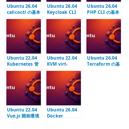
Ubuntu 26.04
Ubuntu 26.04
Ubuntu 26.04
calicoctl の基本
Keycloak CLI
PHP CLI の基本
設定 – Calico を
の基本設定 –
設定 – 管理コマ
確認する管理
kcadm.sh を使
ンドと拡張モジ
CLI を配置する
う管理ツールを
ュールを確認す
配置する
る
Ubuntu 22.04
Ubuntu 22.04
Ubuntu 26.04
Kubernetes 管
KVM virt-
Terraform の基
理ツールのイン
install – CLI で
本設定 – IaC 実
ストール –
仮想マシンを作
行環境を固定バ
kubectl / Helm
成する
ージョンで管理
/ calicoctl の使
する
い分け
Ubuntu 22.04
Ubuntu 26.04
Vue.js 開発環境
Docker
– npm / Vue
Registry の基本
CLI / Vite の基
設定 – 内部コン