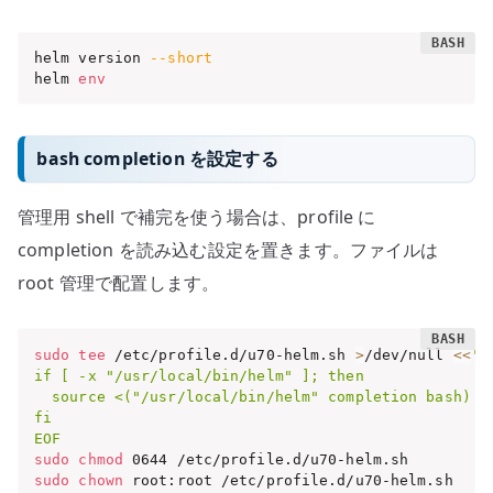
helm version 
--short
helm 
env
bash completion を設定する
管理用 shell で補完を使う場合は、profile に
completion を読み込む設定を置きます。ファイルは
root 管理で配置します。
sudo
tee
 /etc/profile.d/u70-helm.sh 
>
/dev/null 
<<
'E
if [ -x "/usr/local/bin/helm" ]; then

  source <("/usr/local/bin/helm" completion bash)

fi

EOF
sudo
chmod
sudo
chown