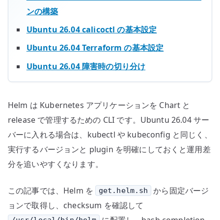
ジ
ンの構築
ョ
Ubuntu 26.04 calicoctl の基本設定
ン
で
Ubuntu 26.04 Terraform の基本設定
管
Ubuntu 26.04 障害時の切り分け
理
す
る
Helm は Kubernetes アプリケーションを Chart と
へ
release で管理するための CLI です。Ubuntu 26.04 サー
の
バーに入れる場合は、kubectl や kubeconfig と同じく、
実行するバージョンと plugin を明確にしておくと運用差
分を追いやすくなります。
この記事では、Helm を
から固定バージ
get.helm.sh
ョンで取得し、checksum を確認して
に配置し、bash completion