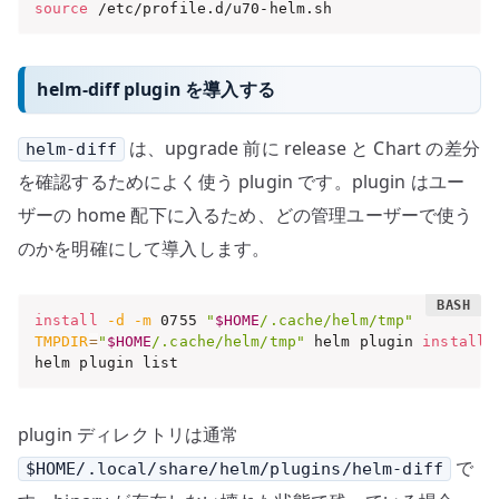
source
 /etc/profile.d/u70-helm.sh
helm-diff plugin を導入する
は、upgrade 前に release と Chart の差分
helm-diff
を確認するためによく使う plugin です。plugin はユー
ザーの home 配下に入るため、どの管理ユーザーで使う
のかを明確にして導入します。
install
-d
-m
 0755 
"
$HOME
/.cache/helm/tmp"
TMPDIR
=
"
$HOME
/.cache/helm/tmp"
 helm plugin 
install
 
helm plugin list
plugin ディレクトリは通常
で
$HOME/.local/share/helm/plugins/helm-diff