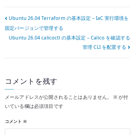
本
テナレジストリ
を用意する
投
Ubuntu 26.04 Terraform の基本設定 – IaC 実行環境を
固定バージョンで管理する
稿
Ubuntu 26.04 calicoctl の基本設定 – Calico を確認する
ナ
管理 CLI を配置する
ビ
ゲ
ー
コメントを残す
シ
メールアドレスが公開されることはありません。
※
が付
ョ
いている欄は必須項目です
ン
コメント
※