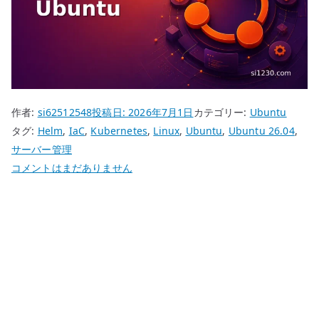
作者:
si62512548
投稿日:
2026年7月1日
カテゴリー:
Ubuntu
タグ:
Helm
,
IaC
,
Kubernetes
,
Linux
,
Ubuntu
,
Ubuntu 26.04
,
サーバー管理
Ubuntu
コメントはまだありません
26.04
Helm
の
基
本
設
定
–