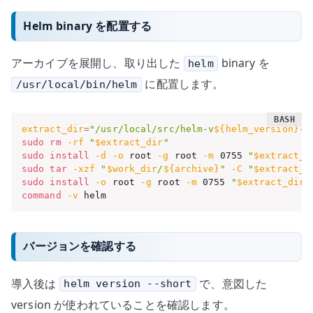
Helm binary を配置する
アーカイブを展開し、取り出した
binary を
helm
に配置します。
/usr/local/bin/helm
extract_dir
=
"/usr/local/src/helm-v
${helm_version}
-
$
sudo
rm
-rf
"
$extract_dir
"
sudo
install
-d
-o
 root 
-g
 root 
-m
 0755 
"
$extract_d
sudo
tar
-xzf
"
$work_dir
/
${archive}
"
-C
"
$extract_d
sudo
install
-o
 root 
-g
 root 
-m
 0755 
"
$extract_dir
/
command
-v
 helm
バージョンを確認する
導入後は
で、意図した
helm version --short
version が使われていることを確認します。