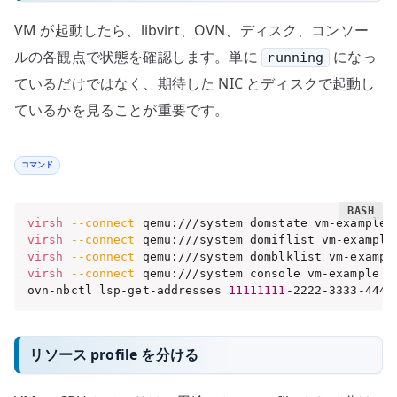
VM が起動したら、libvirt、OVN、ディスク、コンソー
ルの各観点で状態を確認します。単に
になっ
running
ているだけではなく、期待した NIC とディスクで起動し
ているかを見ることが重要です。
コマンド
virsh
--connect
virsh
--connect
virsh
--connect
virsh
--connect
 qemu:///system console vm-example

ovn-nbctl lsp-get-addresses 
11111111
-2222-3333-4444
リソース profile を分ける