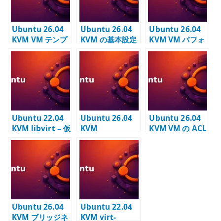
Ubuntu 26.04
Ubuntu 26.04
Ubuntu 26.04
KVM VM テンプ
KVM の基本設定
KVM VM パフォ
レートの作成 –
– libvirt / Open
ーマンス確認 –
autoinstall と
vSwitch / OVN
virtio /
qcow2 の複製元
の土台を作る
HugePages /
を作る
io_uring を見る
Ubuntu 22.04
Ubuntu 26.04
Ubuntu 26.04
KVM libvirt – 仮
KVM
KVM VM の ACL
想ネットワーク
HugePages の
設定 – OVN
と管理基盤を確
基本 – VM 用メ
logical port 単
認する
モリを起動時に
位で通信を制御
予約する
する
Ubuntu 26.04
Ubuntu 22.04
KVM ブリッジネ
KVM virt-