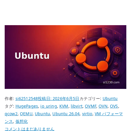
作者:
si62512548
投稿日:
2026年6月5日
カテゴリー:
Ubuntu
タグ:
HugePages
,
io_uring
,
KVM
,
libvirt
,
OVMF
,
OVN
,
OVS
,
qcow2
,
QEMU
,
Ubuntu
,
Ubuntu 26.04
,
virtio
,
VM パフォーマ
ンス
,
仮想化
Ubuntu
コメントはまだありません