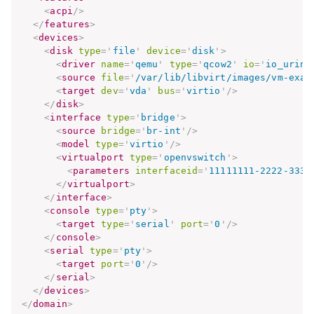
<
acpi
/>
</
features
>
<
devices
>
<
disk
type
=
'
file
'
device
=
'
disk
'
>
<
driver
name
=
'
qemu
'
type
=
'
qcow2
'
io
=
'
io_uring
<
source
file
=
'
/var/lib/libvirt/images/vm-exam
<
target
dev
=
'
vda
'
bus
=
'
virtio
'
/>
</
disk
>
<
interface
type
=
'
bridge
'
>
<
source
bridge
=
'
br-int
'
/>
<
model
type
=
'
virtio
'
/>
<
virtualport
type
=
'
openvswitch
'
>
<
parameters
interfaceid
=
'
11111111-2222-3333
</
virtualport
>
</
interface
>
<
console
type
=
'
pty
'
>
<
target
type
=
'
serial
'
port
=
'
0
'
/>
</
console
>
<
serial
type
=
'
pty
'
>
<
target
port
=
'
0
'
/>
</
serial
>
</
devices
>
</
domain
>