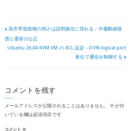
ットワークの基
install – CLI で
本設定 – OVS /
仮想マシンを作
OVN で VM を接
成する
続する
投
高市早苗政権の弱さは説明責任に現れる – 中傷動画疑
惑と選挙の公正
稿
Ubuntu 26.04 KVM VM の ACL 設定 – OVN logical port
ナ
単位で通信を制御する
ビ
ゲ
ー
コメントを残す
シ
メールアドレスが公開されることはありません。
※
が付
ョ
いている欄は必須項目です
ン
コメント
※