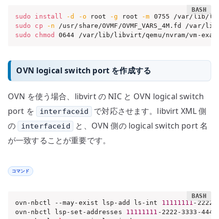
sudo
install
-d
-o
 root 
-g
 root 
-m
sudo
cp
-n
sudo
chmod
 0644 /var/lib/libvirt/qemu/nvram/vm-exam
OVN logical switch port を作成する
OVN を使う場合、libvirt の NIC と OVN logical switch
port を
で対応させます。libvirt XML 側
interfaceid
の
と、OVN 側の logical switch port 名
interfaceid
が一致することが重要です。
コマンド
ovn-nbctl --may-exist lsp-add ls-int 
11111111
-2222-
ovn-nbctl lsp-set-addresses 
11111111
-2222-3333-4444