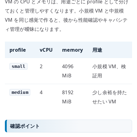
VM の CPU とメモリは、用途ごとに profile として分け
ておくと管理しやすくなります。小規模 VM と中規模
VM を同じ感覚で作ると、後から性能確認やキャパシテ
ィ管理が曖昧になります。
profile
vCPU
memory
用途
2
4096
小規模 VM、検
small
MiB
証用
4
8192
少し余裕を持た
medium
MiB
せたい VM
確認ポイント