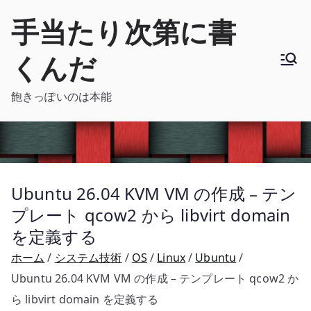
内
手当たり次第に書
容
を
くんだ
ス
キ
飽きっぽいのは本能
ッ
プ
Ubuntu 26.04 KVM VM の作成 – テン
プレート qcow2 から libvirt domain
を定義する
ホーム
システム技術
OS
Linux
Ubuntu
Ubuntu 26.04 KVM VM の作成 – テンプレート qcow2 か
ら libvirt domain を定義する