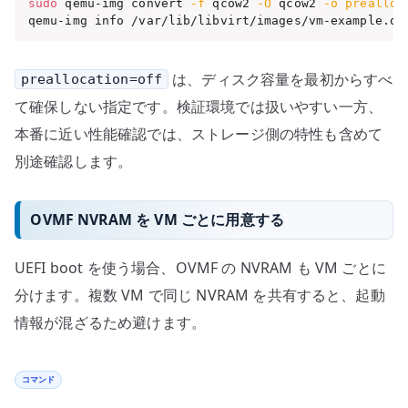
sudo
 qemu-img convert 
-f
 qcow2 
-O
 qcow2 
-o
prealloc
qemu-img info /var/lib/libvirt/images/vm-example.qc
は、ディスク容量を最初からすべ
preallocation=off
て確保しない指定です。検証環境では扱いやすい一方、
本番に近い性能確認では、ストレージ側の特性も含めて
別途確認します。
OVMF NVRAM を VM ごとに用意する
UEFI boot を使う場合、OVMF の NVRAM も VM ごとに
分けます。複数 VM で同じ NVRAM を共有すると、起動
情報が混ざるため避けます。
コマンド