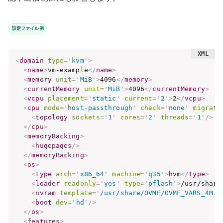
設定ファイル例
<
domain
type
=
'
kvm
'
>
<
name
>
vm-example
</
name
>
<
memory
unit
=
'
MiB
'
>
4096
</
memory
>
<
currentMemory
unit
=
'
MiB
'
>
4096
</
currentMemory
>
<
vcpu
placement
=
'
static
'
current
=
'
2
'
>
2
</
vcpu
>
<
cpu
mode
=
'
host-passthrough
'
check
=
'
none
'
migrata
<
topology
sockets
=
'
1
'
cores
=
'
2
'
threads
=
'
1
'
/>
</
cpu
>
<
memoryBacking
>
<
hugepages
/>
</
memoryBacking
>
<
os
>
<
type
arch
=
'
x86_64
'
machine
=
'
q35
'
>
hvm
</
type
>
<
loader
readonly
=
'
yes
'
type
=
'
pflash
'
>
/usr/share
<
nvram
template
=
'
/usr/share/OVMF/OVMF_VARS_4M.f
<
boot
dev
=
'
hd
'
/>
</
os
>
<
features
>