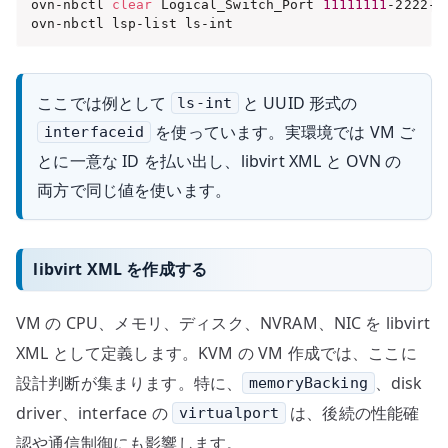
ovn-nbctl 
clear
 Logical_Switch_Port 
11111111
-2222-3
ovn-nbctl lsp-list ls-int
ここでは例として
と UUID 形式の
ls-int
を使っています。実環境では VM ご
interfaceid
とに一意な ID を払い出し、libvirt XML と OVN の
両方で同じ値を使います。
libvirt XML を作成する
VM の CPU、メモリ、ディスク、NVRAM、NIC を libvirt
XML として定義します。KVM の VM 作成では、ここに
設計判断が集まります。特に、
、disk
memoryBacking
driver、interface の
は、後続の性能確
virtualport
認や通信制御にも影響します。