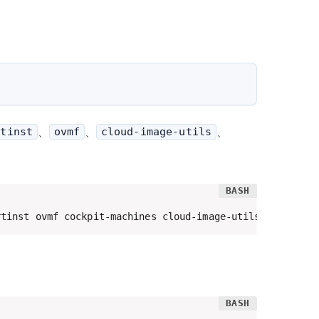
、
、
、
rtinst
ovmf
cloud-image-utils
rtinst ovmf cockpit-machines cloud-image-utils openvswit