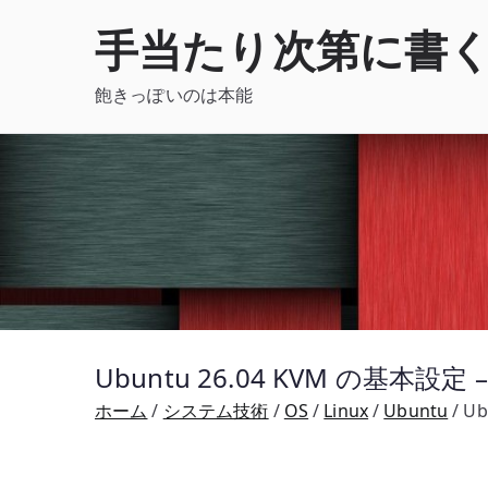
内
手当たり次第に書
容
を
飽きっぽいのは本能
ス
キ
ッ
プ
Ubuntu 26.04 KVM の基本設定 – 
ホーム
システム技術
OS
Linux
Ubuntu
Ub