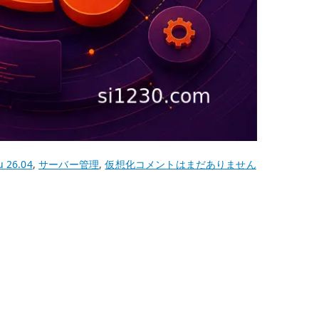
Ubuntu
 26.04
,
サーバー管理
,
仮想化
コメントはまだありません
26.04
KVM
の
基
本
設
定
–