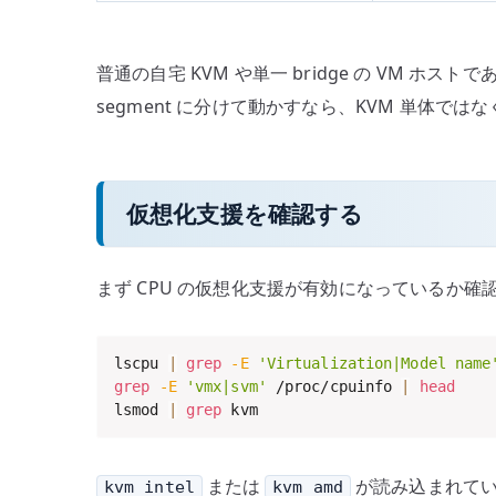
普通の自宅 KVM や単一 bridge の VM ホスト
segment に分けて動かすなら、KVM 単体では
仮想化支援を確認する
まず CPU の仮想化支援が有効になっているか確認し
lscpu 
|
grep
-E
'Virtualization|Model name
grep
-E
'vmx|svm'
 /proc/cpuinfo 
|
head
lsmod 
|
grep
 kvm
または
が読み込まれていない場合
kvm_intel
kvm_amd