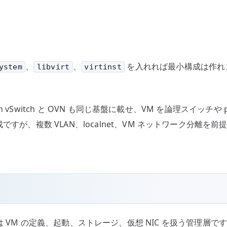
、
、
を入れれば最小構成は作れ
ystem
libvirt
virtinst
en vSwitch と OVN も同じ基盤に載せ、VM を論理スイッチや 
ですが、複数 VLAN、localnet、VM ネットワーク分離
virt は VM の定義、起動、ストレージ、仮想 NIC を扱う管理層です。O