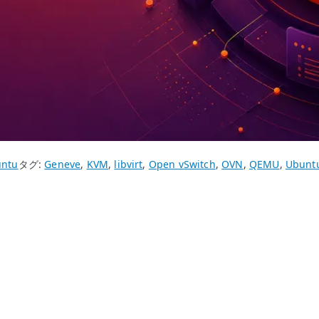
ntu
タグ:
Geneve
,
KVM
,
libvirt
,
Open vSwitch
,
OVN
,
QEMU
,
Ubuntu