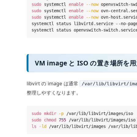
sudo
 systemctl 
enable
--now
sudo
 systemctl 
enable
--now
sudo
 systemctl 
enable
--now
 ovn-host.servic
systemctl status libvirtd.service --no-page
systemctl status openvswitch-switch.servic
VM image と ISO の置き場所を
libvirt の image は通常
/var/lib/libvirt/im
整理しやすくなります。
sudo
mkdir
-p
sudo
chmod
755
ls
-ld
 /var/lib/libvirt/images /var/lib/li