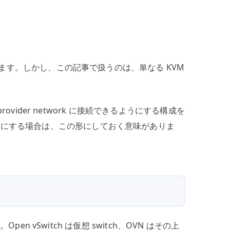
libvirt
/
Open
vSwitch
/
ます。しかし、この記事で扱うのは、単なる KVM
OVN
の
土
provider network に接続できるようにする構成を
台
を前提にする場合は、この形にしておく意味がありま
を
作
る
へ
の
pen vSwitch は仮想 switch、OVN はその上