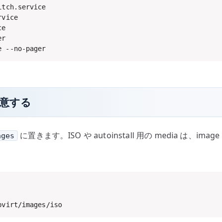
e

r

e --no-pager
用意する
に置きます。ISO や autoinstall 用の media は、image
ages
bvirt/images/iso