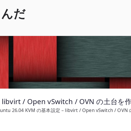
くんだ
libvirt / Open vSwitch / OVN の土台
untu 26.04 KVM の基本設定 – libvirt / Open vSwitch / 