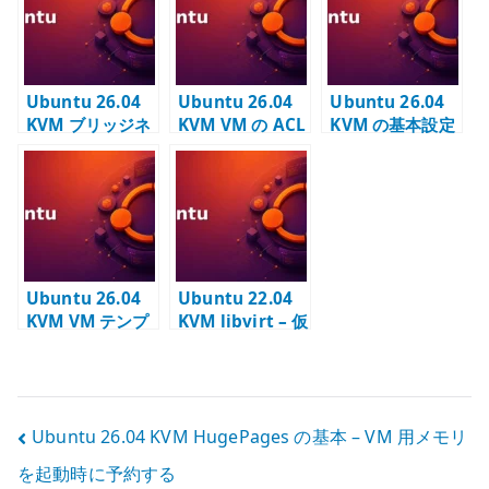
予約する
を定義する
enabled /
failed を見る
Ubuntu 26.04
Ubuntu 26.04
Ubuntu 26.04
KVM ブリッジネ
KVM VM の ACL
KVM の基本設定
ットワークの基
設定 – OVN
– libvirt / Open
本設定 – OVS /
logical port 単
vSwitch / OVN
OVN で VM を接
位で通信を制御
の土台を作る
続する
する
Ubuntu 26.04
Ubuntu 22.04
KVM VM テンプ
KVM libvirt – 仮
レートの作成 –
想ネットワーク
autoinstall と
と管理基盤を確
qcow2 の複製元
認する
を作る
投
Ubuntu 26.04 KVM HugePages の基本 – VM 用メモリ
を起動時に予約する
稿