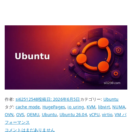
作者:
si62512548
投稿日:
2026年6月5日
カテゴリー:
Ubuntu
タグ:
cache mode
,
HugePages
,
io_uring
,
KVM
,
libvirt
,
NUMA
,
OVN
,
OVS
,
QEMU
,
Ubuntu
,
Ubuntu 26.04
,
vCPU
,
virtio
,
VM パ
フォーマンス
Ubuntu
コメントはまだありません