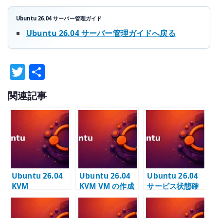
Ubuntu 26.04 サーバー管理ガイド
Ubuntu 26.04 サーバー管理ガイドへ戻る
T
共
w
有
関連記事
it
te
r
Ubuntu 26.04
Ubuntu 26.04
Ubuntu 26.04
KVM
KVM VM の作成
サービス状態確
HugePages の
– テンプレート
認の基本 –
基本 – VM 用メ
qcow2 から
systemctl で
モリを起動時に
libvirt domain
active /