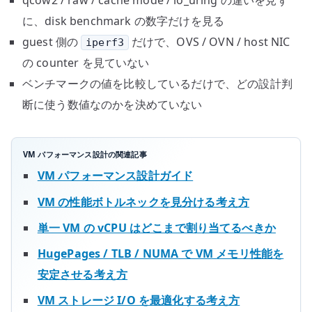
qcow2 / raw / cache mode / io_uring の違いを見ず
に、disk benchmark の数字だけを見る
guest 側の
だけで、OVS / OVN / host NIC
iperf3
の counter を見ていない
ベンチマークの値を比較しているだけで、どの設計判
断に使う数値なのかを決めていない
VM パフォーマンス設計の関連記事
VM パフォーマンス設計ガイド
VM の性能ボトルネックを見分ける考え方
単一 VM の vCPU はどこまで割り当てるべきか
HugePages / TLB / NUMA で VM メモリ性能を
安定させる考え方
VM ストレージ I/O を最適化する考え方