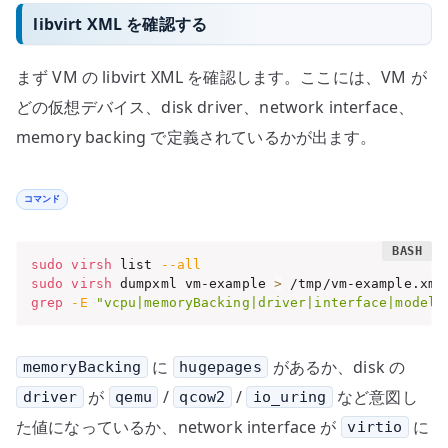
libvirt XML を確認する
まず VM の libvirt XML を確認します。ここには、VM が
どの仮想デバイス、disk driver、network interface、
memory backing で定義されているかが出ます。
コマンド
sudo
virsh
 list 
--all
sudo
virsh
 dumpxml vm-example 
>
grep
-E
"vcpu|memoryBacking|driver|interface|model|
に
があるか、disk の
memoryBacking
hugepages
が
/
/
など意図し
driver
qemu
qcow2
io_uring
た値になっているか、network interface が
に
virtio