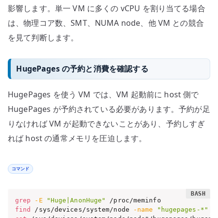
影響します。単一 VM に多くの vCPU を割り当てる場合
は、物理コア数、SMT、NUMA node、他 VM との競合
を見て判断します。
HugePages の予約と消費を確認する
HugePages を使う VM では、VM 起動前に host 側で
HugePages が予約されている必要があります。予約が足
りなければ VM が起動できないことがあり、予約しすぎ
れば host の通常メモリを圧迫します。
コマンド
grep
-E
"Huge|AnonHuge"
find
 /sys/devices/system/node 
-name
"hugepages-*"
-