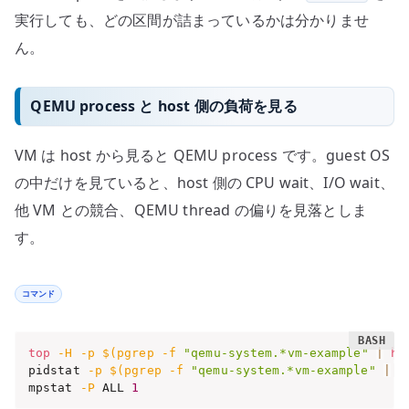
実行しても、どの区間が詰まっているかは分かりませ
ん。
QEMU process と host 側の負荷を見る
VM は host から見ると QEMU process です。guest OS
の中だけを見ていると、host 側の CPU wait、I/O wait、
他 VM との競合、QEMU thread の偏りを見落としま
す。
コマンド
top
-H
-p
$(
pgrep 
-f
"qemu-system.*vm-example"
|
he
pidstat 
-p
$(
pgrep 
-f
"qemu-system.*vm-example"
|
h
mpstat 
-P
 ALL 
1