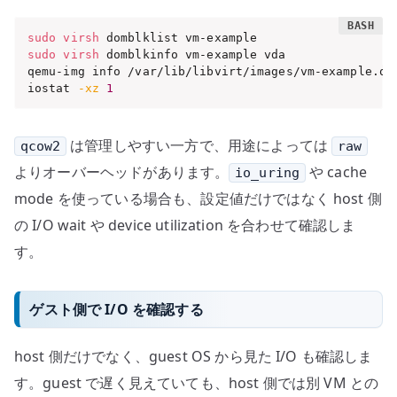
sudo
virsh
sudo
virsh
 domblkinfo vm-example vda

qemu-img info /var/lib/libvirt/images/vm-example.qco
iostat 
-xz
1
は管理しやすい一方で、用途によっては
qcow2
raw
よりオーバーヘッドがあります。
や cache
io_uring
mode を使っている場合も、設定値だけではなく host 側
の I/O wait や device utilization を合わせて確認しま
す。
ゲスト側で I/O を確認する
host 側だけでなく、guest OS から見た I/O も確認しま
す。guest で遅く見えていても、host 側では別 VM との