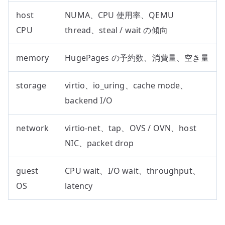
host
NUMA、CPU 使用率、QEMU
CPU
thread、steal / wait の傾向
memory
HugePages の予約数、消費量、空き量
storage
virtio、io_uring、cache mode、
backend I/O
network
virtio-net、tap、OVS / OVN、host
NIC、packet drop
guest
CPU wait、I/O wait、throughput、
OS
latency