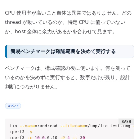
CPU 使用率が高いこと自体は異常ではありません。どの
thread が動いているのか、特定 CPU に偏っていない
か、host 全体に余力があるかを合わせて見ます。
簡易ベンチマークは確認範囲を決めて実行する
ベンチマークは、構成確認の後に使います。何を測って
いるのかを決めずに実行すると、数字だけが残り、設計
判断につながりません。
コマンド
fio 
--name
=
randread 
--filename
=
/tmp/fio-test.img 
--
iperf3 
-s
iperf3 
-c
10.0
.0.10 
-P
4
-t
30