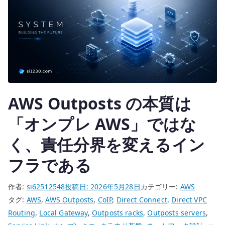
ド
基
盤
を
同
じ
も
AWS Outposts の本質は
の
と
「オンプレ AWS」ではな
し
て
く、責任分界を変えるイン
扱
フラである
わ
な
作者:
si62512548
投稿日:
2026年5月28日
カテゴリー:
AWS
い
タグ:
AWS
,
AWS Outposts
,
CoIP
,
Direct Connect
,
Direct VPC
へ
Routing
,
Local Gateway
,
Outposts racks
,
Outposts servers
,
の