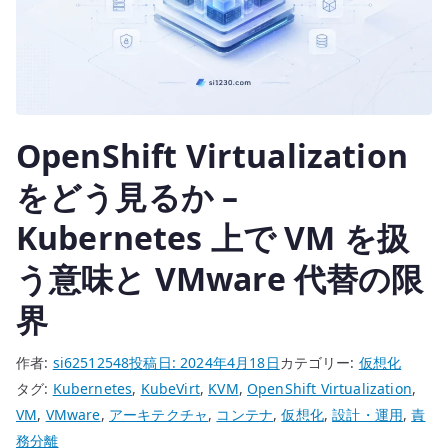
デ
ー
タ
セ
ン
OpenShift Virtualization
タ
ー
をどう見るか –
に
Kubernetes 上で VM を扱
持
ち
う意味と VMware 代替の限
込
む
界
と
い
作者:
si62512548
投稿日:
2024年4月18日
カテゴリー:
仮想化
う
タグ:
Kubernetes
,
KubeVirt
,
KVM
,
OpenShift Virtualization
,
設
VM
,
VMware
,
アーキテクチャ
,
コンテナ
,
仮想化
,
設計・運用
,
責
計
務分離