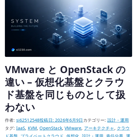
分
け
る
違
和
感
–
境
VMware と OpenStack の
界
で
違い – 仮想化基盤とクラウ
失
ド基盤を同じものとして扱
わ
れ
わない
る
設
作者:
si62512548
投稿日:
2026年6月9日
カテゴリー:
設計・運用
計
タグ:
IaaS
,
KVM
,
OpenStack
,
VMware
,
アーキテクチャ
,
クラウ
情
ド基盤
,
プライベートクラウド
,
仮想化
,
設計・運用
,
責任分界
,
運