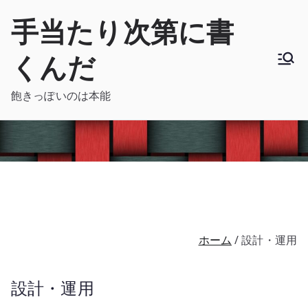
内
手当たり次第に書
容
を
くんだ
ス
キ
飽きっぽいのは本能
ッ
プ
ホーム
設計・運用
設計・運用