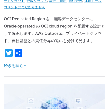
ートクラウド
,
分散クラウド
,
設計・運用
,
責任分界
,
運用モデル
OCI
コメントはまだありません
Dedicated
OCI Dedicated Region を、顧客データセンターに
Region
を
Oracle-operated の OCI cloud region を配置する設計と
ど
して確認します。AWS Outposts、プライベートクラウ
う
ド、自社基盤との責任分界の違いも分けて見ます。
見
T
共
る
か
w
有
–
続きを読む
it
ク
te
ラ
r
ウ
ド
を
顧
客