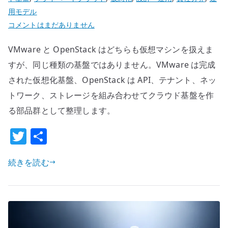
報
用モデル
を
VMware
コメントはまだありません
ど
と
う
VMware と OpenStack はどちらも仮想マシンを扱えま
OpenStack
戻
の
すが、同じ種類の基盤ではありません。VMware は完成
す
違
された仮想化基盤、OpenStack は API、テナント、ネッ
か
い
トワーク、ストレージを組み合わせてクラウド基盤を作
へ
–
る部品群として整理します。
の
仮
想
T
共
化
w
有
基
続きを読む
it
盤
te
と
r
ク
ラ
ウ