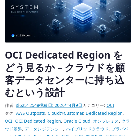
任
分
界
を
変
え
OCI Dedicated Region を
る
イ
どう見るか – クラウドを顧
ン
客データセンターに持ち込
フ
ラ
むという設計
で
あ
作者:
si62512548
投稿日:
2026年4月9日
カテゴリー:
OCI
る
タグ:
AWS Outposts
,
Cloud@Customer
,
Dedicated Region
,
へ
OCI
,
OCI Dedicated Region
,
Oracle Cloud
,
オンプレミス
,
クラ
の
ウド基盤
,
データレジデンシー
,
ハイブリッドクラウド
,
プライベ