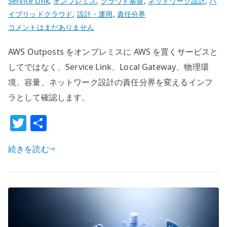
Service Link
,
オンプレミス
,
クラウド基盤
,
ネットワーク設計
,
ハ
イブリッドクラウド
,
設計・運用
,
責任分界
AWS
コメントはまだありません
Outposts
AWS Outposts をオンプレミスに AWS を置くサービスと
の
本
してではなく、Service Link、Local Gateway、物理環
質
境、容量、ネットワーク設計の責任分界を変えるインフ
は
ラとして確認します。
「オ
T
共
ン
プ
w
有
レ
続きを読む
it
AWS」
te
で
r
は
な
く、
責