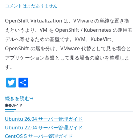
へ
OpenShift
コメントはまだありません
の
Virtualization
OpenShift Virtualization は、VMware の単純な置き換
を
ど
えというより、VM を OpenShift / Kubernetes の運用モ
う
デルへ寄せるための基盤です。KVM、KubeVirt、
見
OpenShift の層を分け、VMware 代替として見る場合と
る
アプリケーション基盤として見る場合の違いを整理しま
か
す。
–
Kubernetes
T
共
上
w
有
で
続きを読む
it
VM
主要ガイド
te
を
扱
r
Ubuntu 26.04 サーバー管理ガイド
う
Ubuntu 22.04 サーバー管理ガイド
意
CentOS 5 サーバー管理ガイド