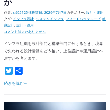
か
作者:
si62512548
投稿日:
2026年7月7日
カテゴリー:
設計・運用
タグ:
インフラ設計
,
システムインフラ
,
フィードバックループ
,
組
織設計
,
設計・運用
イ
コメントはまだありません
ン
インフラ組織を設計部門と構築部門に分けるとき、境界
フ
ラ
で失われる設計情報をどう拾い、上位設計や運用設計へ
組
戻すかを考えます。
織
T
共
を
w
有
設
計
続きを読む
it
と
te
構
r
築
で