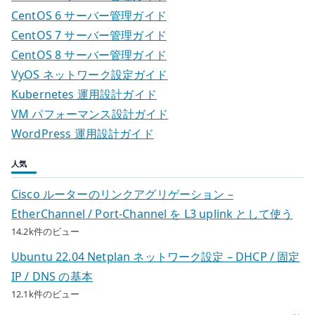
味
CentOS 6 サーバー管理ガイド
と
CentOS 7 サーバー管理ガイド
VMware
CentOS 8 サーバー管理ガイド
代
VyOS ネットワーク設定ガイド
替
Kubernetes 運用設計ガイド
の
VM パフォーマンス設計ガイド
限
WordPress 運用設計ガイド
界
へ
人気
の
Cisco ルーターのリンクアグリゲーション –
EtherChannel / Port-Channel を L3 uplink として使う
14.2k件のビュー
Ubuntu 22.04 Netplan ネットワーク設定 – DHCP / 固定
IP / DNS の基本
12.1k件のビュー