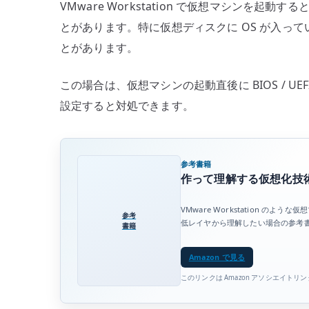
VMware Workstation で仮想マシンを起動す
対
とがあります。特に仮想ディスクに OS が入っ
処
とがあります。
–
起
この場合は、仮想マシンの起動直後に BIOS / UE
動
設定すると対処できます。
が
速
す
ぎ
参考書籍
作って理解する仮想化技術
る
仮
VMware Workstation 
想
参考
低レイヤから理解したい場合の参考
書籍
マ
シ
Amazon で見る
ン
このリンクは Amazon アソシエイトリ
を
止