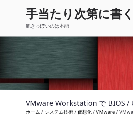
内
手当たり次第に書
容
を
飽きっぽいのは本能
ス
キ
ッ
プ
VMware Workstation で
ホーム
システム技術
仮想化
VMware
VMwa