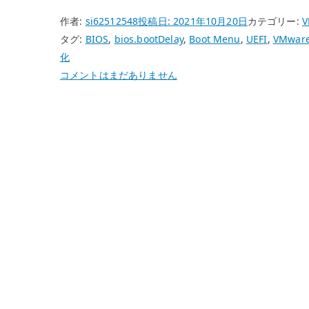
作者:
si62512548
投稿日:
2021年10月20日
カテゴリー:
V
タグ:
BIOS
,
bios.bootDelay
,
Boot Menu
,
UEFI
,
VMwar
化
VMware
コメントはまだありません
Workstation
で
BIOS
/
UEFI
に
入
れ
な
い
場
合
の