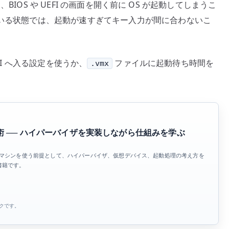
ると、BIOS や UEFI の画面を開く前に OS が起動してしまうこ
ている状態では、起動が速すぎてキー入力が間に合わないこ
FI へ入る設定を使うか、
ファイルに起動待ち時間を
.vmx
 ── ハイパーバイザを実装しながら仕組みを学ぶ
のような仮想マシンを使う前提として、ハイパーバイザ、仮想デバイス、起動処理の考え方を
書籍です。
ンクです。