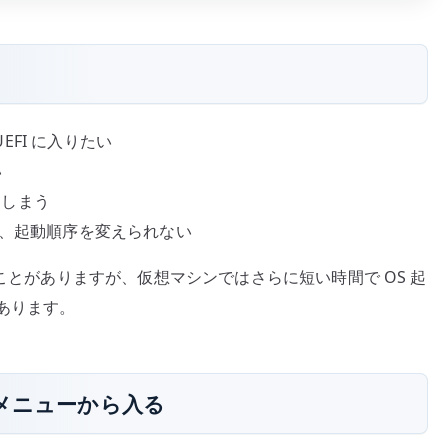
 UEFI に入りたい
い
てしまう
が、起動順序を変えられない
いことがありますが、仮想マシンではさらに短い時間で OS 起
あります。
n のメニューから入る