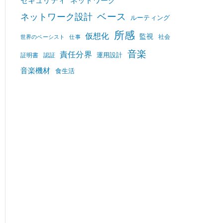
セキュリティ
ネットワーク
ベース
ネットワーク設計
ルーティング
所感
仮想化
監視
社会
世界のベーシスト
仕事
音楽
責任分界
運用設計
証明書
認証
音楽機材
食生活