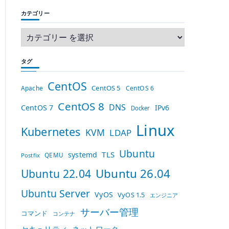
カテゴリー
タグ
CentOS
CentOS 5
Apache
CentOS 6
CentOS 8
DNS
CentOS 7
IPv6
Docker
Linux
Kubernetes
KVM
LDAP
Ubuntu
TLS
systemd
QEMU
Postfix
Ubuntu 26.04
Ubuntu 22.04
Ubuntu Server
VyOS
VyOS 1.5
エンジニア
サーバー管理
コマンド
コンテナ