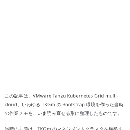
–
vSphere
上
で
Kubernetes
基
盤
を
作
る
難
し
この記事は、VMware Tanzu Kubernetes Grid multi-
さ
へ
cloud、いわゆる TKGm の Bootstrap 環境を作った当時
の
の作業メモを、いま読み直せる形に整理したものです。
当時の主題は、TKGm のマネジメントクラスタを構築す