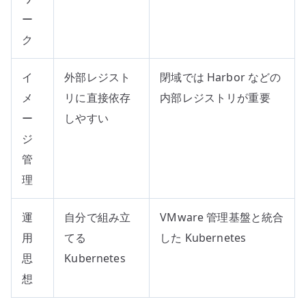
ー
ク
イ
外部レジスト
閉域では Harbor などの
メ
リに直接依存
内部レジストリが重要
ー
しやすい
ジ
管
理
運
自分で組み立
VMware 管理基盤と統合
用
てる
した Kubernetes
思
Kubernetes
想