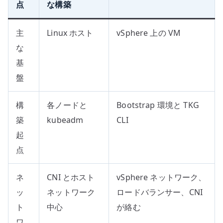
点
な構築
主
Linux ホスト
vSphere 上の VM
な
基
盤
構
各ノードと
Bootstrap 環境と TKG
築
kubeadm
CLI
起
点
ネ
CNI とホスト
vSphere ネットワーク、
ッ
ネットワーク
ロードバランサー、CNI
ト
中心
が絡む
ワ