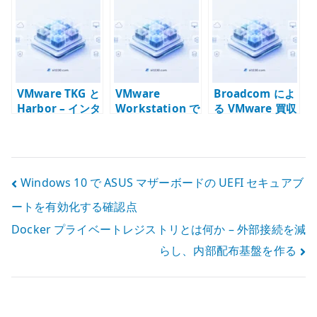
te
r
VMware TKG と
VMware
Broadcom によ
Harbor – インタ
Workstation で
る VMware 買収
ーネット非接続
BIOS / UEFI に
をどう見るか –
環境で内部レジ
入れない場合の
仮想化基盤の標
ストリを用意す
対処 – 起動が速
準が変わるとい
る意味
すぎる仮想マシ
うこと
投
Windows 10 で ASUS マザーボードの UEFI セキュアブ
ンを止める
ートを有効化する確認点
稿
Docker プライベートレジストリとは何か – 外部接続を減
ナ
らし、内部配布基盤を作る
ビ
ゲ