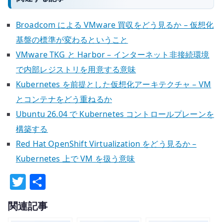
Broadcom による VMware 買収をどう見るか – 仮想化
基盤の標準が変わるということ
VMware TKG と Harbor – インターネット非接続環境
で内部レジストリを用意する意味
Kubernetes を前提とした仮想化アーキテクチャ – VM
とコンテナをどう重ねるか
Ubuntu 26.04 で Kubernetes コントロールプレーンを
構築する
Red Hat OpenShift Virtualization をどう見るか –
Kubernetes 上で VM を扱う意味
T
共
w
有
関連記事
it