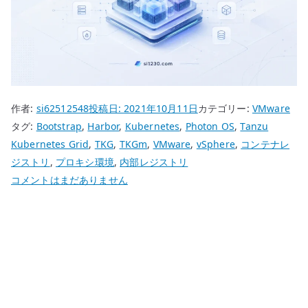
作者:
si62512548
投稿日:
2021年10月11日
カテゴリー:
VMware
タグ:
Bootstrap
,
Harbor
,
Kubernetes
,
Photon OS
,
Tanzu
Kubernetes Grid
,
TKG
,
TKGm
,
VMware
,
vSphere
,
コンテナレ
ジストリ
,
プロキシ環境
,
内部レジストリ
VMware
コメントはまだありません
TKGm
Bootstrap
を
振
り
返
る