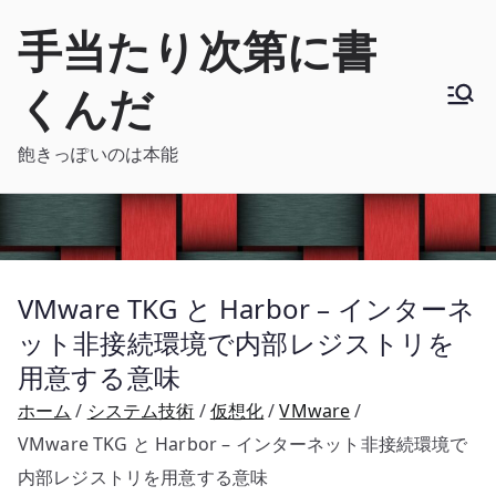
内
手当たり次第に書
容
を
くんだ
ス
キ
飽きっぽいのは本能
ッ
プ
VMware TKG と Harbor – インターネ
ット非接続環境で内部レジストリを
用意する意味
ホーム
システム技術
仮想化
VMware
VMware TKG と Harbor – インターネット非接続環境で
内部レジストリを用意する意味