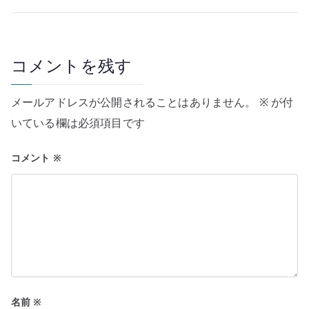
ナ
ビ
ゲ
コメントを残す
ー
メールアドレスが公開されることはありません。
※
が付
シ
いている欄は必須項目です
ョ
コメント
※
ン
名前
※