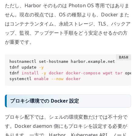
ただし、Harbor そのものは Photon OS 専用ではありま
せん。現在の視点では、OS の種類よりも、Docker また
はコンテナランタイム、永続ストレージ、TLS、バックア
ップ、監視、アップデート手順をどう安定させるかの方
が重要です。
hostnamectl set-hostname harbor.example.net

tdnf update 
-y
tdnf 
install
-y
docker
docker-compose
wget
tar
 opens
systemctl 
enable
--now
docker
プロキシ環境での Docker 設定
プロキシ配下では、シェルの環境変数だけでは不十分で
す。Docker daemon 側にもプロキシを設定する必要が
あります。一方で、Harbor、Kubernetes API、ノード