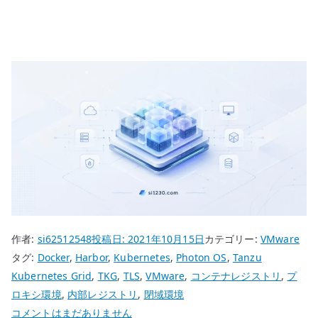
作者:
si62512548
投稿日:
2021年10月15日
カテゴリー:
VMware
タグ:
Docker
,
Harbor
,
Kubernetes
,
Photon OS
,
Tanzu
Kubernetes Grid
,
TKG
,
TLS
,
VMware
,
コンテナレジストリ
,
プ
ロキシ環境
,
内部レジストリ
,
閉域環境
VMware
コメントはまだありません