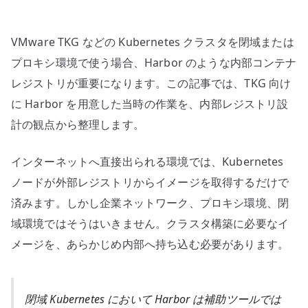
内
部
VMware TKG などの Kubernetes クラスタを閉域または
レ
ジ
プロキシ環境で使う場合、Harbor のような内部コンテナ
ス
レジストリが重要になります。この記事では、TKG 向け
ト
に Harbor を用意した当時の作業を、内部レジストリ設
リ
計の観点から整理します。
を
用
インターネットへ直接出られる環境では、Kubernetes
意
ノードが外部レジストリからイメージを取得するだけで
す
済みます。しかし企業ネットワーク、プロキシ環境、閉
る
意
域環境ではそうはいきません。クラスタ構築に必要なイ
味
メージを、あらかじめ内部へ持ち込む必要があります。
へ
の
閉域 Kubernetes において Harbor は補助ツールでは