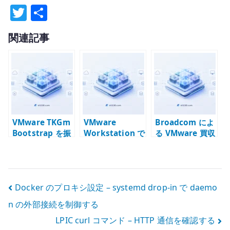
T
共
w
有
関連記事
it
te
r
VMware TKGm
VMware
Broadcom によ
Bootstrap を振
Workstation で
る VMware 買収
り返る –
BIOS / UEFI に
をどう見るか –
vSphere 上で
入れない場合の
仮想化基盤の標
Kubernetes 基
対処 – 起動が速
準が変わるとい
盤を作る難しさ
すぎる仮想マシ
うこと
投
Docker のプロキシ設定 – systemd drop-in で daemo
ンを止める
n の外部接続を制御する
稿
LPIC curl コマンド – HTTP 通信を確認する