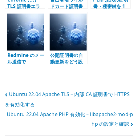
TLS 証明書エラ
ドカード証明書
書・秘密鍵を 1
ーになる場合 –
の設計指針 – 内
行に整形する方
証明書チェー
部 PKI と秘密鍵
法 – SAML、
ン、SAN、
の境界
Kubernetes
HSTS、独自 CA
Secret、環境変
を確認する
数で扱う
Redmine のメー
公開証明書の自
ル送信で
動更新をどう設
certificate
計するか –
verify failed が
HTTP-01、DNS-
出る理由 –
01、混在環境の
SMTP、CA、証
責任境界
投
Ubuntu 22.04 Apache TLS – 内部 CA 証明書で HTTPS
明書チェーンの
確認
を有効化する
稿
Ubuntu 22.04 Apache PHP 有効化 – libapache2-mod-p
ナ
hp の設定と確認
ビ