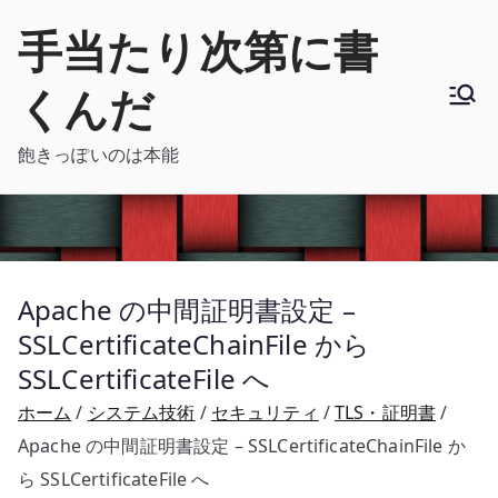
内
手当たり次第に書
容
を
くんだ
ス
キ
飽きっぽいのは本能
ッ
プ
Apache の中間証明書設定 –
SSLCertificateChainFile から
SSLCertificateFile へ
ホーム
システム技術
セキュリティ
TLS・証明書
Apache の中間証明書設定 – SSLCertificateChainFile か
ら SSLCertificateFile へ