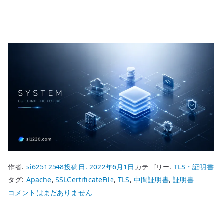
作者:
si62512548
投稿日:
2022年6月1日
カテゴリー:
TLS・証明書
タグ:
Apache
,
SSLCertificateFile
,
TLS
,
中間証明書
,
証明書
Apache
コメントはまだありません
の
中