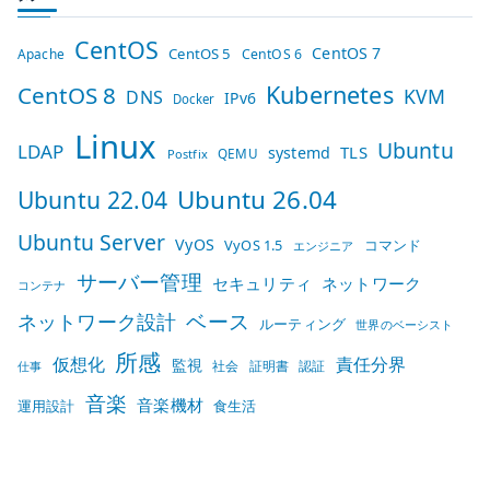
CentOS
CentOS 7
CentOS 5
Apache
CentOS 6
Kubernetes
CentOS 8
KVM
DNS
IPv6
Docker
Linux
Ubuntu
LDAP
TLS
systemd
QEMU
Postfix
Ubuntu 26.04
Ubuntu 22.04
Ubuntu Server
VyOS
VyOS 1.5
コマンド
エンジニア
サーバー管理
セキュリティ
ネットワーク
コンテナ
ベース
ネットワーク設計
ルーティング
世界のベーシスト
所感
仮想化
責任分界
監視
社会
証明書
認証
仕事
音楽
音楽機材
運用設計
食生活