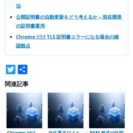
法
公開証明書の自動更新をどう考えるか – 混在環境
の証明書運用
Chrome だけ TLS 証明書エラーになる場合の確
認観点
T
共
w
有
関連記事
it
te
r
Chrome だけ
自己署名ワイル
PEM 形式の証明