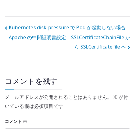
ModSecurity と
Apache / PHP /
OWASP CRS の
MariaDB で
導入と誤検知調
CMS を構築する
整
投
Kubernetes disk-pressure で Pod が起動しない場合
Apache の中間証明書設定 – SSLCertificateChainFile か
稿
ら SSLCertificateFile へ
ナ
ビ
ゲ
コメントを残す
ー
メールアドレスが公開されることはありません。
※
が付
シ
いている欄は必須項目です
ョ
コメント
※
ン