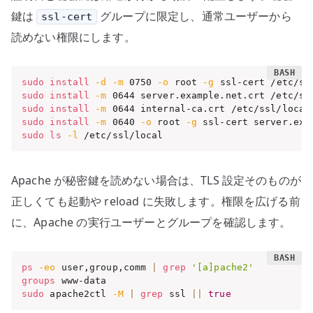
鍵は
グループに限定し、通常ユーザーから
ssl-cert
読めない権限にします。
sudo
install
-d
-m
 0750 
-o
 root 
-g
sudo
install
-m
sudo
install
-m
sudo
install
-m
 0640 
-o
 root 
-g
sudo
ls
-l
 /etc/ssl/local
Apache が秘密鍵を読めない場合は、TLS 設定そのものが
正しくても起動や reload に失敗します。権限を広げる前
に、Apache の実行ユーザーとグループを確認します。
ps
-eo
 user,group,comm 
|
grep
'[a]pache2'
groups
sudo
 apache2ctl 
-M
|
grep
 ssl 
||
true