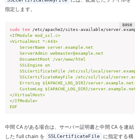
指定します。
sudo
tee
 /etc/apache2/sites-available/server.exampl
<IfModule mod_ssl.c>

<VirtualHost *:443>

    ServerName server.example.net

    ServerAdmin webmaster@example.net

    DocumentRoot /var/www/html

    SSLEngine on

    SSLCertificateFile /etc/ssl/local/server.example
    SSLCertificateKeyFile /etc/ssl/local/server.exam
    ErrorLog ${APACHE_LOG_DIR}/server.example.net-ss
    CustomLog ${APACHE_LOG_DIR}/server.example.net-s
</VirtualHost>

</IfModule>

EOF
中間 CA がある場合は、サーバー証明書と中間 CA を連結
した full chain を
に指定する構
SSLCertificateFile