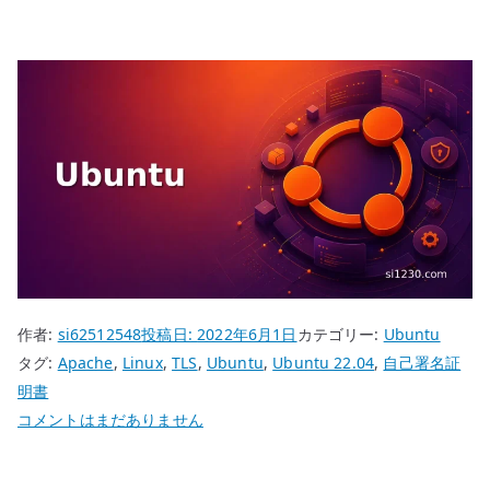
作者:
si62512548
投稿日:
2022年6月1日
カテゴリー:
Ubuntu
タグ:
Apache
,
Linux
,
TLS
,
Ubuntu
,
Ubuntu 22.04
,
自己署名証
明書
Ubuntu
コメントはまだありません
22.04
Apache