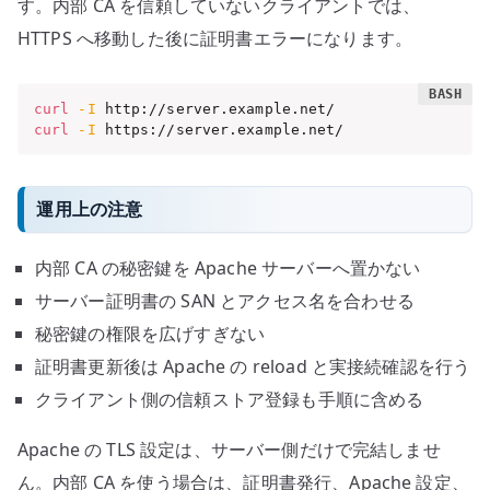
す。内部 CA を信頼していないクライアントでは、
HTTPS へ移動した後に証明書エラーになります。
curl
-I
curl
-I
 https://server.example.net/
運用上の注意
内部 CA の秘密鍵を Apache サーバーへ置かない
サーバー証明書の SAN とアクセス名を合わせる
秘密鍵の権限を広げすぎない
証明書更新後は Apache の reload と実接続確認を行う
クライアント側の信頼ストア登録も手順に含める
Apache の TLS 設定は、サーバー側だけで完結しませ
ん。内部 CA を使う場合は、証明書発行、Apache 設定、