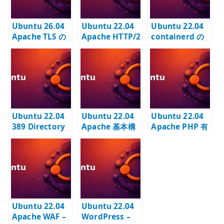
Ubuntu 26.04
Ubuntu 22.04
Ubuntu 22.04
Apache TLS の
Apache HTTP/2
containerd の
基本設定 –
有効化 – TLS
設定 –
HTTPS と証明書
VirtualHost で
Kubernetes ノ
を構成する
h2 を使う
ード向けに
SystemdCgrou
p を有効化する
Ubuntu 22.04
Ubuntu 22.04
Ubuntu 22.04
389 Directory
Apache 基本構
Apache PHP 有
Server #2 – TLS
築 –
効化 –
有効化と LDAPS
VirtualHost と
libapache2-
設定
DocumentRoot
mod-php の設
の基本
定と確認
Ubuntu 22.04
Ubuntu 22.04
Apache WAF –
WordPress –