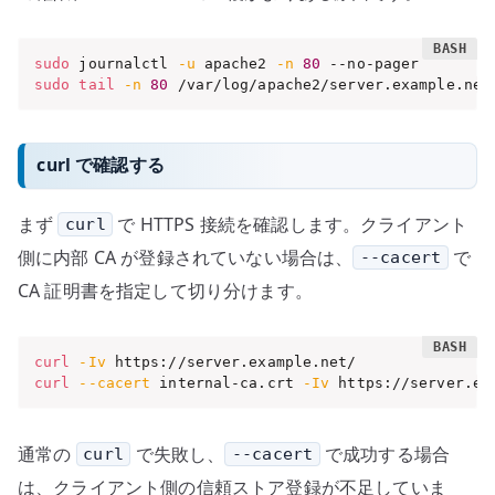
sudo
 journalctl 
-u
 apache2 
-n
80
sudo
tail
-n
80
 /var/log/apache2/server.example.net
curl で確認する
まず
で HTTPS 接続を確認します。クライアント
curl
側に内部 CA が登録されていない場合は、
で
--cacert
CA 証明書を指定して切り分けます。
curl
-Iv
curl
--cacert
 internal-ca.crt 
-Iv
 https://server.ex
通常の
で失敗し、
で成功する場合
curl
--cacert
は、クライアント側の信頼ストア登録が不足していま