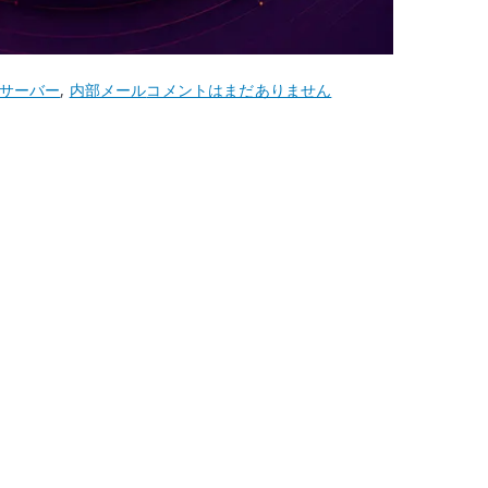
Ubuntu
サーバー
,
内部メール
コメントはまだありません
22.04
Postfix
内
部
向
け
メ
ー
ル
サ
ー
バ
ー
–