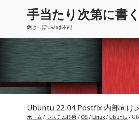
内
手当たり次第に書
容
を
飽きっぽいのは本能
ス
キ
ッ
プ
Ubuntu 22.04 Postfix 
ホーム
システム技術
OS
Linux
Ubuntu
Ub