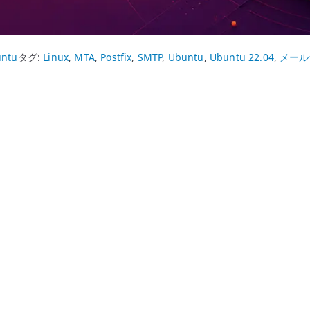
ntu
タグ:
Linux
,
MTA
,
Postfix
,
SMTP
,
Ubuntu
,
Ubuntu 22.04
,
メール