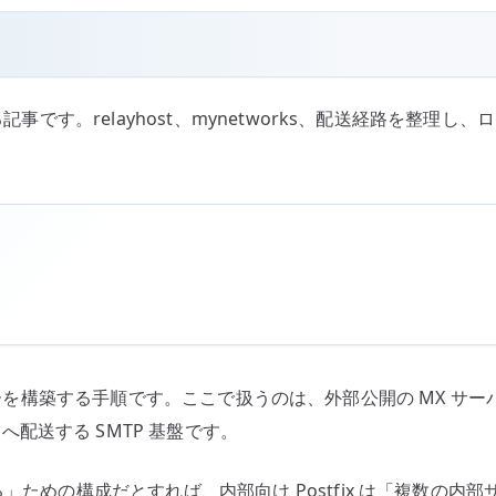
記事です。relayhost、mynetworks、配送経路を整理
 メールサーバーを構築する手順です。ここで扱うのは、外部公開の M
へ配送する SMTP 基盤です。
」ための構成だとすれば、内部向け Postfix は「複数の内部