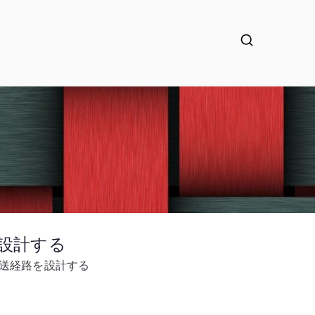
路を設計する
t と配送経路を設計する