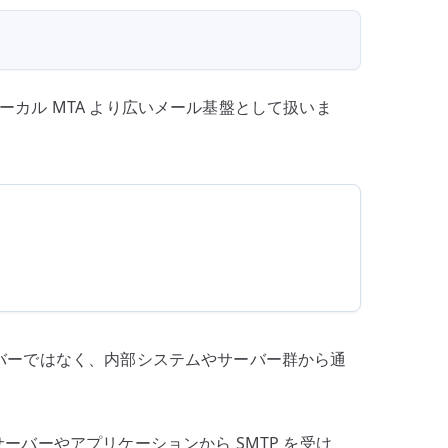
relayhost
と
配
送
し、ローカル MTA より広いメール基盤として扱いま
経
路
を
設
計
す
る
へ
の
X サーバーではなく、内部システムやサーバー群から通
サーバーやアプリケーションから SMTP を受け