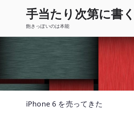
内
手当たり次第に書
容
を
飽きっぽいのは本能
ス
キ
ッ
プ
iPhone 6 を売ってきた