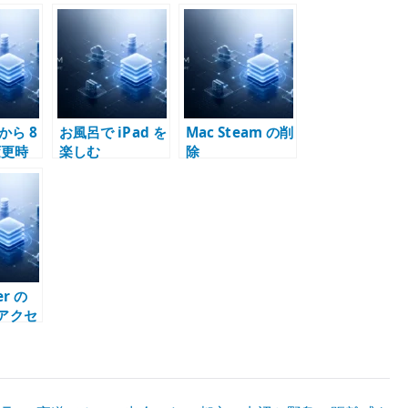
 から 8
お風呂で iPad を
Mac Steam の削
変更時
楽しむ
除
復元エ
の解決
er の
 アクセ
由 –
ud は同
DAV を
える