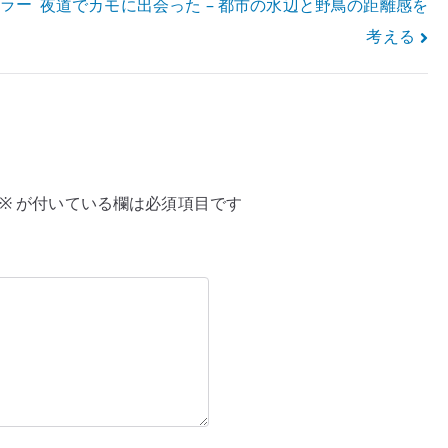
エラー
夜道でカモに出会った – 都市の水辺と野鳥の距離感を
考える
※
が付いている欄は必須項目です