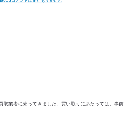
acOS
コメントはまだありません
6
を
売
っ
て
き
た
へ
の
ne 6 を買取業者に売ってきました。買い取りにあたっては、事前