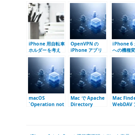
te
r
iPhone 用自転車
OpenVPN の
iPhone 6
ホルダーを考え
iPhone アプリ
への機種
る – GPS 記録と
のデータ
安全性のための
ラーとそ
固定方法
方法
macOS
Mac で Apache
Mac Find
`Operation not
Directory
WebDAV
permitted`
Studio を x64
スが遅い理
Java で起動する
Nextclo
方法 – Apple
期と Web
Silicon の回避策
分けて考