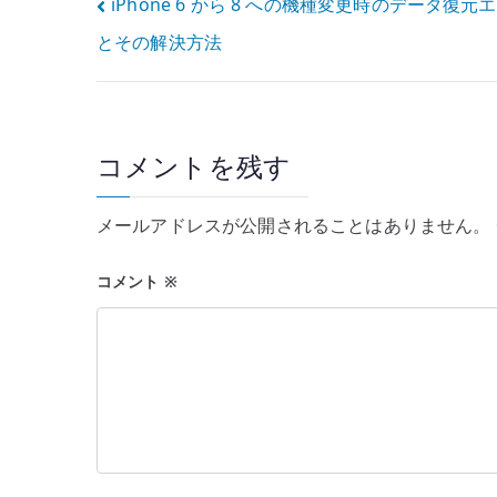
投
iPhone 6 から 8 への機種変更時のデータ復元
とその解決方法
稿
ナ
ビ
コメントを残す
ゲ
ー
メールアドレスが公開されることはありません。
シ
コメント
※
ョ
ン