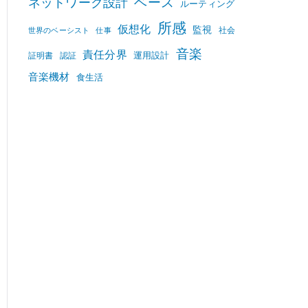
ベース
ネットワーク設計
ルーティング
所感
仮想化
監視
社会
世界のベーシスト
仕事
音楽
責任分界
運用設計
証明書
認証
音楽機材
食生活