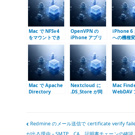
r
Mac で NFSv4
OpenVPN の
iPhone 6
をマウントでき
iPhone アプリ
への機種
ない時の確認点 –
のデータ
Finder と
ラーとそ
mount_nfs を分
方法
けて見る
Mac で Apache
Nextcloud に
Mac Find
Directory
.DS_Store が同
WebDAV
Studio を x64
期される問題 –
スが遅い理
Java で起動する
Mac と共有スト
Nextclo
方法 – Apple
レージのメタデ
期と Web
Silicon の回避策
ータをどう扱う
分けて考
投
Redmine のメール送信で certificate verify fail
か
が出る理由 – SMTP、CA、証明書チェーンの確認