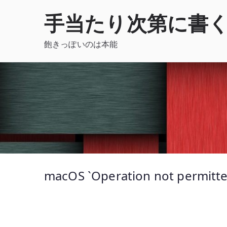
内
手当たり次第に書
容
を
飽きっぽいのは本能
ス
キ
ッ
プ
macOS `Operation not permitte