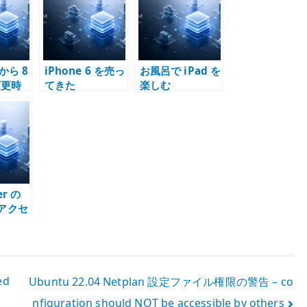
 から 8
iPhone 6 を売っ
お風呂で iPad を
変更時
てきた
楽しむ
復元エ
の解決
er の
 アクセ
由 –
ud は同
DAV を
える
ed
Ubuntu 22.04 Netplan 設定ファイル権限の警告 – co
nfiguration should NOT be accessible by others