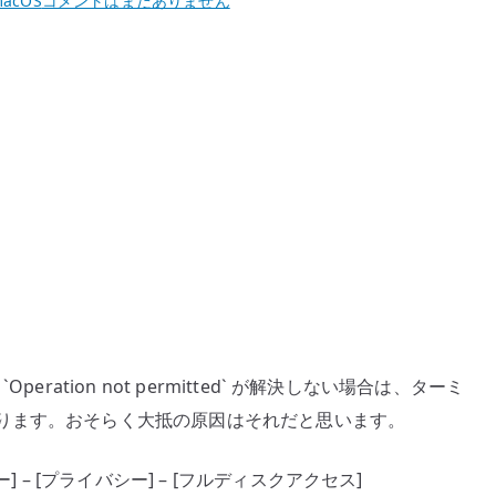
acOS
コメントはまだありません
`Operation
not
permitted`
へ
の
ration not permitted` が解決しない場合は、ターミ
ります。おそらく大抵の原因はそれだと思います。
 – [プライバシー] – [フルディスクアクセス]