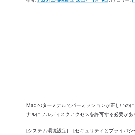
作者:
si62512548
投稿日:
2023年11月19日
カテゴリー:
m
Mac のターミナルでパーミッションが正しいのに `Ope
ナルにフルディスクアクセスを許可する必要があ
[システム環境設定] – [セキュリティとプライバシー]