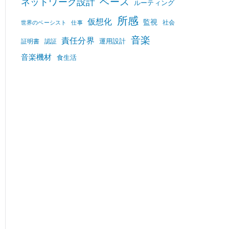
ベース
ネットワーク設計
ルーティング
所感
仮想化
監視
社会
世界のベーシスト
仕事
音楽
責任分界
運用設計
証明書
認証
音楽機材
食生活