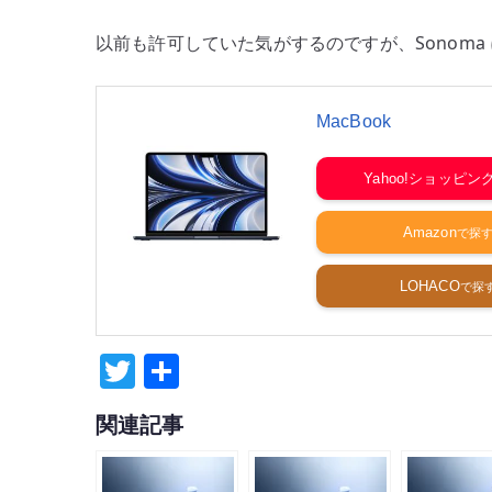
以前も許可していた気がするのですが、Sonom
MacBook
Yahoo!ショッピン
Amazon
LOHACO
T
共
w
有
関連記事
it
te