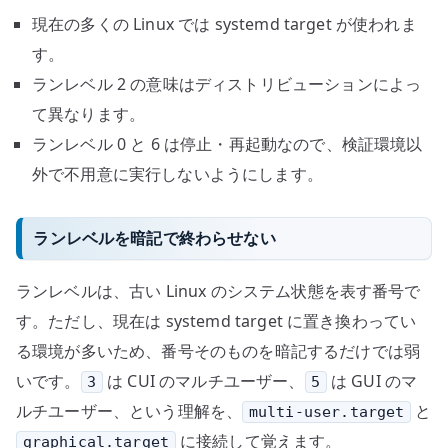
現在の多くの Linux では systemd target が使われま
す。
ランレベル 2 の意味はディストリビューションによっ
て異なります。
ランレベル 0 と 6 は停止・再起動なので、検証環境以
外で不用意に実行しないようにします。
ランレベルを暗記で終わらせない
ランレベルは、古い Linux のシステム状態を表す番号で
す。ただし、現在は systemd target に置き換わってい
る環境が多いため、番号そのものを暗記するだけでは弱
いです。
は CUI のマルチユーザー、
は GUI のマ
3
5
ルチユーザー、という理解を、
と
multi-user.target
に接続して覚えます。
graphical.target