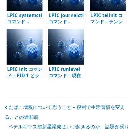
LPIC systemctl
LPIC journalctl
LPIC telinit コ
コマンド –
コマンド –
マンド – ランレ
systemd unit
systemd
ベルを切り替え
を操作する
journal を確認
る
する
LPIC init コマン
LPIC runlevel
ド – PID 1 とラ
コマンド – 現在
ンレベルの基本
のランレベルを
確認する
投
たばこ増税について思うこと – 税制で生活習慣を変え
ることの違和感
稿
ベテルギウス超新星爆発はいつ起きるのか – 話題が繰り
ナ