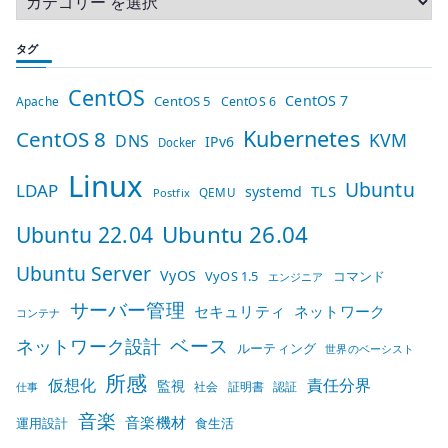
タグ
CentOS
CentOS 7
CentOS 5
Apache
CentOS 6
Kubernetes
CentOS 8
KVM
DNS
IPv6
Docker
Linux
Ubuntu
LDAP
TLS
systemd
QEMU
Postfix
Ubuntu 26.04
Ubuntu 22.04
Ubuntu Server
VyOS
VyOS 1.5
コマンド
エンジニア
サーバー管理
セキュリティ
ネットワーク
コンテナ
ベース
ネットワーク設計
ルーティング
世界のベーシスト
所感
仮想化
責任分界
監視
社会
証明書
認証
仕事
音楽
音楽機材
運用設計
食生活