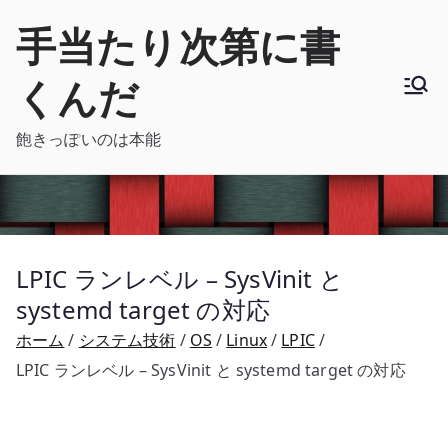
内
手当たり次第に書
容
を
くんだ
ス
キ
飽きっぽいのは本能
ッ
プ
LPIC ランレベル – SysVinit と
systemd target の対応
ホーム
システム技術
OS
Linux
LPIC
LPIC ランレベル – SysVinit と systemd target の対応