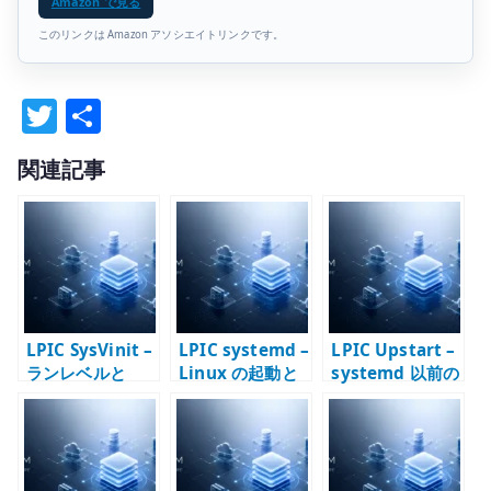
Amazon で見る
このリンクは Amazon アソシエイトリンクです。
T
共
w
有
関連記事
it
te
r
LPIC SysVinit –
LPIC systemd –
LPIC Upstart –
ランレベルと
Linux の起動と
systemd 以前の
init script
サービス管理
init システム