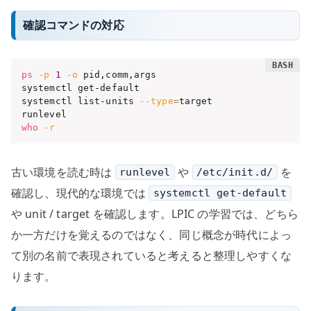
確認コマンドの対応
ps
-p
1
-o
 pid,comm,args

systemctl get-default

systemctl list-units 
--type
=
target

who
-r
古い環境を読む時は
や
を
runlevel
/etc/init.d/
確認し、現代的な環境では
systemctl get-default
や unit / target を確認します。LPIC の学習では、どちら
か一方だけを覚えるのではなく、同じ概念が時代によっ
て別の名前で表現されていると考えると整理しやすくな
ります。