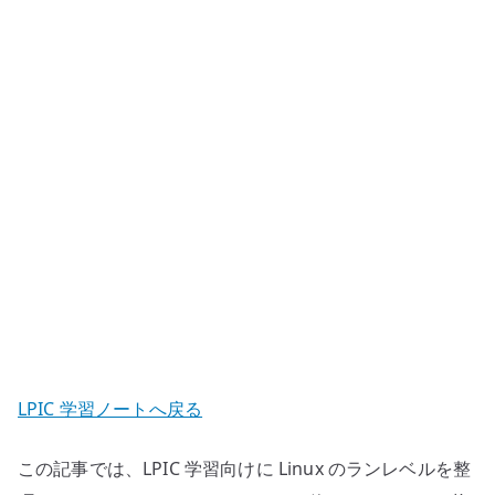
–
SysVinit
と
systemd
target
の
対
応
へ
の
LPIC 学習ノートへ戻る
この記事では、LPIC 学習向けに Linux のランレベルを整