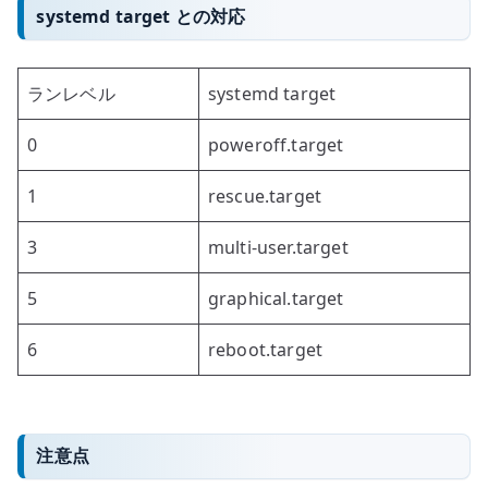
systemd target との対応
ランレベル
systemd target
0
poweroff.target
1
rescue.target
3
multi-user.target
5
graphical.target
6
reboot.target
注意点