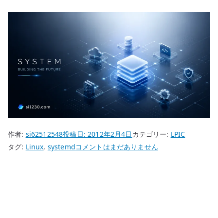
作者:
si62512548
投稿日:
2012年2月4日
カテゴリー:
LPIC
LPIC
タグ:
Linux
,
systemd
コメントはまだありません
ラ
ン
レ
ベ
ル