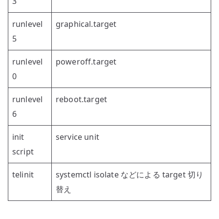
3
runlevel
graphical.target
5
runlevel
poweroff.target
0
runlevel
reboot.target
6
init
service unit
script
telinit
systemctl isolate などによる target 切り
替え