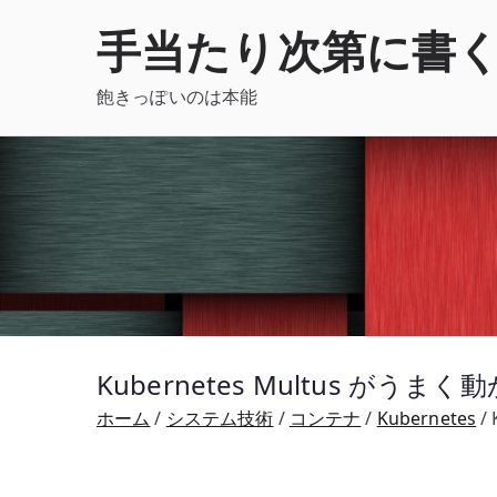
内
手当たり次第に書
容
を
飽きっぽいのは本能
ス
キ
ッ
プ
Kubernetes Multus が
ホーム
システム技術
コンテナ
Kubernetes