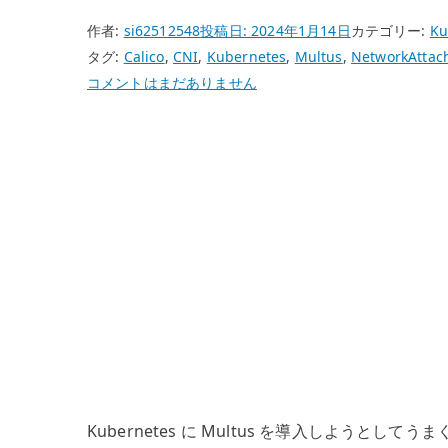
作者:
si62512548
投稿日:
2024年1月14日
カテゴリー:
Ku
タグ:
Calico
,
CNI
,
Kubernetes
,
Multus
,
NetworkAttac
Kubernetes
コメントはまだありません
Multus
が
う
ま
く
動
か
な
い
時
に
考
え
Kubernetes に Multus を導入しようとし
る