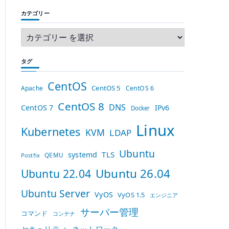
カテゴリー
タグ
CentOS
CentOS 5
Apache
CentOS 6
CentOS 8
DNS
CentOS 7
IPv6
Docker
Linux
Kubernetes
KVM
LDAP
Ubuntu
TLS
systemd
QEMU
Postfix
Ubuntu 26.04
Ubuntu 22.04
Ubuntu Server
VyOS
VyOS 1.5
エンジニア
サーバー管理
コマンド
コンテナ