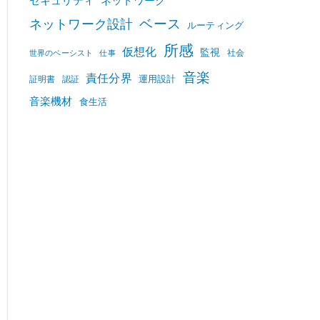
セキュリティ
ネットワーク
ベース
ネットワーク設計
ルーティング
所感
仮想化
監視
社会
世界のベーシスト
仕事
音楽
責任分界
運用設計
証明書
認証
音楽機材
食生活