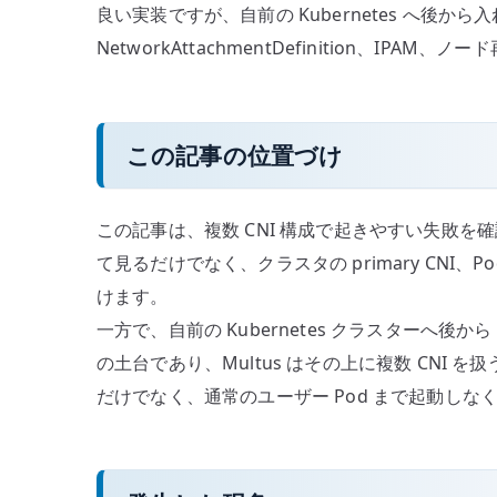
良い実装ですが、自前の Kubernetes へ後から入れる場
こ
NetworkAttachmentDefinition、I
と
–
CNI
を
この記事の位置づけ
複
数
この記事は、複数 CNI 構成で起きやすい失敗を確
持
つ
て見るだけでなく、クラスタの primary CNI、Po
難
けます。
し
一方で、自前の Kubernetes クラスターへ後か
さ
の土台であり、Multus はその上に複数 CNI を
へ
だけでなく、通常のユーザー Pod まで起動しな
の