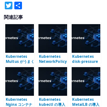
T
共
w
有
関連記事
it
te
r
Kubernetes
Kubernetes
Kubernetes
Multus がうまく
NetworkPolicy
disk-pressure
動かない時に考
で Pod のアウト
で Pod が起動し
えること – CNI
バウンド通信を
ない場合
を複数持つ難し
制御する –
さ
egress と CNI
を分けて考える
Kubernetes
Kubernetes
Kubernetes
Nginx コンテナ
kubectl の導入
MetalLB の導入