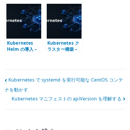
の実行 –
– リモートクラス
– LoadBalancer
Deployment で
タを操作する基
Service をオン
Pod を管理する
本
プレ環境で成立
させる
Kubernetes
Kubernetes ク
Helm の導入 –
ラスター構築 –
Chart でアプリ
kubeadm で
ケーション構成
controlPlaneE
を管理する
ndpoint と CNI
を決める
投
Kubernetes で systemd を実行可能な CentOS コンテ
ナを動かす
稿
Kubernetes マニフェストの apiVersion を理解する
ナ
ビ
ゲ