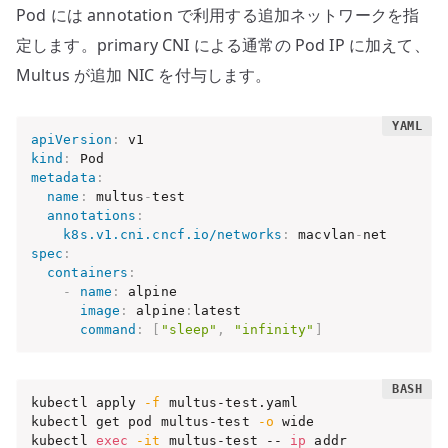
Pod には annotation で利用する追加ネットワークを指
定します。primary CNI による通常の Pod IP に加えて、
Multus が追加 NIC を付与します。
apiVersion
:
kind
:
metadata
:
name
:
 multus
-
test

annotations
:
k8s.v1.cni.cncf.io/networks
:
 macvlan
-
spec
:
containers
:
-
name
:
 alpine

image
:
 alpine
:
latest

command
:
[
"sleep"
,
"infinity"
]
kubectl apply 
-f
 multus-test.yaml

kubectl get pod multus-test 
-o
 wide

kubectl 
exec
-it
 multus-test -- 
ip
 addr
