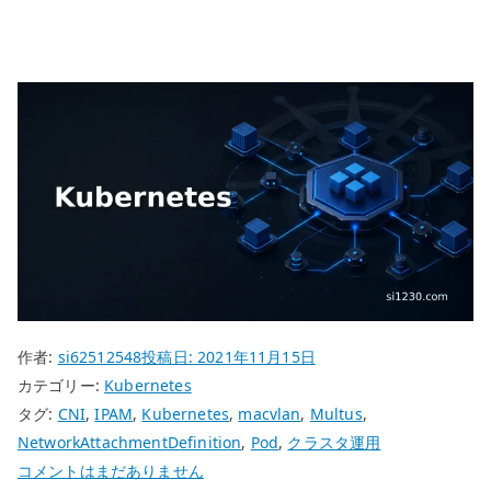
作者:
si62512548
投稿日:
2021年11月15日
カテゴリー:
Kubernetes
タグ:
CNI
,
IPAM
,
Kubernetes
,
macvlan
,
Multus
,
NetworkAttachmentDefinition
,
Pod
,
クラスタ運用
Kubernetes
コメントはまだありません