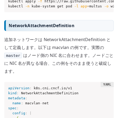
kubectl apply 
-f
 https://raw.githubusercontent.com/
kubectl 
-n
 kube-system get pod 
-l
app
=
multus 
-o
 wid
NetworkAttachmentDefinition
追加ネットワークは NetworkAttachmentDefinition と
して定義します。以下は macvlan の例です。実際の
はノード側の NIC 名に合わせます。ノードごと
master
に NIC 名が異なる場合、この例をそのまま使うと破綻し
ます。
apiVersion
:
kind
:
metadata
:
name
:
 macvlan
-
spec
:
config
:
|