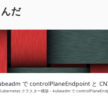
くんだ
eadm で controlPlaneEndpoint と 
Kubernetes クラスター構築 – kubeadm で controlPlaneEn