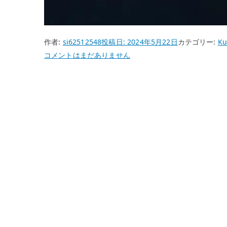
作者:
si62512548
投稿日:
2024年5月22日
カテゴリー:
Ku
Kubernetes
コメントはまだありません
ク
ラ
ス
タ
ー
構
築
–
kubeadm
で
controlPlaneEndpoint
と
CNI