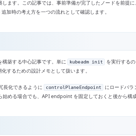
スターを構築します。この記事では、事前準備が完了したノードを前提に
plane 追加時の考え方を一つの流れとして確認します。
クラスタを構築する中心記事です。単に
を実行するのでは
kubeadm init
期化するための設計メモとして扱います。
冗長化できるように
にロードバランサ
controlPlaneEndpoint
e から始める場合でも、API endpoint を固定しておくと後