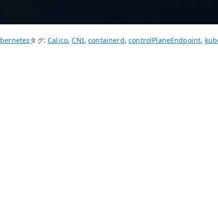
bernetes
タグ:
Calico
,
CNI
,
containerd
,
controlPlaneEndpoint
,
ku