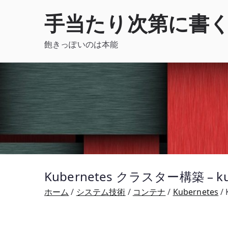
内
手当たり次第に書
容
を
飽きっぽいのは本能
ス
キ
ッ
プ
Kubernetes クラスター構築 – kub
ホーム
システム技術
コンテナ
Kubernetes