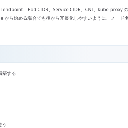
dpoint、Pod CIDR、Service CIDR、CNI、kube-p
 plane から始める場合でも後から冗長化しやすいように、ノード名
を構築する
を使う