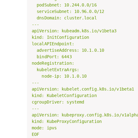
  podSubnet: 10.244.0.0/16

  serviceSubnet: 10.96.0.0/12

  dnsDomain: cluster.local

---

apiVersion: kubeadm.k8s.io/v1beta3

kind: InitConfiguration

localAPIEndpoint:

  advertiseAddress: 10.1.0.10

  bindPort: 6443

nodeRegistration:

  kubeletExtraArgs:

    node-ip: 10.1.0.10

---

apiVersion: kubelet.config.k8s.io/v1beta1

kind: KubeletConfiguration

cgroupDriver: systemd

---

apiVersion: kubeproxy.config.k8s.io/v1alpha
kind: KubeProxyConfiguration

mode: ipvs

EOF