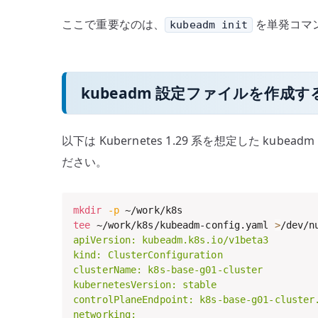
ここで重要なのは、
を単発コマ
kubeadm init
kubeadm 設定ファイルを作成す
以下は Kubernetes 1.29 系を想定した ku
ださい。
mkdir
-p
tee
 ~/work/k8s/kubeadm-config.yaml 
>
/dev/n
apiVersion: kubeadm.k8s.io/v1beta3

kind: ClusterConfiguration

clusterName: k8s-base-g01-cluster

kubernetesVersion: stable

controlPlaneEndpoint: k8s-base-g01-cluster.
networking:
