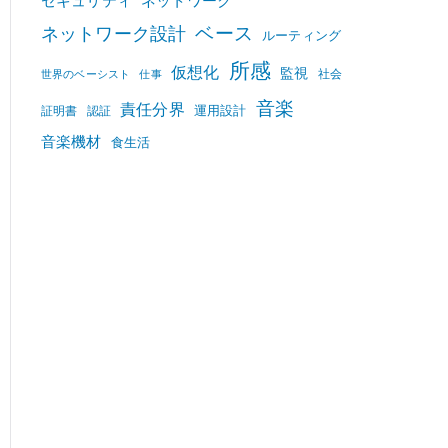
セキュリティ
ネットワーク
ベース
ネットワーク設計
ルーティング
所感
仮想化
監視
社会
世界のベーシスト
仕事
音楽
責任分界
運用設計
証明書
認証
音楽機材
食生活