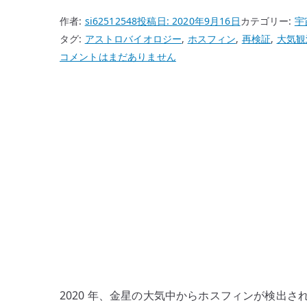
作者:
si62512548
投稿日:
2020年9月16日
カテゴリー:
宇
タグ:
アストロバイオロジー
,
ホスフィン
,
再検証
,
大気観
金
コメントはまだありません
星
の
大
気
中
に
生
命
の
痕
跡
は
あ
2020 年、金星の大気中からホスフィンが検出
る