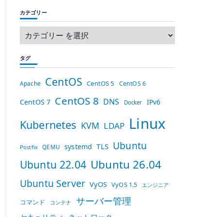
カテゴリー
タグ
CentOS
CentOS 5
Apache
CentOS 6
CentOS 8
DNS
CentOS 7
IPv6
Docker
Linux
Kubernetes
KVM
LDAP
Ubuntu
TLS
systemd
QEMU
Postfix
Ubuntu 26.04
Ubuntu 22.04
Ubuntu Server
VyOS
VyOS 1.5
エンジニア
サーバー管理
コマンド
コンテナ