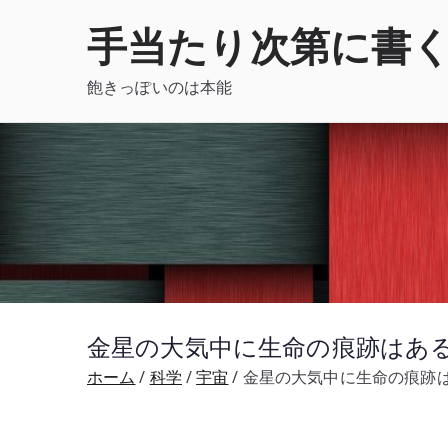
内
手当たり次第に書
容
を
飽きっぽいのは本能
ス
キ
ッ
プ
金星の大気中に生命の痕跡はある
ホーム
科学
宇宙
金星の大気中に生命の痕跡は