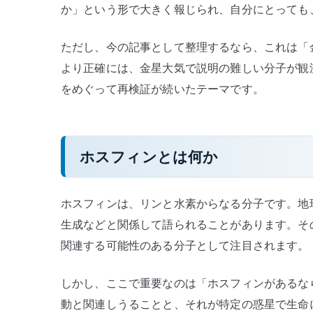
か」という形で大きく報じられ、自分にとっても
の
か
ただし、今の記事として整理するなら、これは「
–
より正確には、金星大気で説明の難しい分子が観
ホ
をめぐって再検証が続いたテーマです。
ス
フ
ィ
ン
ホスフィンとは何か
検
出
と
ホスフィンは、リンと水素からなる分子です。地
再
生成などと関係して語られることがあります。そ
検
関連する可能性のある分子として注目されます。
証
を
しかし、ここで重要なのは「ホスフィンがあるな
整
動と関連しうることと、それが特定の惑星で生命
理