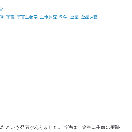
宙
測
,
宇宙
,
宇宙生物学
,
生命探査
,
科学
,
金星
,
金星探査
されたという発表がありました。当時は「金星に生命の痕跡