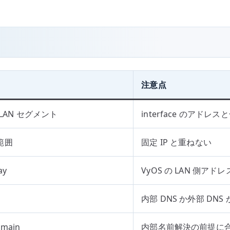
注意点
 LAN セグメント
interface のアド
範囲
固定 IP と重ねない
ay
VyOS の LAN 側ア
内部 DNS か外部 DNS
main
内部名前解決の前提に