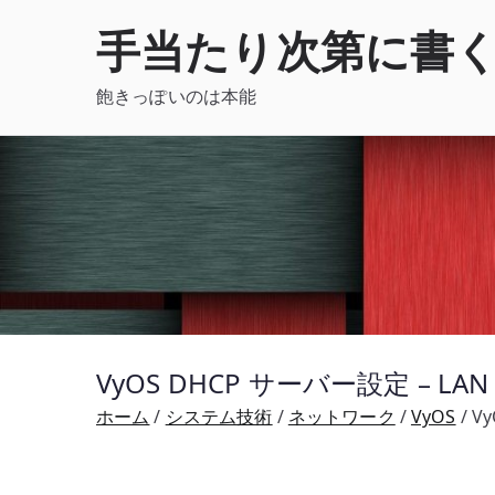
内
手当たり次第に書
容
を
飽きっぽいのは本能
ス
キ
ッ
プ
VyOS DHCP サーバー設定 – 
ホーム
システム技術
ネットワーク
VyOS
V