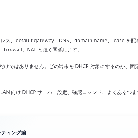
LAN
向
け
ア
ド
アドレス、default gateway、DNS、domain-name、
レ
g、Firewall、NAT と強く関係します。
ス
配
ではありません。どの端末を DHCP 対象にするのか、固定 
布
の
基
に、LAN 向け DHCP サーバー設定、確認コマンド、よくあ
本
へ
の
ルーティング編