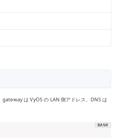
eway は VyOS の LAN 側アドレス、DNS は