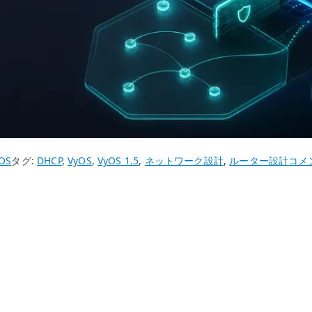
VyOS
OS
タグ:
DHCP
,
VyOS
,
VyOS 1.5
,
ネットワーク設計
,
ルーター設計
コメ
DHC
サ
ー
バ
ー
設
定
–