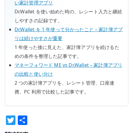
い家計管理アプリ
Dr.Wallet を使い始めた時の、レシート入力と継続
しやすさの記録です。
Dr.Wallet を 1 年使って分かったこと – 家計簿アプ
リは続けやすさが重要
1 年使った後に見えた、家計簿アプリを続けるた
めの条件を整理した記事です。
マネーフォワード ME vs Dr.Wallet – 家計簿アプリ
の比較と使い分け
2 つの家計簿アプリを、レシート管理、口座連
携、PC 利用で比較した記事です。
T
共
w
有