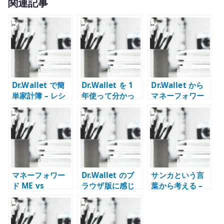
関連記事
it
te
r
Dr.Wallet で簡
Dr.Wallet を 1
Dr.Wallet から
単家計簿 – レシ
年使って分かっ
マネーフォワー
ート入力が続け
たこと – 家計簿
ド ME へ乗り換
やすい家計管理
アプリは続けや
えた理由
アプリ
すさが重要
マネーフォワー
Dr.Wallet のブ
サンカという言
ド ME vs
ラウザ版に感じ
葉から考える –
Dr.Wallet – 家計
た限界 – PC から
地方の記憶、差
簿アプリの比較
使う家計簿アプ
別語、生活の境
と使い分け
リの課題
界