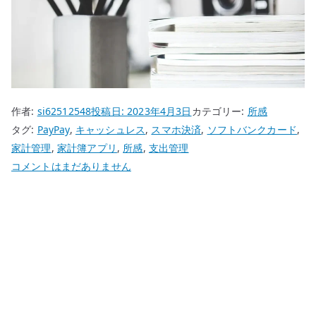
作者:
si62512548
投稿日:
2023年4月3日
カテゴリー:
所感
タグ:
PayPay
,
キャッシュレス
,
スマホ決済
,
ソフトバンクカード
,
家計管理
,
家計簿アプリ
,
所感
,
支出管理
ソ
コメントはまだありません
フ
ト
バ
ン
ク
カ
ー
ド