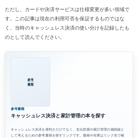
レ
ただし、カードや決済サービスは仕様変更が多い領域で
ス
す。この記事は現在の利用可否を保証するものではな
決
く、当時のキャッシュレス決済の使い分けを記録したも
済
の
のとして読んでください。
補
助
線
へ
の
参考
書籍
参考書籍
キャッシュレス決済と家計管理の本を探す
キャッシュレス決済を便利さだけでなく、支出把握や家計管理の補助線と
して考えるための参考書籍を探すリンクです。価格や在庫はリンク先で確