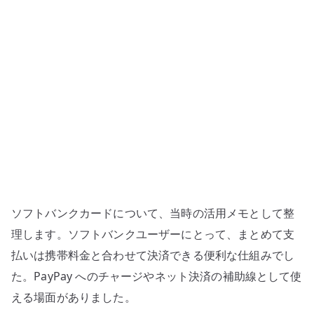
の
活
用
–
ま
と
め
て
支
払
い
ソフトバンクカードについて、当時の活用メモとして整
と
キ
理します。ソフトバンクユーザーにとって、まとめて支
ャ
払いは携帯料金と合わせて決済できる便利な仕組みでし
ッ
た。PayPay へのチャージやネット決済の補助線として使
シ
える場面がありました。
ュ