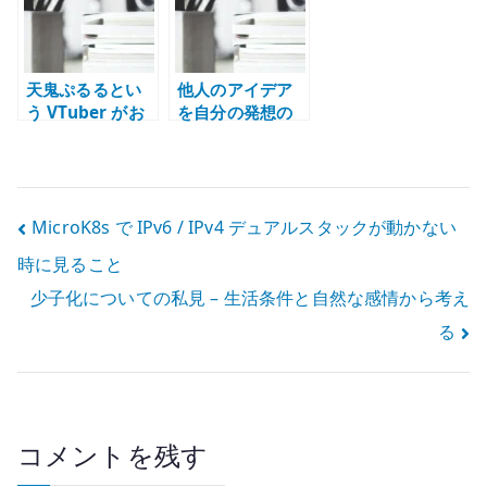
天鬼ぷるるとい
他人のアイデア
う VTuber がお
を自分の発想の
もしろい – 早口
ように語る人た
と瞬発力で成立
ち – 思考の因果
する配信の魅力
を失う危うさ
投
MicroK8s で IPv6 / IPv4 デュアルスタックが動かない
時に見ること
稿
少子化についての私見 – 生活条件と自然な感情から考え
ナ
る
ビ
ゲ
ー
コメントを残す