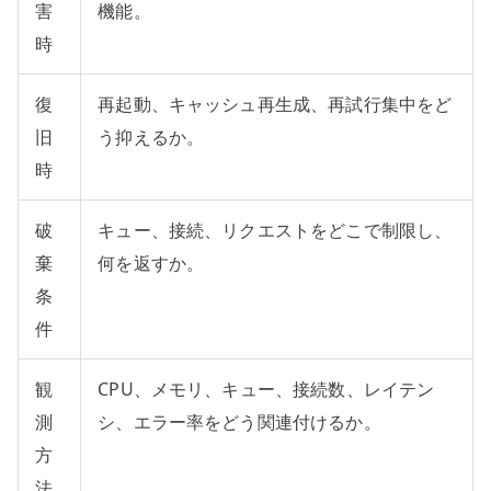
害
機能。
時
復
再起動、キャッシュ再生成、再試行集中をど
旧
う抑えるか。
時
破
キュー、接続、リクエストをどこで制限し、
棄
何を返すか。
条
件
観
CPU、メモリ、キュー、接続数、レイテン
測
シ、エラー率をどう関連付けるか。
方
法