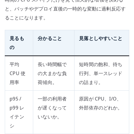
と、バッチやデプロイ直後の一時的な変動に過剰反応す
ることになります。
見るも
分かること
見落としやすいこと
の
平均
長い時間幅で
短時間の飽和、待ち
CPU 使
の大まかな負
行列、単一スレッド
用率
荷傾向。
の詰まり。
p95 /
一部の利用者
原因が CPU、I/O、
p99 レ
が遅くなって
外部依存のどれか。
イテン
いないか。
シ