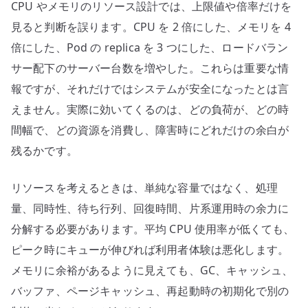
CPU やメモリのリソース設計では、上限値や倍率だけを
リ、
同
見ると判断を誤ります。CPU を 2 倍にした、メモリを 4
時
倍にした、Pod の replica を 3 つにした、ロードバラン
接
サー配下のサーバー台数を増やした。これらは重要な情
続
報ですが、それだけではシステムが安全になったとは言
数、
えません。実際に効いてくるのは、どの負荷が、どの時
障
間幅で、どの資源を消費し、障害時にどれだけの余白が
害
残るかです。
時
の
余
リソースを考えるときは、単純な容量ではなく、処理
白
量、同時性、待ち行列、回復時間、片系運用時の余力に
で
分解する必要があります。平均 CPU 使用率が低くても、
見
ピーク時にキューが伸びれば利用者体験は悪化します。
る
メモリに余裕があるように見えても、GC、キャッシュ、
へ
バッファ、ページキャッシュ、再起動時の初期化で別の
の