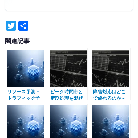
T
共
w
有
関連記事
it
te
r
リソース予測・
ピーク時間帯と
障害対応はどこ
トラフィック予
定期処理を混ぜ
で終わるのか –
測とは何か – キ
ない – 業務時
復旧、安定化、
ャパシティ管理
間、バッチ、バ
恒久対応、再発
として設計する
ックアップ、障
防止を分ける
害対応で考える
運用設計