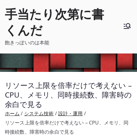
内
手当たり次第に書
容
を
くんだ
ス
キ
飽きっぽいのは本能
ッ
プ
リソース上限を倍率だけで考えない –
CPU、メモリ、同時接続数、障害時の
余白で見る
ホーム
システム技術
設計・運用
リソース上限を倍率だけで考えない – CPU、メモリ、同
時接続数、障害時の余白で見る