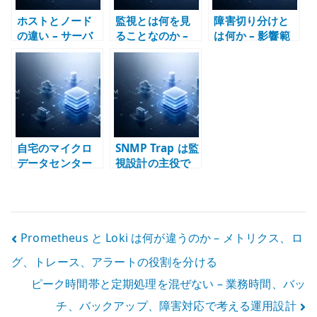
ホストとノード
監視とは何を見
障害切り分けと
の違い – サーバ
ることなのか –
は何か – 影響範
ー、VM、
Zabbix、
囲から構造を読
Kubernetes で
Prometheus、
む
主語を分けて考
Grafana の責務
える
分界で考える
自宅のマイクロ
SNMP Trap は監
データセンター
視設計の主役で
とは何か –
はない –
Home Lab をイ
Polling、状態監
ンフラ設計の実
視、イベント通
験場にする
知を分けて考え
投
Prometheus と Loki は何が違うのか – メトリクス、ロ
る
グ、トレース、アラートの役割を分ける
稿
ピーク時間帯と定期処理を混ぜない – 業務時間、バッ
ナ
チ、バックアップ、障害対応で考える運用設計