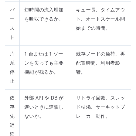
バ
短時間の流入増加
キュー長、タイムアウ
ー
を吸収できるか。
ト、オートスケール開
ス
始までの時間。
ト
片
1 台または 1 ゾー
残存ノードの負荷、再
系
ンを失っても主要
配置時間、利用者影
停
機能が残るか。
響。
止
依
外部 API や DB が
リトライ回数、スレッ
存
遅いときに連鎖し
ド枯渇、サーキットブ
先
ないか。
レーカー動作。
遅
延