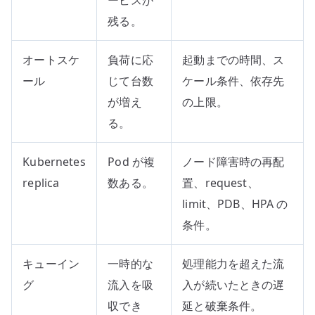
ービスが
残る。
オートスケ
負荷に応
起動までの時間、ス
ール
じて台数
ケール条件、依存先
が増え
の上限。
る。
Kubernetes
Pod が複
ノード障害時の再配
replica
数ある。
置、request、
limit、PDB、HPA の
条件。
キューイン
一時的な
処理能力を超えた流
グ
流入を吸
入が続いたときの遅
収でき
延と破棄条件。