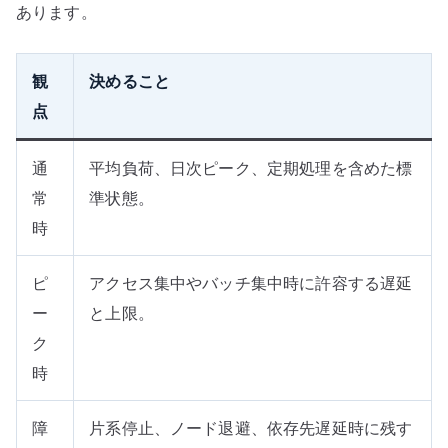
あります。
観
決めること
点
通
平均負荷、日次ピーク、定期処理を含めた標
常
準状態。
時
ピ
アクセス集中やバッチ集中時に許容する遅延
ー
と上限。
ク
時
障
片系停止、ノード退避、依存先遅延時に残す