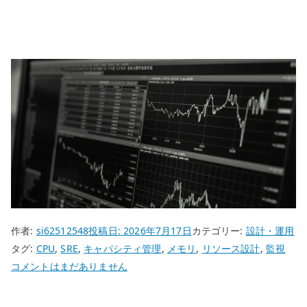
作者:
si62512548
投稿日:
2026年7月17日
カテゴリー:
設計・運用
タグ:
CPU
,
SRE
,
キャパシティ管理
,
メモリ
,
リソース設計
,
監視
リ
コメントはまだありません
ソ
ー