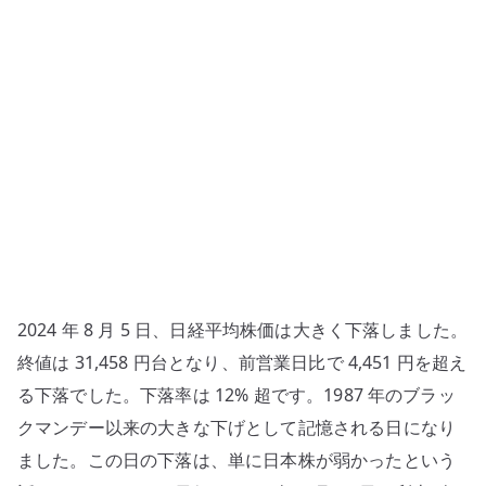
落
を
ど
う
見
る
か
–
日
経
平
2024 年 8 月 5 日、日経平均株価は大きく下落しました。
均、
円
終値は 31,458 円台となり、前営業日比で 4,451 円を超え
キ
る下落でした。下落率は 12% 超です。1987 年のブラッ
ャ
クマンデー以来の大きな下げとして記憶される日になり
リ
ました。この日の下落は、単に日本株が弱かったという
ー