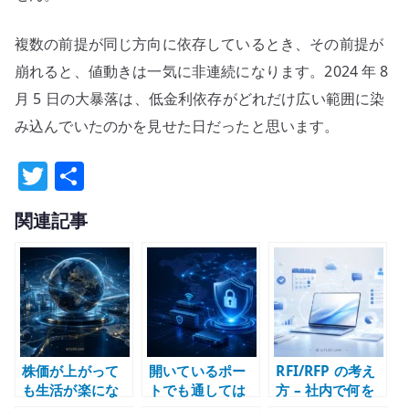
複数の前提が同じ方向に依存しているとき、その前提が
崩れると、値動きは一気に非連続になります。2024 年 8
月 5 日の大暴落は、低金利依存がどれだけ広い範囲に染
み込んでいたのかを見せた日だったと思います。
T
共
w
有
関連記事
it
te
r
株価が上がって
開いているポー
RFI/RFP の考え
も生活が楽にな
トでも通しては
方 – 社内で何を