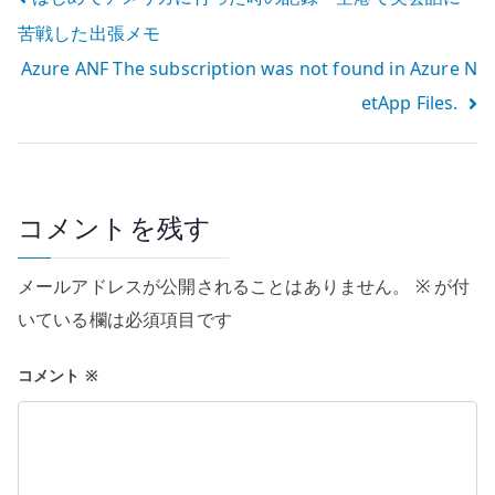
投
苦戦した出張メモ
稿
Azure ANF The subscription was not found in Azure N
ナ
etApp Files.
ビ
ゲ
ー
コメントを残す
シ
メールアドレスが公開されることはありません。
※
が付
ョ
いている欄は必須項目です
ン
コメント
※