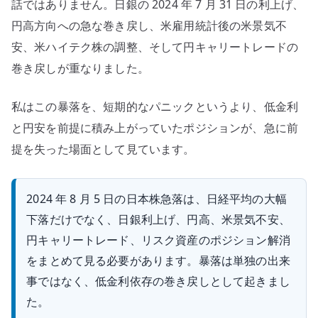
話ではありません。日銀の 2024 年 7 月 31 日の利上げ、
ト
円高方向への急な巻き戻し、米雇用統計後の米景気不
レ
安、米ハイテク株の調整、そして円キャリートレードの
ー
ド、
巻き戻しが重なりました。
低
金
私はこの暴落を、短期的なパニックというより、低金利
利
と円安を前提に積み上がっていたポジションが、急に前
依
提を失った場面として見ています。
存
へ
の
2024 年 8 月 5 日の日本株急落は、日経平均の大幅
下落だけでなく、日銀利上げ、円高、米景気不安、
円キャリートレード、リスク資産のポジション解消
をまとめて見る必要があります。暴落は単独の出来
事ではなく、低金利依存の巻き戻しとして起きまし
た。