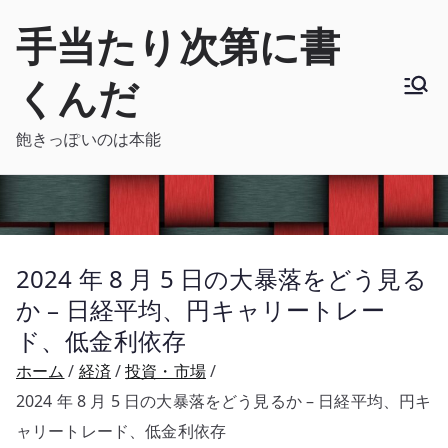
内
手当たり次第に書
容
を
くんだ
ス
キ
飽きっぽいのは本能
ッ
プ
2024 年 8 月 5 日の大暴落をどう見る
か – 日経平均、円キャリートレー
ド、低金利依存
ホーム
経済
投資・市場
2024 年 8 月 5 日の大暴落をどう見るか – 日経平均、円キ
ャリートレード、低金利依存