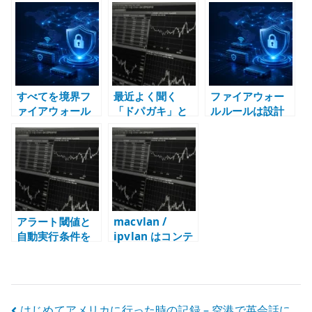
らない理由 – 日
いけない – 接続
握り、外部に何
経平均、賃金、
状態とパケット
を任せるか
物価を分けて見
構造の検証
る
すべてを境界フ
最近よく聞く
ファイアウォー
ァイアウォール
「ドパガキ」と
ルルールは設計
で防がない – 破
は？意味と広が
から生成する –
棄条件を配置す
った背景を整理
定数、検証、変
る場所
する
更管理
アラート閾値と
macvlan /
自動実行条件を
ipvlan はコンテ
混同しない – 通
ナのための技術
知、抑制、停
なのか – Linux
止、切り戻しの
ネットワーク仮
境界を分ける
想化から CNI ま
はじめてアメリカに行った時の記録 – 空港で英会話に
で整理する