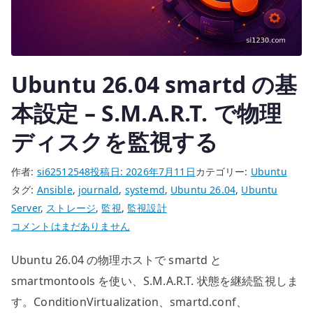
ト
リ
ク
ス
Ubuntu 26.04 smartd の基
を
収
本設定 – S.M.A.R.T. で物理
集
ディスクを監視する
す
る
作者:
si62512548
投稿日:
2026年7月11日
カテゴリー:
Ubuntu
へ
タグ:
Ansible
,
journald
,
systemd
,
Ubuntu 26.04
,
Ubuntu
の
Server
,
ストレージ
,
監視
,
監視設計
Ubuntu
コメントはまだありません
26.04
Ubuntu 26.04 の物理ホストで smartd と
smartd
の
smartmontools を使い、S.M.A.R.T. 状態を継続監視しま
基
す。ConditionVirtualization、smartd.conf、