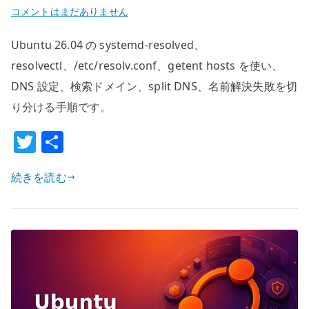
Ubuntu
コメントはまだありません
26.04
Ubuntu 26.04 の systemd-resolved、
systemd-
resolved
resolvectl、/etc/resolv.conf、getent hosts を使い、
の
DNS 設定、検索ドメイン、split DNS、名前解決失敗を切
基
り分ける手順です。
本
T
共
–
DNS
w
有
設
続きを読む
it
定
te
と
r
名
前
解
決
を