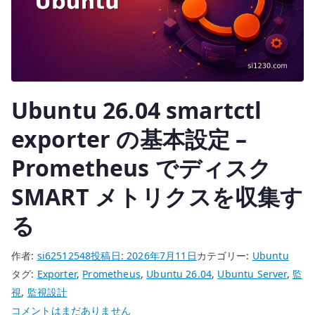
で
KVM
VM
と
の
Ubuntu 26.04 smartctl
疎
通
exporter の基本設定 –
を
確
Prometheus でディスク
認
SMART メトリクスを収集す
す
る
る
へ
の
作者:
si62512548
投稿日:
2026年7月11日
カテゴリー:
Ubuntu
タグ:
Exporter
,
Prometheus
,
Ubuntu 26.04
,
Ubuntu Server
,
監
視
,
監視設計
Ubuntu
コメントはまだありません