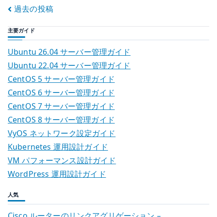
r
投
過去の投稿
CA
証
稿
主要ガイド
明
ナ
書
Ubuntu 26.04 サーバー管理ガイド
を
ビ
Ubuntu 22.04 サーバー管理ガイド
信
CentOS 5 サーバー管理ガイド
ゲ
頼
CentOS 6 サーバー管理ガイド
す
ー
CentOS 7 サーバー管理ガイド
る
CentOS 8 サーバー管理ガイド
シ
へ
VyOS ネットワーク設定ガイド
の
ョ
Kubernetes 運用設計ガイド
VM パフォーマンス設計ガイド
ン
WordPress 運用設計ガイド
人気
Cisco ルーターのリンクアグリゲーション –