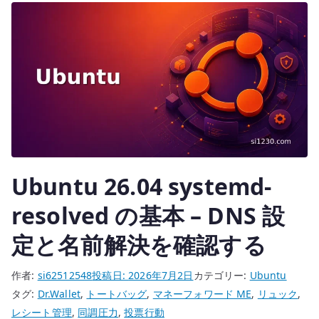
r
と
SAN
付
き
証
明
書
を
作
成
Ubuntu 26.04 systemd-
す
る
resolved の基本 – DNS 設
へ
定と名前解決を確認する
の
作者:
si62512548
投稿日:
2026年7月2日
カテゴリー:
Ubuntu
タグ:
Dr.Wallet
,
トートバッグ
,
マネーフォワード ME
,
リュック
,
レシート管理
,
同調圧力
,
投票行動