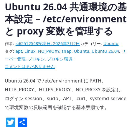
Ubuntu 26.04 共通環境の基
ト
を
本設定 – /etc/environment
確
と proxy 変数を管理する
認
す
作者:
si62512548
投稿日:
2026年7月2日
カテゴリー:
Ubuntu
る
タグ:
apt
,
Linux
,
NO_PROXY
,
snap
,
Ubuntu
,
Ubuntu 26.04
,
サ
へ
ーバー管理
,
プロキシ
,
プロキシ環境
の
Ubuntu
コメントはまだありません
26.04
Ubuntu 26.04 で /etc/environment に PATH、
共
通
HTTP_PROXY、HTTPS_PROXY、NO_PROXY を設定し、
環
ログイン session、sudo、APT、curl、systemd service
境
で環境変数の反映範囲を確認する基本手順です。
の
T
共
基
本
w
有