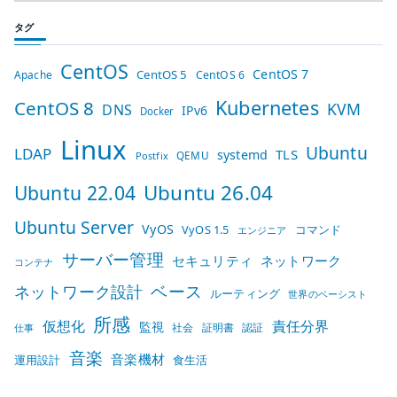
タグ
CentOS
CentOS 7
CentOS 5
Apache
CentOS 6
Kubernetes
CentOS 8
KVM
DNS
IPv6
Docker
Linux
Ubuntu
LDAP
TLS
systemd
QEMU
Postfix
Ubuntu 26.04
Ubuntu 22.04
Ubuntu Server
VyOS
VyOS 1.5
コマンド
エンジニア
サーバー管理
セキュリティ
ネットワーク
コンテナ
ベース
ネットワーク設計
ルーティング
世界のベーシスト
所感
仮想化
責任分界
監視
社会
証明書
認証
仕事
音楽
音楽機材
運用設計
食生活