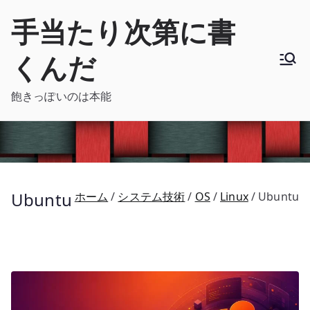
内
手当たり次第に書
容
を
くんだ
ス
キ
飽きっぽいのは本能
ッ
プ
Ubuntu
ホーム
システム技術
OS
Linux
Ubuntu