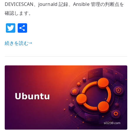
本
DEVICESCAN、journald 記録、Ansible 管理の判断点を
設
確認します。
定
–
T
共
S.M.A.R.T.
w
有
で
続きを読む
it
物
te
理
r
デ
ィ
ス
ク
を
監
視
す
る
へ