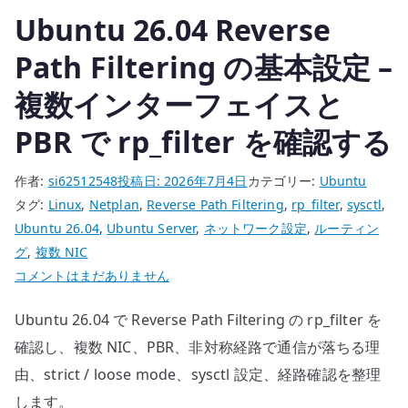
Ubuntu 26.04 Reverse
の
Path Filtering の基本設定 –
複数インターフェイスと
PBR で rp_filter を確認する
作者:
si62512548
投稿日:
2026年7月4日
カテゴリー:
Ubuntu
タグ:
Linux
,
Netplan
,
Reverse Path Filtering
,
rp_filter
,
sysctl
,
Ubuntu 26.04
,
Ubuntu Server
,
ネットワーク設定
,
ルーティン
グ
,
複数 NIC
Ubuntu
コメントはまだありません
26.04
Ubuntu 26.04 で Reverse Path Filtering の rp_filter を
Reverse
Path
確認し、複数 NIC、PBR、非対称経路で通信が落ちる理
Filtering
由、strict / loose mode、sysctl 設定、経路確認を整理
の
します。