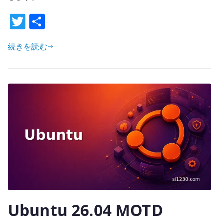
基
T
共
本
設
w
有
定
続きを読む
it
–
te
複
r
数
イ
ン
タ
ー
フ
ェ
イ
ス
と
Ubuntu 26.04 MOTD
PBR