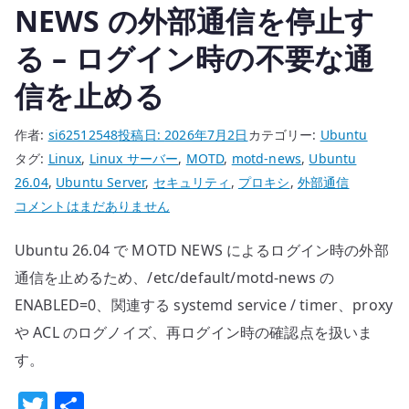
で
NEWS の外部通信を停止す
rp_filter
る – ログイン時の不要な通
を
確
信を止める
認
す
作者:
si62512548
投稿日:
2026年7月2日
カテゴリー:
Ubuntu
る
タグ:
Linux
,
Linux サーバー
,
MOTD
,
motd-news
,
Ubuntu
へ
26.04
,
Ubuntu Server
,
セキュリティ
,
プロキシ
,
外部通信
の
Ubuntu
コメントはまだありません
26.04
Ubuntu 26.04 で MOTD NEWS によるログイン時の外部
MOTD
NEWS
通信を止めるため、/etc/default/motd-news の
の
ENABLED=0、関連する systemd service / timer、proxy
外
や ACL のログノイズ、再ログイン時の確認点を扱いま
部
す。
通
信
T
共