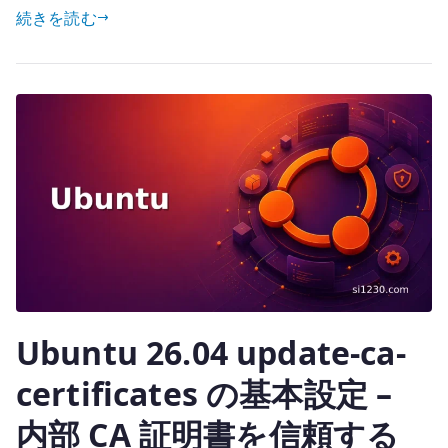
設
続きを読む
it
定
te
–
r
/etc/environment
と
proxy
変
数
を
管
理
す
る
Ubuntu 26.04 update-ca-
へ
の
certificates の基本設定 –
内部 CA 証明書を信頼する