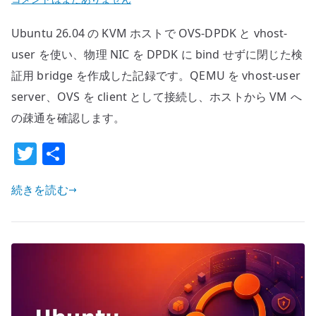
26.04
Ubuntu 26.04 の KVM ホストで OVS-DPDK と vhost-
OVS-
DPDK
user を使い、物理 NIC を DPDK に bind せずに閉じた検
と
証用 bridge を作成した記録です。QEMU を vhost-user
vhost-
server、OVS を client として接続し、ホストから VM へ
user
の疎通を確認します。
の
基
T
共
本
w
有
構
続きを読む
it
成
te
–
r
物
理
NIC
な
し