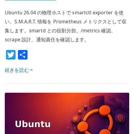
26.04
Ubuntu 26.04 の物理ホストで smartctl exporter を使
smartctl
exporter
い、S.M.A.R.T. 情報を Prometheus メトリクスとして収
の
集します。smartd との役割分担、/metrics 確認、
基
scrape 設計、通知責任を確認します。
本
T
共
設
定
w
有
–
続きを読む
it
Prometheus
te
で
r
デ
ィ
ス
ク
SMART
メ