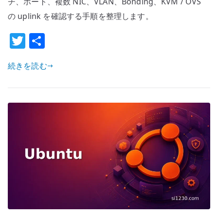
の
チ、ポート、複数 NIC、VLAN、Bonding、KVM / OVS
基
の uplink を確認する手順を整理します。
本
T
共
設
w
有
定
–
続きを読む
it
LLDP
te
で
r
接
続
先
ス
イ
ッ
チ
と
ポ
ー