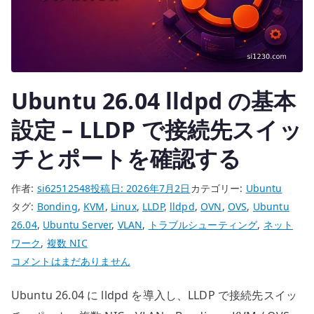
確
認
す
る
へ
Ubuntu 26.04 lldpd の基本
の
設定 – LLDP で接続先スイッ
チとポートを確認する
作者:
si62512548
投稿日:
2026年7月2日
カテゴリー:
Ubuntu
タグ:
Bonding
,
KVM
,
Linux
,
LLDP
,
lldpd
,
OVN
,
OVS
,
Ubuntu
26.04
,
Ubuntu Server
,
VLAN
,
トラブルシューティング
,
ネット
ワーク
,
複数 NIC
Ubuntu
コメントはまだありません
26.04
Ubuntu 26.04 に lldpd を導入し、LLDP で接続先スイッ
lldpd