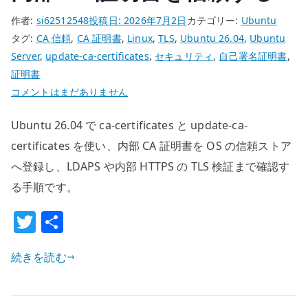
作者:
si62512548
投稿日:
2026年7月2日
カテゴリー:
Ubuntu
タグ:
CA 信頼
,
CA 証明書
,
Linux
,
TLS
,
Ubuntu 26.04
,
Ubuntu
Server
,
update-ca-certificates
,
セキュリティ
,
自己署名証明書
,
証明書
Ubuntu
コメントはまだありません
26.04
Ubuntu 26.04 で ca-certificates と update-ca-
update-
ca-
certificates を使い、内部 CA 証明書を OS の信頼ストア
certificates
へ登録し、LDAPS や内部 HTTPS の TLS 検証まで確認す
の
る手順です。
基
T
共
本
設
w
有
定
続きを読む
it
–
te
内
部