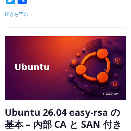
を
w
有
停
続きを読む
it
止
te
す
r
る
–
ロ
グ
イ
ン
時
の
不
要
Ubuntu 26.04 easy-rsa の
な
通
基本 – 内部 CA と SAN 付き
信