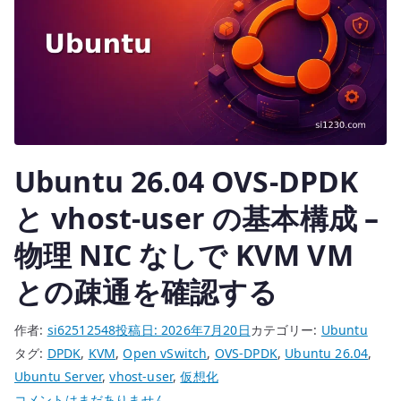
Ubuntu 26.04 OVS-DPDK
と vhost-user の基本構成 –
物理 NIC なしで KVM VM
との疎通を確認する
作者:
si62512548
投稿日:
2026年7月20日
カテゴリー:
Ubuntu
タグ:
DPDK
,
KVM
,
Open vSwitch
,
OVS-DPDK
,
Ubuntu 26.04
,
Ubuntu Server
,
vhost-user
,
仮想化
Ubuntu
コメントはまだありません