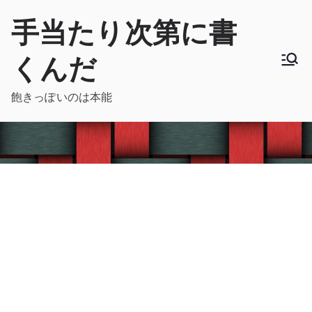
内
手当たり次第に書
容
を
くんだ
ス
キ
飽きっぽいのは本能
ッ
プ