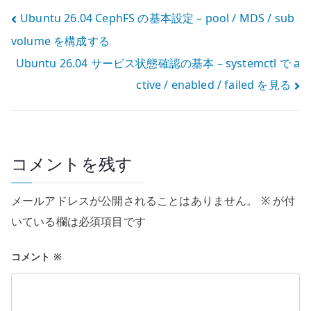
を作成する
ジをマウントす
投
Ubuntu 26.04 CephFS の基本設定 – pool / MDS / sub
る
volume を構成する
稿
Ubuntu 26.04 サービス状態確認の基本 – systemctl で a
ナ
ctive / enabled / failed を見る
ビ
ゲ
ー
コメントを残す
シ
メールアドレスが公開されることはありません。
※
が付
ョ
いている欄は必須項目です
ン
コメント
※