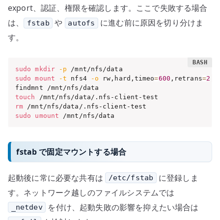
export、認証、権限を確認します。ここで失敗する場合
は、
や
に進む前に原因を切り分けま
fstab
autofs
す。
sudo
mkdir
-p
sudo
mount
-t
 nfs4 
-o
 rw,hard,timeo
=
600
,retrans
=
2
 n
touch
rm
sudo
umount
 /mnt/nfs/data
fstab で固定マウントする場合
起動後に常に必要な共有は
に登録しま
/etc/fstab
す。ネットワーク越しのファイルシステムでは
を付け、起動失敗の影響を抑えたい場合は
_netdev