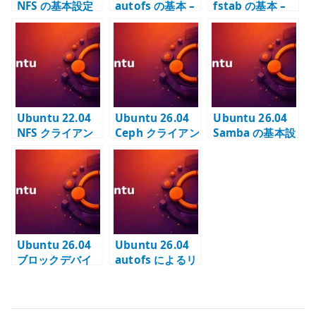
NFS の基本設定
autofs の基本 –
fstab の基本 –
– nfs-kernel-
必要な時だけフ
ローカルディス
server と
ァイルシステム
クと永続マウン
exports で共有
を自動マウント
トを安全に管理
範囲を管理する
する
する
Ubuntu 22.04
Ubuntu 26.04
Ubuntu 26.04
NFS クライアン
Ceph クライアン
Samba の基本設
ト設定 – mount
ト共通設定 –
定 – smb.conf
と fstab の基本
ceph-common
と認証付きファ
と keyring を管
イル共有を管理
理する
する
Ubuntu 26.04
Ubuntu 26.04
ブロックデバイ
autofs によるリ
スの初期化 – 追
モートマウント –
加ディスクにフ
必要な時だけリ
ァイルシステム
モートストレー