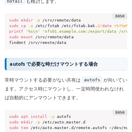
も検討します。
nofail
sudo
mkdir
-p
sudo
cp
-a
 /etc/fstab /etc/fstab.bak.
$(
date
 +%Y%m%d
printf
'%s\n'
'nfs01.example.com:/export/data /srv/
sudo
mount
 /srv/remote/data

findmnt /srv/remote/data
autofs で必要な時だけマウントする場合
常時マウントする必要がない共有は
が向いてい
autofs
ます。アクセス時にマウントし、一定時間使われなけれ
ば自動的にアンマウントできます。
sudo
apt
install
-y
sudo
mkdir
-p
sudo
tee
 /etc/auto.master.d/remote.autofs 
>
/dev/nul