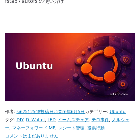
fstab / autofs の使い分け
作者:
si62512548
投稿日:
2026年6月5日
カテゴリー:
Ubuntu
タグ:
DIY
,
Dr.Wallet
,
LED
,
イームズチェア
,
テロ事件
,
ノルウェ
ー
,
マネーフォワード ME
,
レシート管理
,
投票行動
Ubuntu
コメントはまだありません