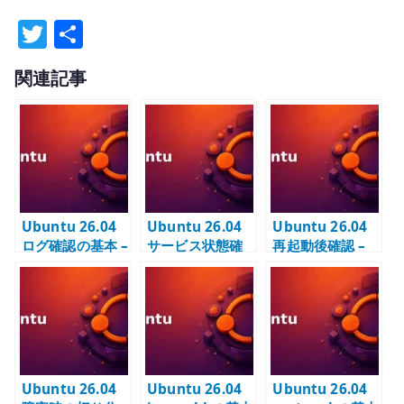
T
共
w
有
関連記事
it
te
r
Ubuntu 26.04
Ubuntu 26.04
Ubuntu 26.04
ログ確認の基本 –
サービス状態確
再起動後確認 –
journalctl と
認の基本 –
永続化された設
/var/log を切り
systemctl で
定と起動状態を
分ける
active /
見る
enabled /
failed を見る
Ubuntu 26.04
Ubuntu 26.04
Ubuntu 26.04