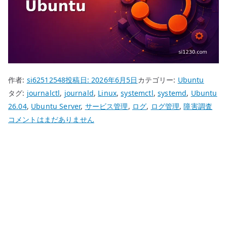
作者:
si62512548
投稿日:
2026年6月5日
カテゴリー:
Ubuntu
タグ:
journalctl
,
journald
,
Linux
,
systemctl
,
systemd
,
Ubuntu
26.04
,
Ubuntu Server
,
サービス管理
,
ログ
,
ログ管理
,
障害調査
Ubuntu
コメントはまだありません
26.04
設
定
反
映
の
確
認