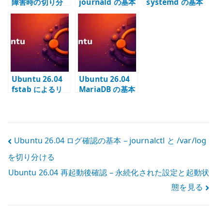
障害時の切り分
journald の基本
systemd の基本
け – OS / ネット
設定 –
– unit / target /
ワーク / サービ
journalctl と永
timer とサービ
スを層で見る
続ログを管理す
ス管理を理解す
る
る
Ubuntu 26.04
Ubuntu 26.04
fstab によるリ
MariaDB の基本
モートマウント –
設定 – utf8mb4
リモートストレ
とローカル接続
ージを固定マウ
を管理する
ントする
投
Ubuntu 26.04 ログ確認の基本 – journalctl と /var/log
を切り分ける
稿
Ubuntu 26.04 再起動後確認 – 永続化された設定と起動状
ナ
態を見る
ビ