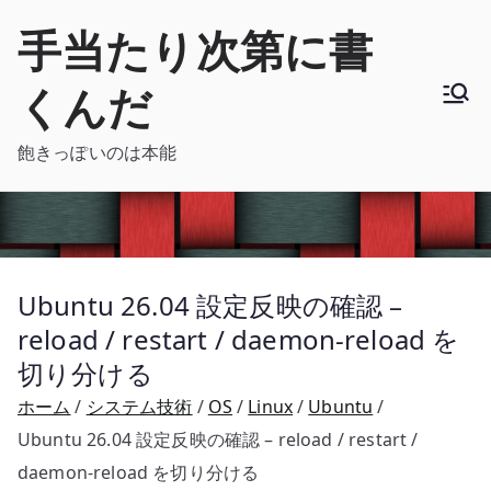
内
手当たり次第に書
容
を
くんだ
ス
キ
飽きっぽいのは本能
ッ
プ
Ubuntu 26.04 設定反映の確認 –
reload / restart / daemon-reload を
切り分ける
ホーム
システム技術
OS
Linux
Ubuntu
Ubuntu 26.04 設定反映の確認 – reload / restart /
daemon-reload を切り分ける