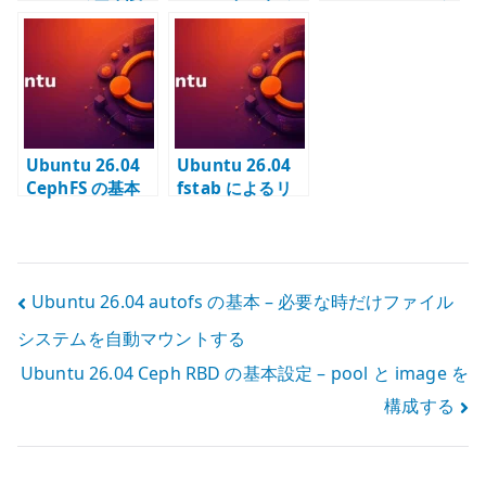
定 – ローカルキ
基本 – nfs-
基本設定 – EAP-
ャッシュと Unix
common と
TLS と
socket を管理す
fstab / autofs
clients.conf を
る
の使い分け
管理する
Ubuntu 26.04
Ubuntu 26.04
CephFS の基本
fstab によるリ
設定 – pool /
モートマウント –
MDS /
リモートストレ
subvolume を
ージを固定マウ
構成する
ントする
投
Ubuntu 26.04 autofs の基本 – 必要な時だけファイル
システムを自動マウントする
稿
Ubuntu 26.04 Ceph RBD の基本設定 – pool と image を
ナ
構成する
ビ
ゲ