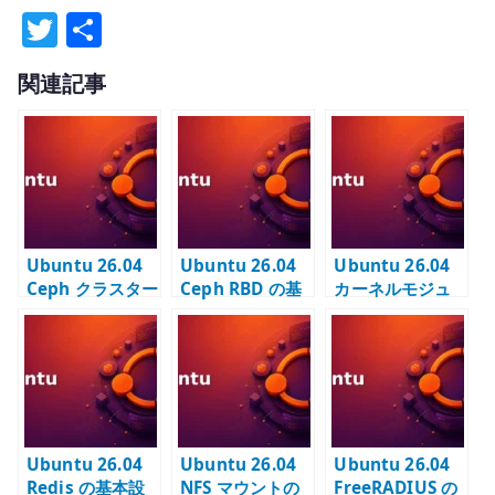
T
共
w
有
関連記事
it
te
r
Ubuntu 26.04
Ubuntu 26.04
Ubuntu 26.04
Ceph クラスター
Ceph RBD の基
カーネルモジュ
の基本構築 –
本設定 – pool と
ールの基本設定 –
cephadm
image を構成す
modules-load
bootstrap と
る
と modprobe
OSD を構成する
を管理する
Ubuntu 26.04
Ubuntu 26.04
Ubuntu 26.04
Redis の基本設
NFS マウントの
FreeRADIUS の