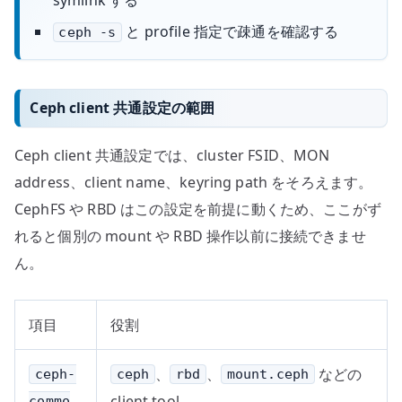
と profile 指定で疎通を確認する
ceph -s
Ceph client 共通設定の範囲
Ceph client 共通設定では、cluster FSID、MON
address、client name、keyring path をそろえます。
CephFS や RBD はこの設定を前提に動くため、ここがず
れると個別の mount や RBD 操作以前に接続できませ
ん。
項目
役割
、
、
などの
ceph-
ceph
rbd
mount.ceph
client tool
commo