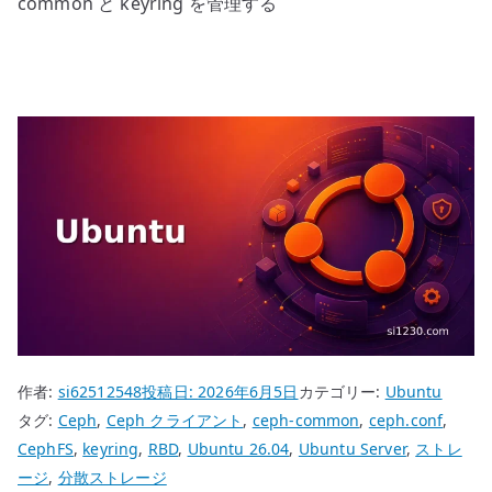
common と keyring を管理する
作者:
si62512548
投稿日:
2026年6月5日
カテゴリー:
Ubuntu
タグ:
Ceph
,
Ceph クライアント
,
ceph-common
,
ceph.conf
,
CephFS
,
keyring
,
RBD
,
Ubuntu 26.04
,
Ubuntu Server
,
ストレ
ージ
,
分散ストレージ