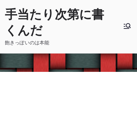
内
手当たり次第に書
容
を
くんだ
ス
キ
飽きっぽいのは本能
ッ
プ