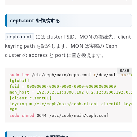
ceph.conf を作成する
には cluster FSID、MON の接続先、client
ceph.conf
keyring path を記述します。MON は実際の Ceph
cluster の address と port に置き換えます。
sudo
tee
 /etc/ceph/main/ceph.conf 
>
/dev/null 
<<
'EOF'
[global]

fsid = 00000000-0000-0000-0000-000000000000

mon_host = 192.0.2.11:3300,192.0.2.12:3300,192.0.2.1
[client.client01]

keyring = /etc/ceph/main/ceph.client.client01.keyrin
EOF
sudo
chmod
 0644 /etc/ceph/main/ceph.conf