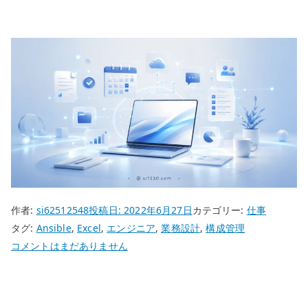
作者:
si62512548
投稿日:
2022年6月27日
カテゴリー:
仕事
タグ:
Ansible
,
Excel
,
エンジニア
,
業務設計
,
構成管理
Excel
コメントはまだありません
パ
ラ
メ