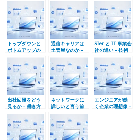
te
r
トップダウンと
通信キャリアは
SIer と IT 事業会
ボトムアップの
土管屋なのか –
社の違い – 技術
考え方 – 設計と
ネットワーク事
経験を積める環
現場理解の両方
業者に求められ
境はどちらか
が必要になる理
る技術責任
由
出社回帰をどう
ネットワークに
エンジニアが働
見るか – 働き方
詳しいと言う前
く企業の理想像 –
を場所ではなく
にルーティング
技術レイヤーと
成果と設計で考
テーブルを読め
経験の質で考え
える
るか
る