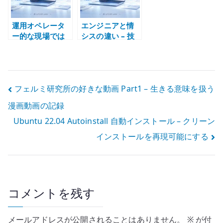
運用オペレータ
エンジニアと情
ー的な現場では
シスの違い – 技
エンジニア経験
術設計と社内 IT
を積みにくい
運用を混同しな
い
投
フェルミ研究所の好きな動画 Part1 – 生きる意味を扱う
漫画動画の記録
稿
Ubuntu 22.04 Autoinstall 自動インストール – クリーン
ナ
インストールを再現可能にする
ビ
ゲ
ー
コメントを残す
シ
メールアドレスが公開されることはありません。
※
が付