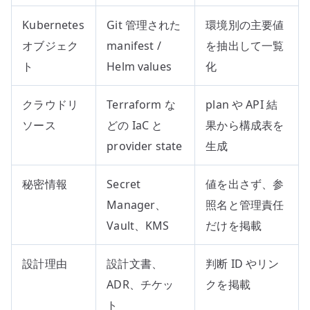
Kubernetes
Git 管理された
環境別の主要値
オブジェク
manifest /
を抽出して一覧
ト
Helm values
化
クラウドリ
Terraform な
plan や API 結
ソース
どの IaC と
果から構成表を
provider state
生成
秘密情報
Secret
値を出さず、参
Manager、
照名と管理責任
Vault、KMS
だけを掲載
設計理由
設計文書、
判断 ID やリン
ADR、チケッ
クを掲載
ト