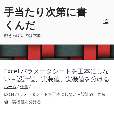
内
手当たり次第に書
容
を
くんだ
ス
キ
飽きっぽいのは本能
ッ
プ
Excel パラメータシートを正本にしな
い – 設計値、実装値、実機値を分ける
ホーム
仕事
Excel パラメータシートを正本にしない – 設計値、実装
値、実機値を分ける