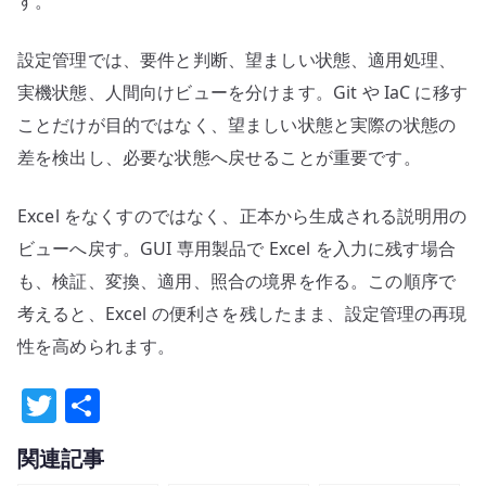
す。
設定管理では、要件と判断、望ましい状態、適用処理、
実機状態、人間向けビューを分けます。Git や IaC に移す
ことだけが目的ではなく、望ましい状態と実際の状態の
差を検出し、必要な状態へ戻せることが重要です。
Excel をなくすのではなく、正本から生成される説明用の
ビューへ戻す。GUI 専用製品で Excel を入力に残す場合
も、検証、変換、適用、照合の境界を作る。この順序で
考えると、Excel の便利さを残したまま、設定管理の再現
性を高められます。
T
共
w
有
関連記事
it