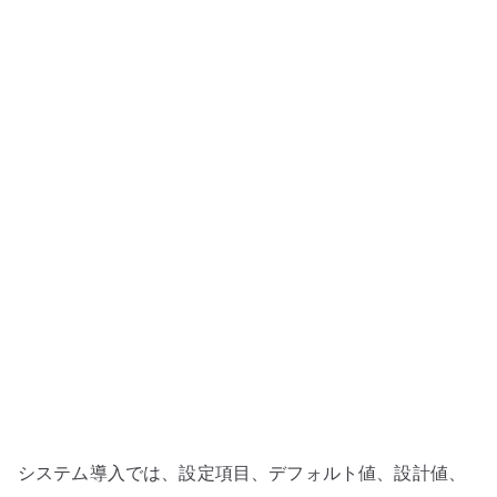
ー
タ
シ
ー
ト
を
正
本
に
し
な
い
–
設
計
値、
システム導入では、設定項目、デフォルト値、設計値、
実