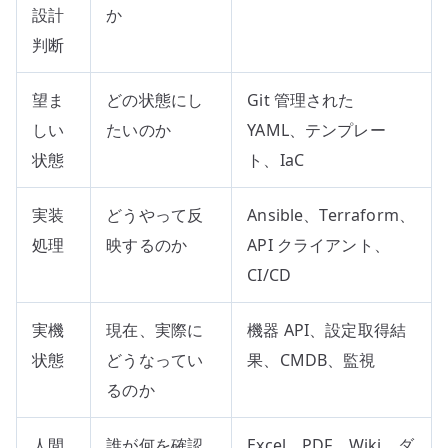
設計
か
判断
望ま
どの状態にし
Git 管理された
しい
たいのか
YAML、テンプレー
状態
ト、IaC
実装
どうやって反
Ansible、Terraform、
処理
映するのか
API クライアント、
CI/CD
実機
現在、実際に
機器 API、設定取得結
状態
どうなってい
果、CMDB、監視
るのか
人間
誰が何を確認
Excel、PDF、Wiki、ダ