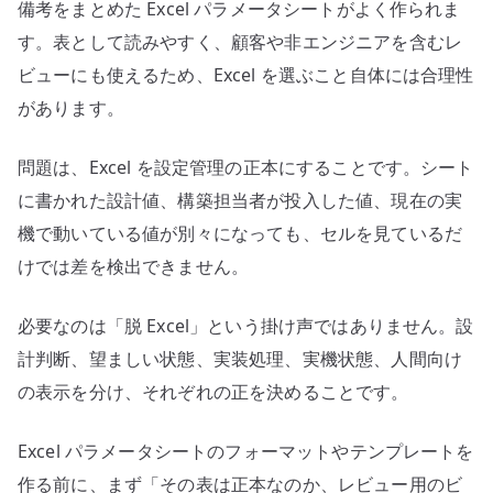
装
備考をまとめた Excel パラメータシートがよく作られま
値、
す。表として読みやすく、顧客や非エンジニアを含むレ
実
ビューにも使えるため、Excel を選ぶこと自体には合理性
機
があります。
値
を
問題は、Excel を設定管理の正本にすることです。シート
分
に書かれた設計値、構築担当者が投入した値、現在の実
け
機で動いている値が別々になっても、セルを見ているだ
る
へ
けでは差を検出できません。
の
必要なのは「脱 Excel」という掛け声ではありません。設
計判断、望ましい状態、実装処理、実機状態、人間向け
の表示を分け、それぞれの正を決めることです。
Excel パラメータシートのフォーマットやテンプレートを
作る前に、まず「その表は正本なのか、レビュー用のビ