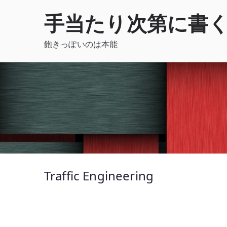
内
手当たり次第に書
容
を
飽きっぽいのは本能
ス
キ
ッ
プ
Traffic Engineering