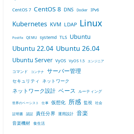
CentOS 8
DNS
CentOS 7
IPv6
Docker
Linux
Kubernetes
KVM
LDAP
Ubuntu
TLS
systemd
QEMU
Postfix
Ubuntu 26.04
Ubuntu 22.04
Ubuntu Server
VyOS
VyOS 1.5
エンジニア
サーバー管理
コマンド
コンテナ
セキュリティ
ネットワーク
ベース
ネットワーク設計
ルーティング
所感
仮想化
監視
社会
世界のベーシスト
仕事
音楽
責任分界
運用設計
証明書
認証
音楽機材
食生活