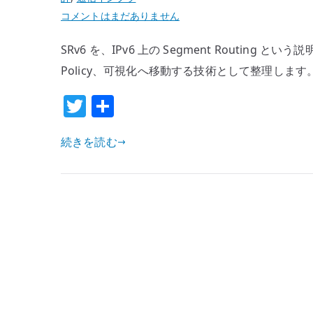
SRv6
コメントはまだありません
と
SRv6 を、IPv6 上の Segment Routing と
は
何
Policy、可視化へ移動する技術として整理します
か
T
共
–
w
有
ネ
続きを読む
ッ
it
ト
te
ワ
r
ー
ク
の
複
雑
性
は