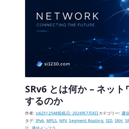
SRv6 とは何か – ネ
するのか
作者:
si62512548
投稿日:
2026年7月8日
カテゴリー:
通
タグ:
IPv6
,
MPLS
,
NFV
,
Segment Routing
,
SID
,
SRH
,
S
計
,
通信インフラ