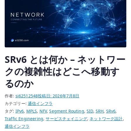
SRv6 とは何か – ネットワー
クの複雑性はどこへ移動す
るのか
作者:
si62512548
投稿日:
2026年7月8日
カテゴリー:
通信インフラ
タグ:
IPv6
,
MPLS
,
NFV
,
Segment Routing
,
SID
,
SRH
,
SRv6
,
Traffic Engineering
,
サービスチェイニング
,
ネットワーク設計
,
通信インフラ