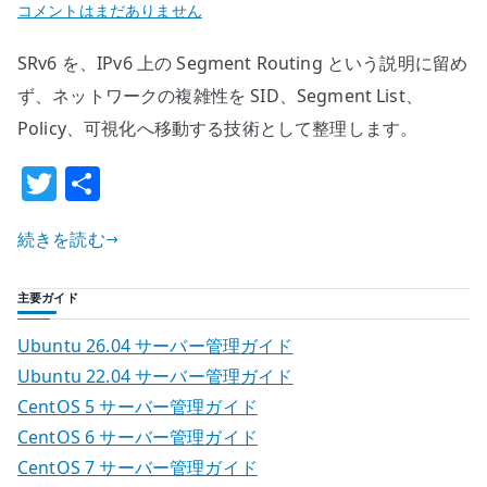
SRv6
コメントはまだありません
と
SRv6 を、IPv6 上の Segment Routing という説明に留め
は
何
ず、ネットワークの複雑性を SID、Segment List、
か
Policy、可視化へ移動する技術として整理します。
–
T
共
ネ
w
有
ッ
ト
続きを読む
it
ワ
te
ー
主要ガイド
r
ク
Ubuntu 26.04 サーバー管理ガイド
の
Ubuntu 22.04 サーバー管理ガイド
複
CentOS 5 サーバー管理ガイド
雑
性
CentOS 6 サーバー管理ガイド
は
CentOS 7 サーバー管理ガイド