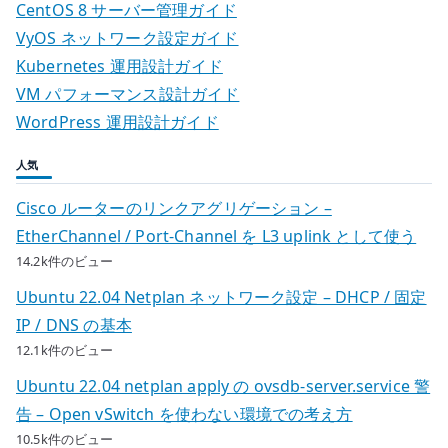
ど
CentOS 8 サーバー管理ガイド
こ
VyOS ネットワーク設定ガイド
へ
Kubernetes 運用設計ガイド
移
VM パフォーマンス設計ガイド
動
WordPress 運用設計ガイド
す
る
人気
の
Cisco ルーターのリンクアグリゲーション –
か
EtherChannel / Port-Channel を L3 uplink として使う
へ
14.2k件のビュー
の
Ubuntu 22.04 Netplan ネットワーク設定 – DHCP / 固定
IP / DNS の基本
12.1k件のビュー
Ubuntu 22.04 netplan apply の ovsdb-server.service 警
告 – Open vSwitch を使わない環境での考え方
10.5k件のビュー