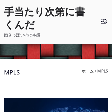
内
手当たり次第に書
容
を
くんだ
ス
キ
飽きっぽいのは本能
ッ
プ
MPLS
ホーム
MPLS