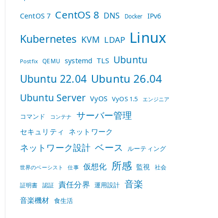
CentOS 8
DNS
CentOS 7
IPv6
Docker
Linux
Kubernetes
KVM
LDAP
Ubuntu
TLS
systemd
QEMU
Postfix
Ubuntu 26.04
Ubuntu 22.04
Ubuntu Server
VyOS
VyOS 1.5
エンジニア
サーバー管理
コマンド
コンテナ
セキュリティ
ネットワーク
ベース
ネットワーク設計
ルーティング
所感
仮想化
監視
社会
世界のベーシスト
仕事
音楽
責任分界
運用設計
証明書
認証
音楽機材
食生活