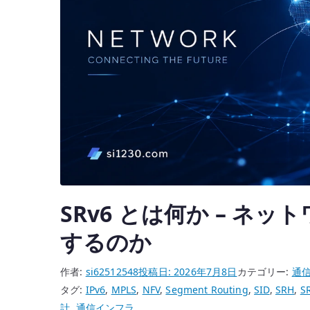
SRv6 とは何か – ネ
するのか
作者:
si62512548
投稿日:
2026年7月8日
カテゴリー:
通
タグ:
IPv6
,
MPLS
,
NFV
,
Segment Routing
,
SID
,
SRH
,
S
計
,
通信インフラ