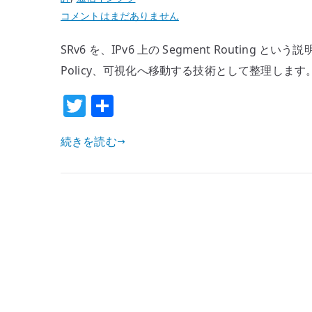
SRv6
コメントはまだありません
と
SRv6 を、IPv6 上の Segment Routing と
は
何
Policy、可視化へ移動する技術として整理します
か
T
共
–
w
有
ネ
続きを読む
ッ
it
ト
te
ワ
r
ー
ク
の
複
雑
性
は