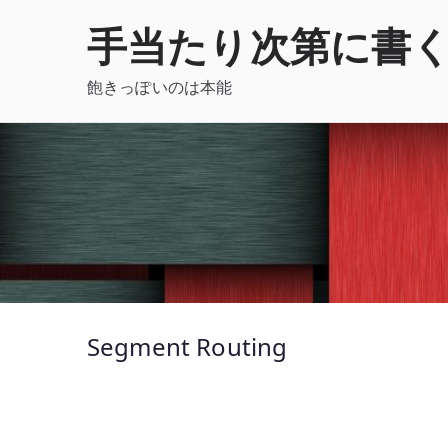
内
手当たり次第に書
容
を
飽きっぽいのは本能
ス
キ
ッ
プ
Segment Routing