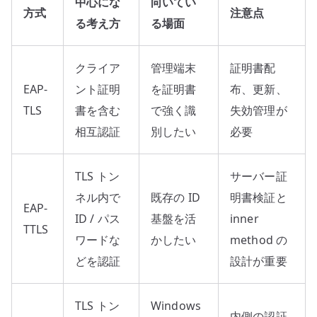
中心にな
向いてい
方式
注意点
る考え方
る場面
クライア
管理端末
証明書配
EAP-
ント証明
を証明書
布、更新、
TLS
書を含む
で強く識
失効管理が
相互認証
別したい
必要
TLS トン
サーバー証
ネル内で
既存の ID
明書検証と
EAP-
ID / パス
基盤を活
inner
TTLS
ワードな
かしたい
method の
どを認証
設計が重要
TLS トン
Windows
内側の認証