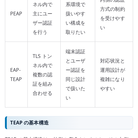
ネル内で
系環境で
方式の制約
PEAP
主にユー
扱いやす
を受けやす
ザー認証
い構成を
い
を行う
取りたい
端末認証
TLS トン
とユーザ
対応状況と
ネル内で
EAP-
ー認証を
運用設計が
複数の認
TEAP
同じ設計
複雑になり
証を組み
で扱いた
やすい
合わせる
い
TEAP の基本構造