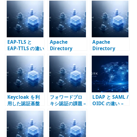
te
r
EAP-TLS と
Apache
Apache
EAP-TTLS の違い
Directory
Directory
– 証明書認証、
Studio で LDAP
Studio は開発終
ID / パスワード
ユーザーを管理
了なのか – LDAP
認証、TEAP との
する – GUI クラ
クライアントの
使い分け
イアントの使い
現状と使いどこ
どころ
ろ
Keycloak を利
フォワードプロ
LDAP と SAML /
用した認証基盤
キシ認証の課題 –
OIDC の違い –
の統合 – LDAP /
LDAP / Basic 認
認証方式を高セ
Nextcloud /
証 / HTTPS プロ
キュリティとい
Kubernetes を
キシ / SAML・
う印象で選ばな
どうつなぐか
OIDC を分けて考
い
える