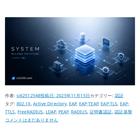
作者:
si62512548
投稿日:
2025年11月15日
カテゴリー:
認証
タグ:
802.1X
,
Active Directory
,
EAP
,
EAP-TEAP
,
EAP-TLS
,
EAP-
TTLS
,
FreeRADIUS
,
LDAP
,
PEAP
,
RADIUS
,
証明書認証
,
認証基盤
EAP-
コメントはまだありません
TEAP
と