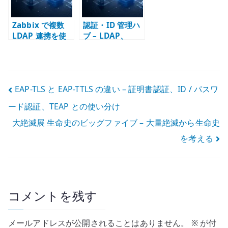
Zabbix で複数
認証・ID 管理ハ
LDAP 連携を使
ブ – LDAP、
う時の注意点 –
SAML/OIDC、証
JIT プロビジョニ
明書認証を使い
ングと認証設計
分ける
投
EAP-TLS と EAP-TTLS の違い – 証明書認証、ID / パスワ
ード認証、TEAP との使い分け
稿
大絶滅展 生命史のビッグファイブ – 大量絶滅から生命史
ナ
を考える
ビ
ゲ
ー
コメントを残す
シ
メールアドレスが公開されることはありません。
※
が付