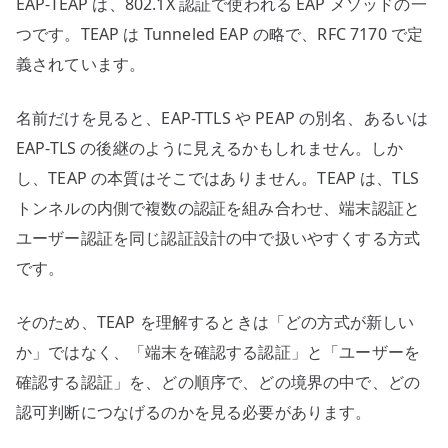
EAP-TEAP は、802.1X 認証で使われる EAP メソッドの一
み
合
つです。TEAP は Tunneled EAP の略で、RFC 7170 で定
わ
義されています。
せ
る
名前だけを見ると、EAP-TTLS や PEAP の別名、あるいは
設
EAP-TLS の後継のように見えるかもしれません。しか
計
し、TEAP の本質はそこではありません。TEAP は、TLS
へ
トンネルの内側で複数の認証を組み合わせ、端末認証と
の
ユーザー認証を同じ認証設計の中で扱いやすくする方式
です。
そのため、TEAP を理解するときは「どの方式が新しい
か」ではなく、「端末を確認する認証」と「ユーザーを
確認する認証」を、どの順序で、どの境界の中で、どの
認可判断につなげるのかを見る必要があります。