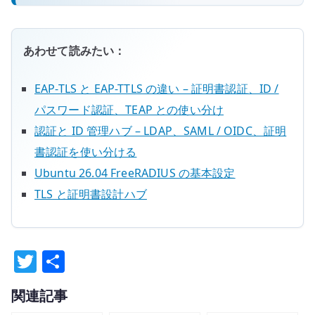
あわせて読みたい：
EAP-TLS と EAP-TTLS の違い – 証明書認証、ID /
パスワード認証、TEAP との使い分け
認証と ID 管理ハブ – LDAP、SAML / OIDC、証明
書認証を使い分ける
Ubuntu 26.04 FreeRADIUS の基本設定
TLS と証明書設計ハブ
T
共
w
有
関連記事
it