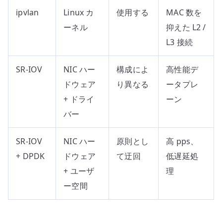
ipvlan
Linux カ
使用する
MAC 数を
ーネル
抑えた L2 /
L3 接続
SR-IOV
NIC ハー
構成によ
高性能デ
ドウェア
り異なる
ータプレ
+ ドライ
ーン
バー
SR-IOV
NIC ハー
原則とし
高 pps、
+ DPDK
ドウェア
て迂回
低遅延処
+ ユーザ
理
ー空間