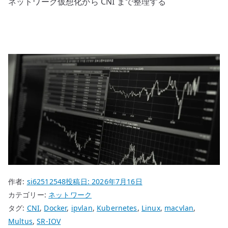
ネットワーク仮想化から CNI まで整理する
作者:
si62512548
投稿日:
2026年7月16日
カテゴリー:
ネットワーク
タグ:
CNI
,
Docker
,
ipvlan
,
Kubernetes
,
Linux
,
macvlan
,
Multus
,
SR-IOV