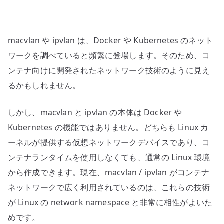
–
Linux
ネ
macvlan や ipvlan は、Docker や Kubernetes のネット
ッ
ト
ワークを調べていると頻繁に登場します。そのため、コ
ワ
ンテナ向けに開発されたネットワーク技術のように見え
ー
るかもしれません。
ク
仮
しかし、macvlan と ipvlan の本体は Docker や
想
Kubernetes の機能ではありません。どちらも Linux カ
化
ーネルが提供する仮想ネットワークデバイスであり、コ
か
ンテナランタイムを使用しなくても、通常の Linux 環境
ら
CNI
から作成できます。現在、macvlan / ipvlan がコンテナ
ま
ネットワークで広く利用されているのは、これらの技術
で
が Linux の network namespace と非常に相性がよいた
整
めです。
理