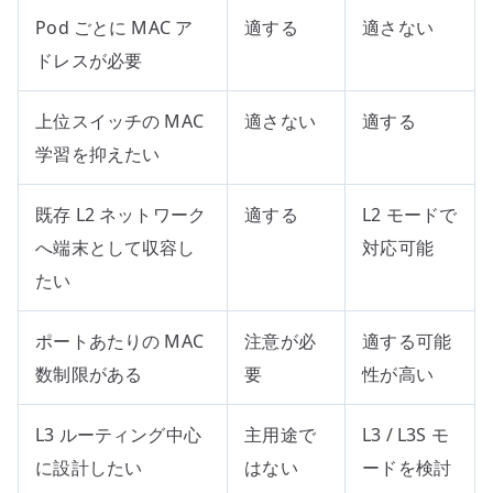
Pod ごとに MAC ア
適する
適さない
ドレスが必要
上位スイッチの MAC
適さない
適する
学習を抑えたい
既存 L2 ネットワーク
適する
L2 モードで
へ端末として収容し
対応可能
たい
ポートあたりの MAC
注意が必
適する可能
数制限がある
要
性が高い
L3 ルーティング中心
主用途で
L3 / L3S モ
に設計したい
はない
ードを検討