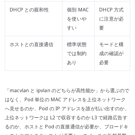
DHCP との親和性
個別 MAC
DHCP 方式
を使いや
に注意が必
すい
要
ホストとの直接通信
標準状態
モードと構
では制約
成の確認が
あり
必要
「macvlan と ipvlan のどちらが高性能か」から選ぶので
はなく、Pod 単位の MAC アドレスを上位ネットワーク
へ見せるのか、Pod の IP アドレスを誰が払い出すのか、
上位ネットワークは L2 で収容するのか L3 で経路広告す
るのか、ホストと Pod の直接通信が必要か、ブロードキ