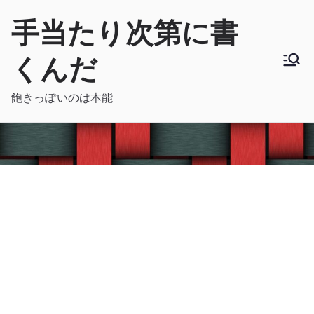
内
手当たり次第に書
容
を
くんだ
ス
キ
飽きっぽいのは本能
ッ
プ