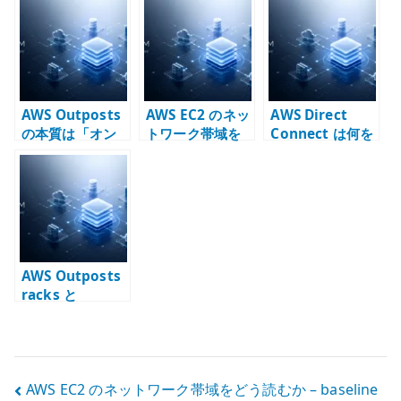
te
r
AWS Outposts
AWS EC2 のネッ
AWS Direct
の本質は「オン
トワーク帯域を
Connect は何を
プレ AWS」では
どう読むか –
接続するのか –
なく、責任分界
baseline /
Connection /
を変えるインフ
burst / single-
VIF / DXGW /
ラである
flow と NFV 設
TGW の責務分界
計
AWS Outposts
racks と
Outposts
servers は別物
として評価すべ
き
投
AWS EC2 のネットワーク帯域をどう読むか – baseline