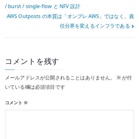
/ burst / single-flow と NFV 設計
稿
AWS Outposts の本質は「オンプレ AWS」ではなく、責
ナ
任分界を変えるインフラである
ビ
ゲ
ー
コメントを残す
シ
メールアドレスが公開されることはありません。
※
が付
ョ
いている欄は必須項目です
ン
コメント
※