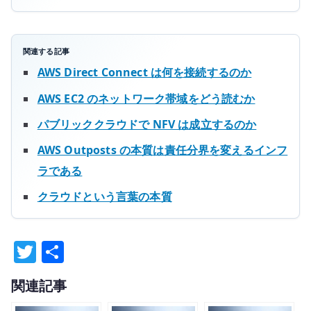
関連する記事
AWS Direct Connect は何を接続するのか
AWS EC2 のネットワーク帯域をどう読むか
パブリッククラウドで NFV は成立するのか
AWS Outposts の本質は責任分界を変えるインフ
ラである
クラウドという言葉の本質
T
共
w
有
関連記事
it