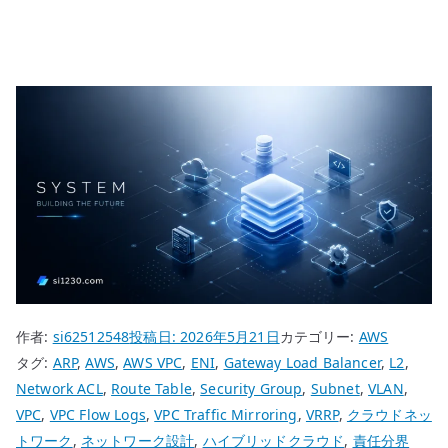
作者:
si62512548
投稿日:
2026年5月21日
カテゴリー:
AWS
タグ:
ARP
,
AWS
,
AWS VPC
,
ENI
,
Gateway Load Balancer
,
L2
,
Network ACL
,
Route Table
,
Security Group
,
Subnet
,
VLAN
,
VPC
,
VPC Flow Logs
,
VPC Traffic Mirroring
,
VRRP
,
クラウドネッ
トワーク
,
ネットワーク設計
,
ハイブリッドクラウド
,
責任分界