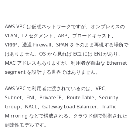
ラ
ウ
ド
AWS VPC は仮想ネットワークですが、オンプレミスの
の
到
VLAN、L2 セグメント、ARP、ブロードキャスト、
達
VRRP、透過 Firewall、SPAN をそのまま再現する場所で
性
はありません。OS から見れば EC2 には ENI があり、
モ
MAC アドレスもありますが、利用者が自由な Ethernet
デ
segment を設計する世界ではありません。
ル
へ
AWS VPC で利用者に渡されているのは、VPC、
翻
Subnet、ENI、Private IP、Route Table、Security
訳
す
Group、NACL、Gateway Load Balancer、Traffic
る
Mirroring などで構成される、クラウド側で制御された
へ
到達性モデルです。
の