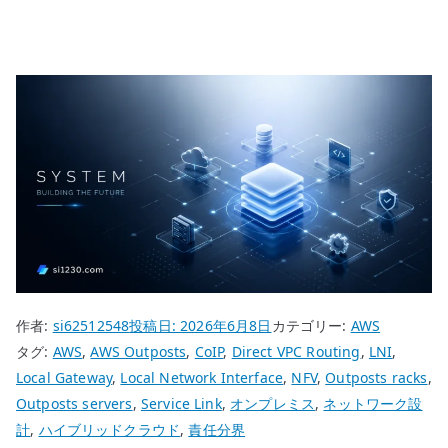
作者:
si62512548
投稿日:
2026年6月8日
カテゴリー:
AWS
タグ:
AWS
,
AWS Outposts
,
CoIP
,
Direct VPC Routing
,
LNI
,
Local Gateway
,
Local Network Interface
,
NFV
,
Outposts racks
,
Outposts servers
,
Service Link
,
オンプレミス
,
ネットワーク設
計
,
ハイブリッドクラウド
,
責任分界