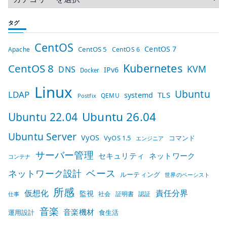
タグ
CentOS
CentOS 7
CentOS 5
Apache
CentOS 6
Kubernetes
CentOS 8
KVM
DNS
IPv6
Docker
Linux
Ubuntu
LDAP
TLS
systemd
QEMU
Postfix
Ubuntu 26.04
Ubuntu 22.04
Ubuntu Server
VyOS
VyOS 1.5
コマンド
エンジニア
サーバー管理
セキュリティ
ネットワーク
コンテナ
ベース
ネットワーク設計
ルーティング
世界のベーシスト
所感
仮想化
責任分界
監視
社会
証明書
認証
仕事
音楽
音楽機材
運用設計
食生活