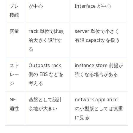
プレ
が中心
Interface が中心
接続
容量
rack 単位で比較
server 単位で小さく
的大きく設計す
有限 capacity を扱う
る
スト
Outposts rack
instance store 前提が
レー
側の EBS などを
強くなる場合がある
ジ
考える
NF
基盤として設計
network appliance
適性
余地が大きい
の小型版としては慎重
に見る