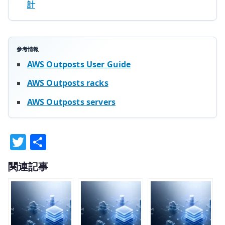
計
参考情報
AWS Outposts User Guide
AWS Outposts racks
AWS Outposts servers
T
共
w
有
関連記事
it
te
r