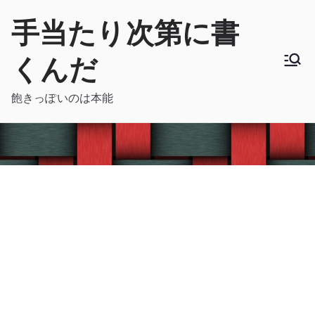
内
手当たり次第に書
容
を
くんだ
ス
キ
飽きっぽいのは本能
ッ
プ