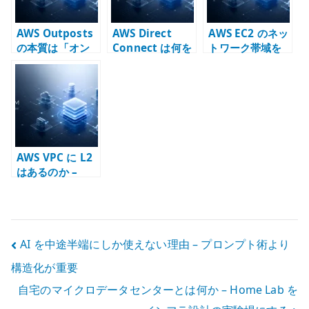
AWS Outposts
AWS Direct
AWS EC2 のネッ
の本質は「オン
Connect は何を
トワーク帯域を
プレ AWS」では
接続するのか –
どう読むか –
なく、責任分界
Connection /
baseline /
を変えるインフ
VIF / DXGW /
burst / single-
ラである
TGW の責務分界
flow と NFV 設
計
AWS VPC に L2
はあるのか –
VLAN / ARP /
VIP をクラウド
の到達性モデル
へ翻訳する
投
AI を中途半端にしか使えない理由 – プロンプト術より
構造化が重要
稿
自宅のマイクロデータセンターとは何か – Home Lab を
ナ