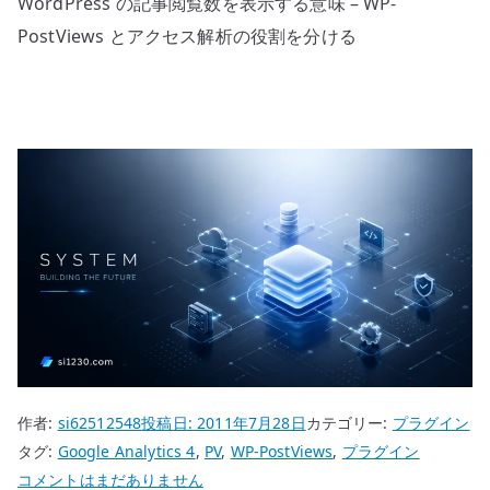
WordPress の記事閲覧数を表示する意味 – WP-
PostViews とアクセス解析の役割を分ける
作者:
si62512548
投稿日:
2011年7月28日
カテゴリー:
プラグイン
タグ:
Google Analytics 4
,
PV
,
WP-PostViews
,
プラグイン
WordPress
コメントはまだありません