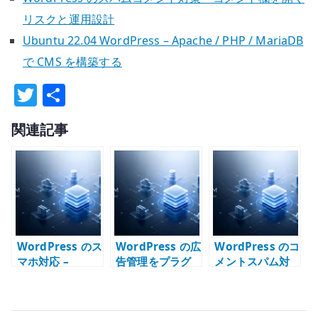
リスクと運用設計
Ubuntu 22.04 WordPress – Apache / PHP / MariaDB
で CMS を構築する
T
共
w
有
関連記事
it
te
r
WordPress のス
WordPress の広
WordPress のコ
マホ対応 –
告管理をプラグ
メントスパム対
WPtouch から
イン任せにしな
策 – Throws
レスポンシブテ
い – 旧 AdSense
SPAM Away と
ーマへ考え方を
Manager から広
運用方針を整理