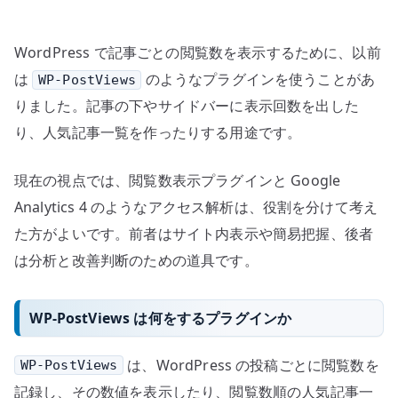
ア
ク
WordPress で記事ごとの閲覧数を表示するために、以前
セ
ス
は
のようなプラグインを使うことがあ
WP-PostViews
解
りました。記事の下やサイドバーに表示回数を出した
析
り、人気記事一覧を作ったりする用途です。
の
役
現在の視点では、閲覧数表示プラグインと Google
割
Analytics 4 のようなアクセス解析は、役割を分けて考え
を
た方がよいです。前者はサイト内表示や簡易把握、後者
分
は分析と改善判断のための道具です。
け
る
へ
WP-PostViews は何をするプラグインか
の
は、WordPress の投稿ごとに閲覧数を
WP-PostViews
記録し、その数値を表示したり、閲覧数順の人気記事一