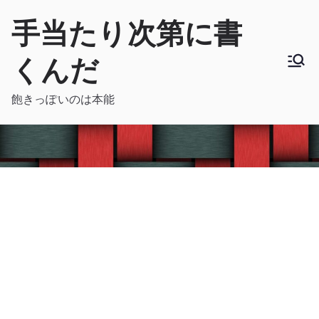
内
手当たり次第に書
容
を
くんだ
ス
キ
飽きっぽいのは本能
ッ
プ