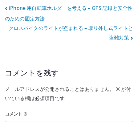
変える
告カード運用へ
する
投
iPhone 用自転車ホルダーを考える – GPS 記録と安全性
のための固定方法
稿
クロスバイクのライトが盗まれる – 取り外し式ライトと
ナ
盗難対策
ビ
ゲ
ー
コメントを残す
シ
メールアドレスが公開されることはありません。
※
が付
ョ
いている欄は必須項目です
ン
コメント
※