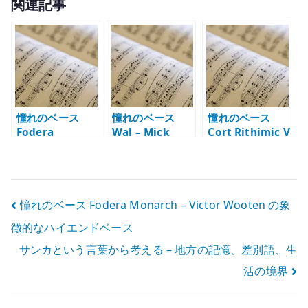
関連記事
it
te
r
憧れのベース
憧れのベース
憧れのベース
Fodera
Wal – Mick
Cort Rithimic V
Monarch –
Karn のフレット
– Jeff Berlin の
Victor Wooten
レスから感じる
音から気になっ
の象徴的なハイ
個性
た 5 弦モデル
エンドベース
投
憧れのベース Fodera Monarch – Victor Wooten の象
徴的なハイエンドベース
稿
サンカという言葉から考える – 地方の記憶、差別語、生
ナ
活の境界
ビ