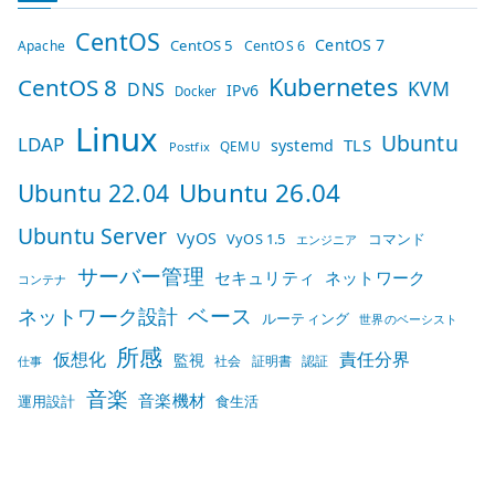
CentOS
CentOS 7
CentOS 5
Apache
CentOS 6
Kubernetes
CentOS 8
KVM
DNS
IPv6
Docker
Linux
Ubuntu
LDAP
TLS
systemd
QEMU
Postfix
Ubuntu 26.04
Ubuntu 22.04
Ubuntu Server
VyOS
VyOS 1.5
コマンド
エンジニア
サーバー管理
セキュリティ
ネットワーク
コンテナ
ベース
ネットワーク設計
ルーティング
世界のベーシスト
所感
仮想化
責任分界
監視
社会
証明書
認証
仕事
音楽
音楽機材
運用設計
食生活