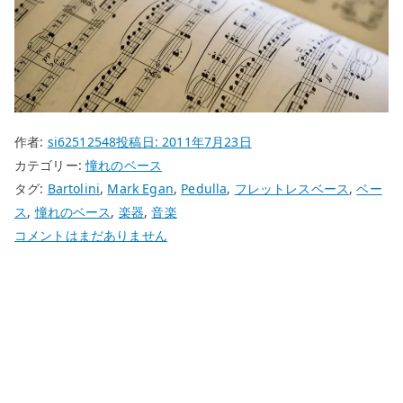
作者:
si62512548
投稿日:
2011年7月23日
カテゴリー:
憧れのベース
タグ:
Bartolini
,
Mark Egan
,
Pedulla
,
フレットレスベース
,
ベー
ス
,
憧れのベース
,
楽器
,
音楽
憧
コメントはまだありません
れ
の
ベ
ー
ス
Pedulla
Penta