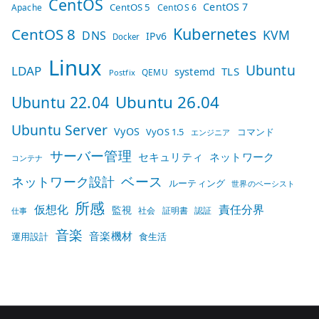
CentOS
CentOS 7
CentOS 5
Apache
CentOS 6
Kubernetes
CentOS 8
KVM
DNS
IPv6
Docker
Linux
Ubuntu
LDAP
TLS
systemd
QEMU
Postfix
Ubuntu 26.04
Ubuntu 22.04
Ubuntu Server
VyOS
VyOS 1.5
コマンド
エンジニア
サーバー管理
セキュリティ
ネットワーク
コンテナ
ベース
ネットワーク設計
ルーティング
世界のベーシスト
所感
仮想化
責任分界
監視
社会
証明書
認証
仕事
音楽
音楽機材
運用設計
食生活