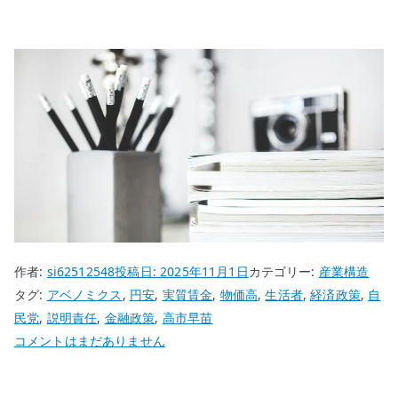
作者:
si62512548
投稿日:
2025年11月1日
カテゴリー:
産業構造
タグ:
アベノミクス
,
円安
,
実質賃金
,
物価高
,
生活者
,
経済政策
,
自
民党
,
説明責任
,
金融政策
,
高市早苗
高
コメントはまだありません
市
経