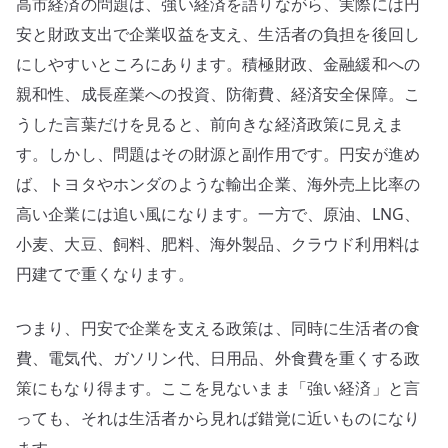
高市経済の問題は、強い経済を語りながら、実際には円
分
け
安と財政支出で企業収益を支え、生活者の負担を後回し
て
にしやすいところにあります。積極財政、金融緩和への
見
親和性、成長産業への投資、防衛費、経済安全保障。こ
る
うした言葉だけを見ると、前向きな経済政策に見えま
へ
す。しかし、問題はその財源と副作用です。円安が進め
の
ば、トヨタやホンダのような輸出企業、海外売上比率の
高い企業には追い風になります。一方で、原油、LNG、
小麦、大豆、飼料、肥料、海外製品、クラウド利用料は
円建てで重くなります。
つまり、円安で企業を支える政策は、同時に生活者の食
費、電気代、ガソリン代、日用品、外食費を重くする政
策にもなり得ます。ここを見ないまま「強い経済」と言
っても、それは生活者から見れば錯覚に近いものになり