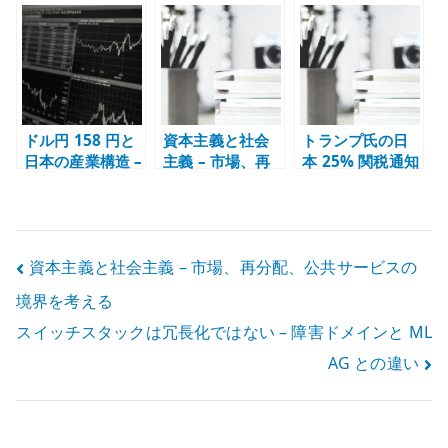
te
r
ドル円 158 円と
資本主義と社会
トランプ氏の日
日本の産業構造 –
主義 – 市場、再
本 25% 関税通知
輸出企業、輸入
分配、公共サー
をどう見るか –
コスト、生活者
ビスの境界を考
産業構造と価格
負担を見る
える
転嫁の問題
投
資本主義と社会主義 – 市場、再分配、公共サービスの
境界を考える
稿
スイッチスタックは冗長化ではない – 障害ドメインと ML
ナ
AG との違い
ビ
ゲ