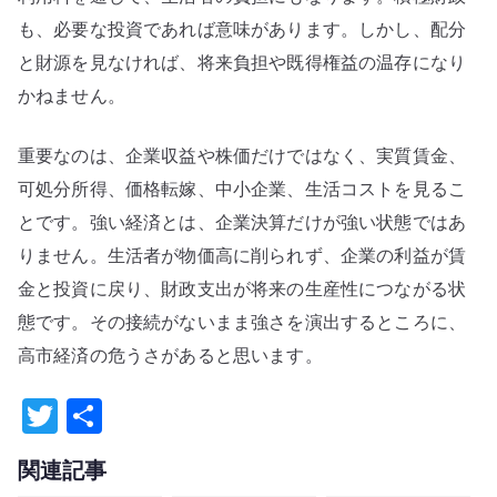
も、必要な投資であれば意味があります。しかし、配分
と財源を見なければ、将来負担や既得権益の温存になり
かねません。
重要なのは、企業収益や株価だけではなく、実質賃金、
可処分所得、価格転嫁、中小企業、生活コストを見るこ
とです。強い経済とは、企業決算だけが強い状態ではあ
りません。生活者が物価高に削られず、企業の利益が賃
金と投資に戻り、財政支出が将来の生産性につながる状
態です。その接続がないまま強さを演出するところに、
高市経済の危うさがあると思います。
T
共
w
有
関連記事
it