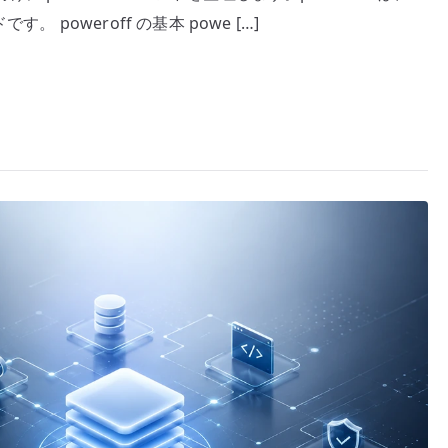
 poweroff の基本 powe […]
マ
ン
ド
–
Linux
を
停
止
し
て
電
源
断
す
る
へ
の