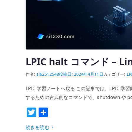
LPIC halt コマンド – 
作者:
si62512548
投稿日:
2024年4月11日
カテゴリー:
LP
LPIC 学習ノートへ戻る この記事では、LPIC 学習
するための古典的なコマンドで、shutdown や pow
T
共
w
有
続きを読む
it