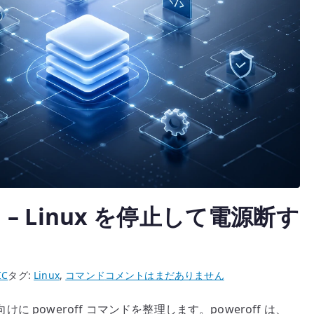
ンド – Linux を停止して電源断す
LPIC
IC
タグ:
Linux
,
コマンド
コメントはまだありません
poweroff
けに poweroff コマンドを整理します。poweroff は、
コ