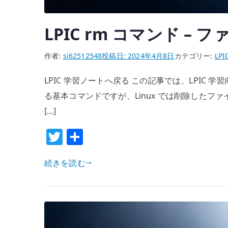
LPIC rm コマンド 
作者:
si62512548
投稿日:
2024年4月8日
カテゴリー:
LPI
LPIC 学習ノートへ戻る この記事では、LPIC 
る基本コマンドですが、Linux では削除した
[…]
T
共
w
有
続きを読む
it
te
r