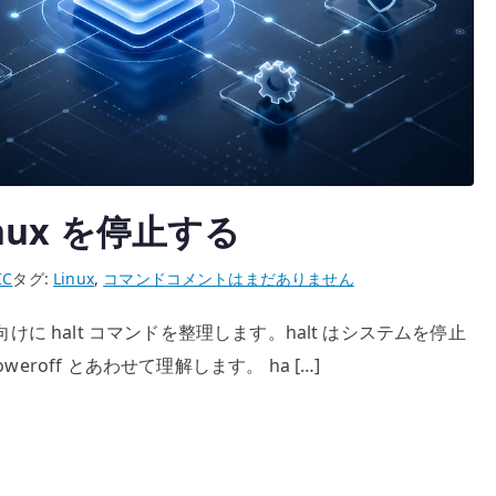
Linux を停止する
LPIC
IC
タグ:
Linux
,
コマンド
コメントはまだありません
halt
向けに halt コマンドを整理します。halt はシステムを停止
コ
eroff とあわせて理解します。 ha […]
マ
ン
ド
–
Linux