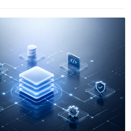
を
停
止
す
る
へ
の