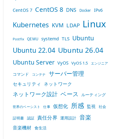
CentOS 8
DNS
CentOS 7
IPv6
Docker
Linux
Kubernetes
KVM
LDAP
Ubuntu
TLS
systemd
QEMU
Postfix
Ubuntu 26.04
Ubuntu 22.04
Ubuntu Server
VyOS
VyOS 1.5
エンジニア
サーバー管理
コマンド
コンテナ
セキュリティ
ネットワーク
ベース
ネットワーク設計
ルーティング
所感
仮想化
監視
社会
世界のベーシスト
仕事
音楽
責任分界
運用設計
証明書
認証
音楽機材
食生活