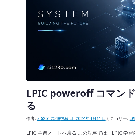
LPIC poweroff コマ
る
作者:
si62512548
投稿日:
2024年4月11日
カテゴリー:
LP
LPIC 学習ノートへ戻る この記事では、LPIC 学習向