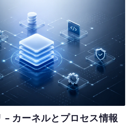
基
本
と
注
意
点
へ
の
クトリ – カーネルとプロセス情報