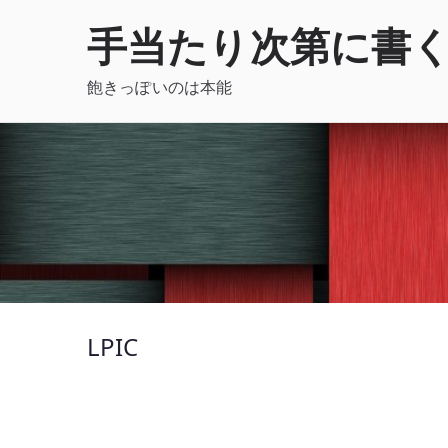
内
手当たり次第に書
容
を
飽きっぽいのは本能
ス
キ
ッ
プ
LPIC