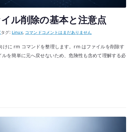
– ファイル削除の基本と注意点
LPIC
C
タグ:
Linux
,
コマンド
コメントはまだありません
rm
学習向けに rm コマンドを整理します。rm はファイルを削除す
コ
ファイルを簡単に元へ戻せないため、危険性も含めて理解する必
マ
ン
ド
–
フ
ァ
イ
ル
削
除
の