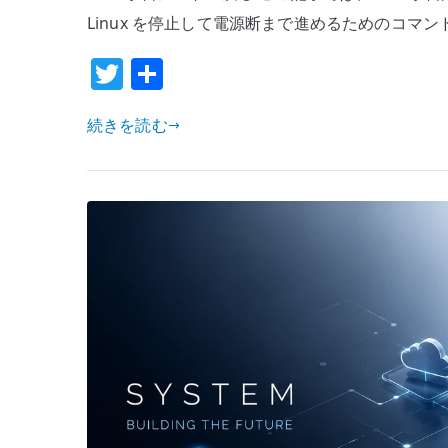
Linux を停止して電源断まで進めるためのコマンドです。
T
共
w
有
続きを読む
it
te
r